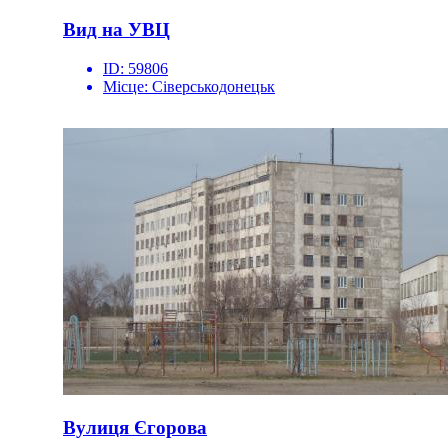
Вид на УВЦ
ID:
59806
Місце:
Сіверськодонецьк
Вулиця Єгорова