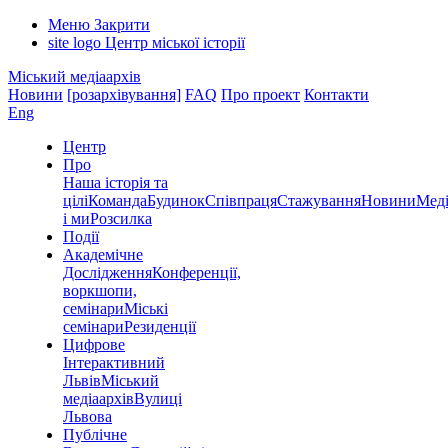
Меню
Закрити
site logo
Центр міської історії
Міський медіаархів
Новини
[розархівування]
FAQ
Про проект
Контакти
Eng
Центр
Про
Наша історія та
цілі
Команда
Будинок
Співпраця
Стажування
Новини
Меді
і ми
Розсилка
Події
Академічне
Дослідження
Конференції,
воркшопи,
семінари
Міські
семінари
Резиденції
Цифрове
Інтерактивний
Львів
Міський
медіаархів
Вулиці
Львова
Публічне