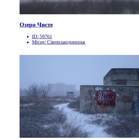
Озеро Чисте
ID:
59761
Місце:
Сіверськодонецьк