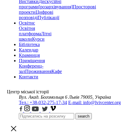
Виставки
Дискусійні
програми
[розархівування]
Просторові
проекти
Цифрові
розповіді
Публікації
Освітнє
Освітня
платформа
Літні
школи
Курси
Бібліотека
Календар
Крамниця
Приміщення
Конференц-
зал
Проживання
Кафе
Контакти
Центр міської історії
Вул. Акад. Богомольця 6
Львів 79005, Україна
Тел.: +38-032-275-17-34
E-mail: info@lvivcenter.org
search