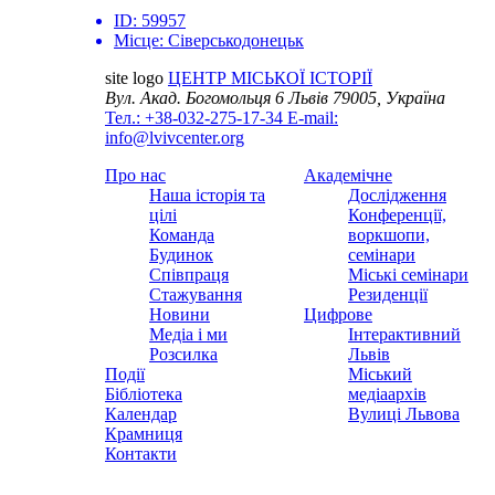
ID:
59957
Місце:
Сіверськодонецьк
site logo
ЦЕНТР МІСЬКОЇ ІСТОРІЇ
Вул. Акад. Богомольця 6
Львів 79005, Україна
Тел.: +38-032-275-17-34
E-mail:
info@lvivcenter.org
Про нас
Академічне
Наша історія та
Дослідження
цілі
Конференції,
Команда
воркшопи,
Будинок
семінари
Співпраця
Міські семінари
Стажування
Резиденції
Новини
Цифрове
Медіа і ми
Інтерактивний
Розсилка
Львів
Події
Міський
Бібліотека
медіаархів
Календар
Вулиці Львова
Крамниця
Контакти