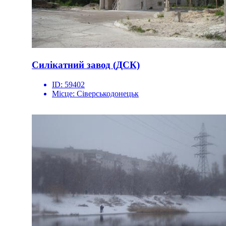
Силікатний завод (ДСК)
ID:
59402
Місце:
Сіверськодонецьк