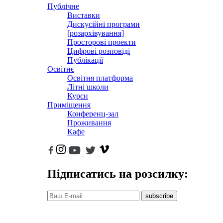
Публічне
Виставки
Дискусійні програми
[розархівування]
Просторові проекти
Цифрові розповіді
Публікації
Освітнє
Освітня платформа
Літні школи
Курси
Приміщення
Конференц-зал
Проживання
Кафе
Підписатись на розсилку:
subscribe