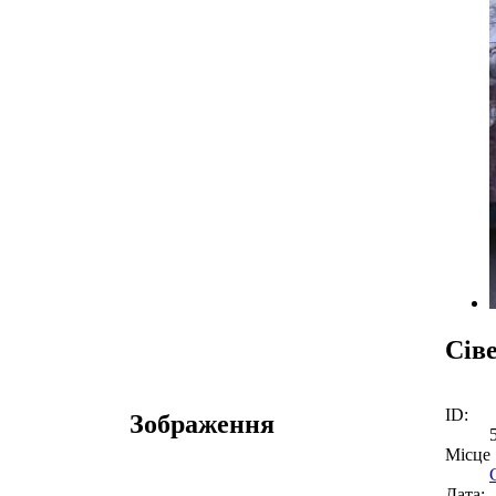
Сів
ID:
Зображення
Місце
Дата: