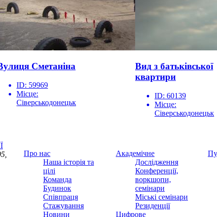
Вулиця Сметаніна
Вид з батьківської
квартири
ID:
59969
Місце:
ID:
60139
Сіверськодонецьк
Місце:
Сіверськодонецьк
Ї
Про нас
Академічне
Пу
5,
Наша історія та
Дослідження
цілі
Конференції,
Команда
воркшопи,
Будинок
семінари
Співпраця
Міські семінари
Стажування
Резиденції
Новини
Цифрове