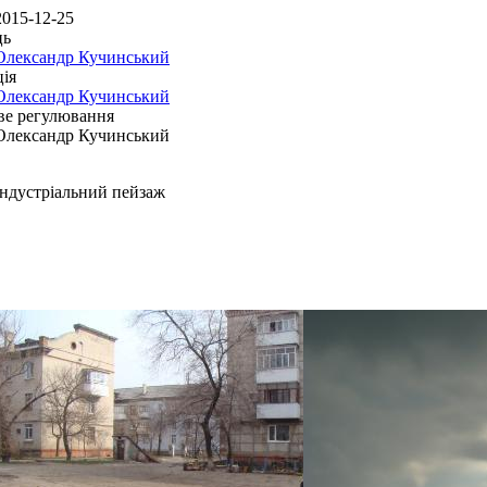
2015-12-25
ць
Олександр Кучинський
ія
Олександр Кучинський
ве регулювання
Олександр Кучинський
Індустріальний пейзаж