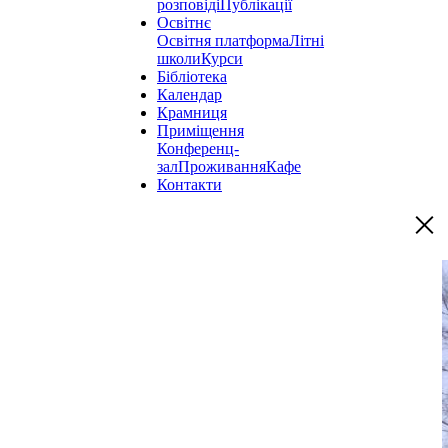
розповіді
Публікації
Освітнє
Освітня платформа
Літні
школи
Курси
Бібліотека
Календар
Крамниця
Приміщення
Конференц-
зал
Проживання
Кафе
Контакти