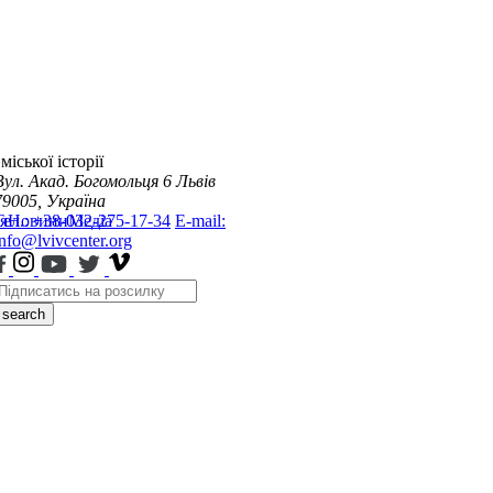
міської історії
Вул. Акад. Богомольця 6
Львів
79005, Україна
я
Тел.: +38-032-275-17-34
Новини
Медіа
E-mail:
info@lvivcenter.org
search