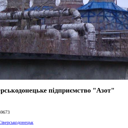
ерськодонецьке підприємство "Азот"
59673
Сіверськодонецьк