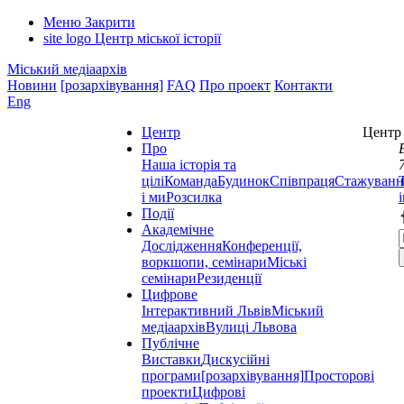
Меню
Закрити
site logo
Центр міської історії
Міський медіаархів
Новини
[розархівування]
FAQ
Про проект
Контакти
Eng
Центр
Центр 
Про
Наша історія та
цілі
Команда
Будинок
Співпраця
Стажуванн
і ми
Розсилка
Події
Академічне
Дослідження
Конференції,
воркшопи, семінари
Міські
семінари
Резиденції
Цифрове
Інтерактивний Львів
Міський
медіаархів
Вулиці Львова
Публічне
Виставки
Дискусійні
програми
[розархівування]
Просторові
проекти
Цифрові