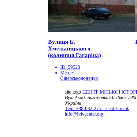
Вулиця Б.
Хмельницького
(колишня Гагаріна)
ID:
59523
Місце:
Сіверськодонецьк
site logo
ЦЕНТР МІСЬКОЇ ІСТОРІ
Вул. Акад. Богомольця 6
Львів 7900
Україна
Тел.: +38-032-275-17-34
E-mail:
info@lvivcenter.org