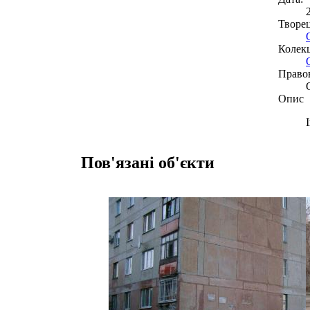
Творе
Колекц
Право
Опис
Пов'язані об'єкти