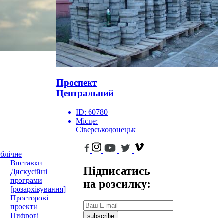
Проспект
Центральний
ID:
60780
Місце:
Сіверськодонецьк
блічне
Виставки
Підписатись
Дискусійні
програми
на розсилку:
[розархівування]
Просторові
проекти
Цифрові
subscribe