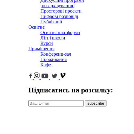
Дискусійні програми
[розархівування]
Просторові проекти
Цифрові розповіді
Публікації
Освітнє
Освітня платформа
Літні школи
Курси
Приміщення
Конференц-зал
Проживання
Кафе
Підписатись на розсилку:
subscribe