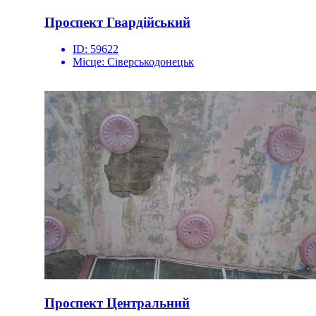
Проспект Гвардійський
ID:
59622
Місце:
Сіверськодонецьк
Проспект Центральний