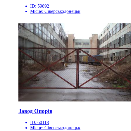
ID:
59892
Місце:
Сіверськодонецьк
Завод Опорів
ID:
60118
Місце:
Сіверськодонецьк