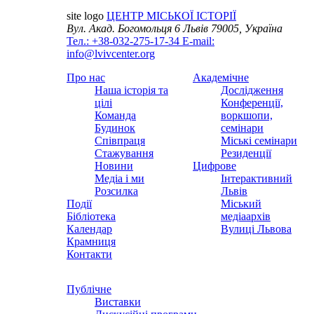
site logo
ЦЕНТР МІСЬКОЇ ІСТОРІЇ
Вул. Акад. Богомольця 6
Львів 79005, Україна
Тел.: +38-032-275-17-34
E-mail:
info@lvivcenter.org
Про нас
Академічне
Наша історія та
Дослідження
цілі
Конференції,
Команда
воркшопи,
Будинок
семінари
Співпраця
Міські семінари
Стажування
Резиденції
Новини
Цифрове
Медіа і ми
Інтерактивний
Розсилка
Львів
Події
Міський
Бібліотека
медіаархів
Календар
Вулиці Львова
Крамниця
Контакти
Публічне
Виставки