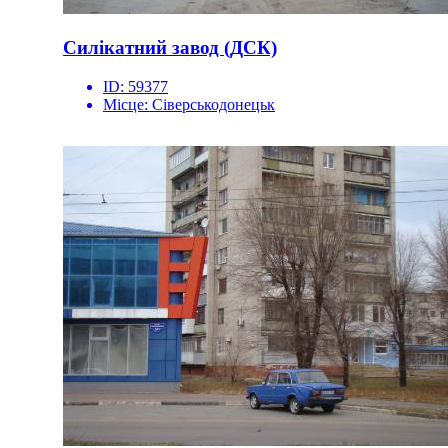
Силікатний завод (ДСК)
ID:
59377
Місце:
Сіверськодонецьк