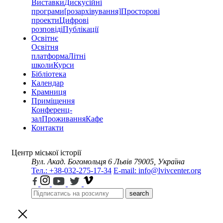
Виставки
Дискусійні
програми
[розархівування]
Просторові
проекти
Цифрові
розповіді
Публікації
Освітнє
Освітня
платформа
Літні
школи
Курси
Бібліотека
Календар
Крамниця
Приміщення
Конференц-
зал
Проживання
Кафе
Контакти
Центр міської історії
Вул. Акад. Богомольця 6
Львів 79005, Україна
Тел.: +38-032-275-17-34
E-mail: info@lvivcenter.org
search