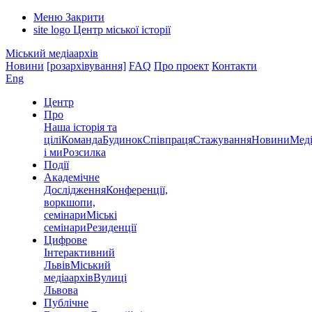
Меню
Закрити
site logo
Центр міської історії
Міський медіаархів
Новини
[розархівування]
FAQ
Про проект
Контакти
Eng
Центр
Про
Наша історія та
цілі
Команда
Будинок
Співпраця
Стажування
Новини
Меді
і ми
Розсилка
Події
Академічне
Дослідження
Конференції,
воркшопи,
семінари
Міські
семінари
Резиденції
Цифрове
Інтерактивний
Львів
Міський
медіаархів
Вулиці
Львова
Публічне