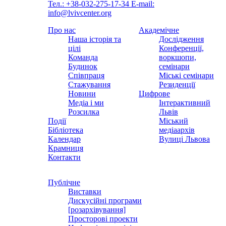
Тел.: +38-032-275-17-34
E-mail:
info@lvivcenter.org
Про нас
Академічне
Наша історія та
Дослідження
цілі
Конференції,
Команда
воркшопи,
Будинок
семінари
Співпраця
Міські семінари
Стажування
Резиденції
Новини
Цифрове
Медіа і ми
Інтерактивний
Розсилка
Львів
Події
Міський
Бібліотека
медіаархів
Календар
Вулиці Львова
Крамниця
Контакти
Публічне
Виставки
Дискусійні програми
[розархівування]
Просторові проекти