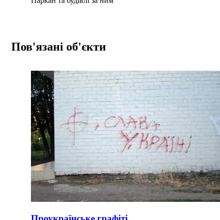
Паркан та будівлі за ним
Пов'язані об'єкти
Проукраїнське графіті