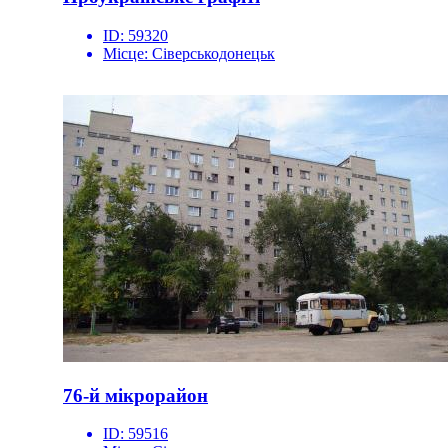
ID:
59320
Місце:
Сіверськодонецьк
76-й мікрорайон
ID:
59516