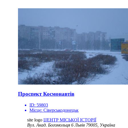
Проспект Космонавтів
ID:
59803
Місце:
Сіверськодонецьк
site logo
ЦЕНТР МІСЬКОЇ ІСТОРІЇ
Вул. Акад. Богомольця 6
Львів 79005, Україна