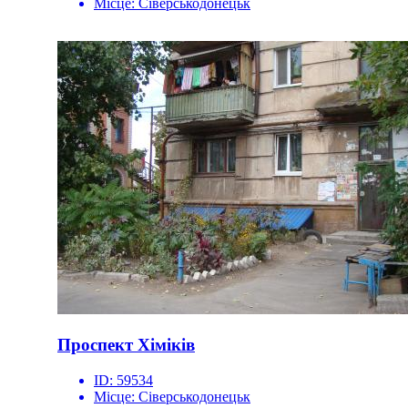
Місце:
Сіверськодонецьк
Проспект Хіміків
ID:
59534
Місце:
Сіверськодонецьк