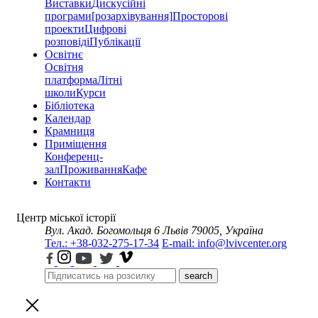
Виставки
Дискусійні
програми
[розархівування]
Просторові
проекти
Цифрові
розповіді
Публікації
Освітнє
Освітня
платформа
Літні
школи
Курси
Бібліотека
Календар
Крамниця
Приміщення
Конференц-
зал
Проживання
Кафе
Контакти
Центр міської історії
Вул. Акад. Богомольця 6
Львів 79005, Україна
Тел.: +38-032-275-17-34
E-mail: info@lvivcenter.org
search