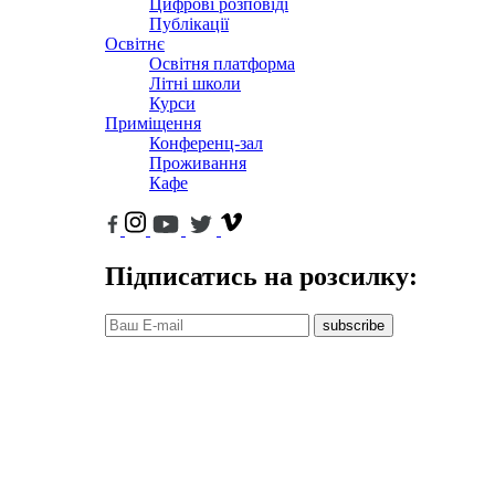
Цифрові розповіді
Публікації
Освітнє
Освітня платформа
Літні школи
Курси
Приміщення
Конференц-зал
Проживання
Кафе
Підписатись на розсилку:
subscribe