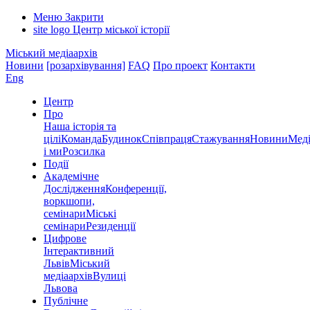
Меню
Закрити
site logo
Центр міської історії
Міський медіаархів
Новини
[розархівування]
FAQ
Про проект
Контакти
Eng
Центр
Про
Наша історія та
цілі
Команда
Будинок
Співпраця
Стажування
Новини
Меді
і ми
Розсилка
Події
Академічне
Дослідження
Конференції,
воркшопи,
семінари
Міські
семінари
Резиденції
Цифрове
Інтерактивний
Львів
Міський
медіаархів
Вулиці
Львова
Публічне