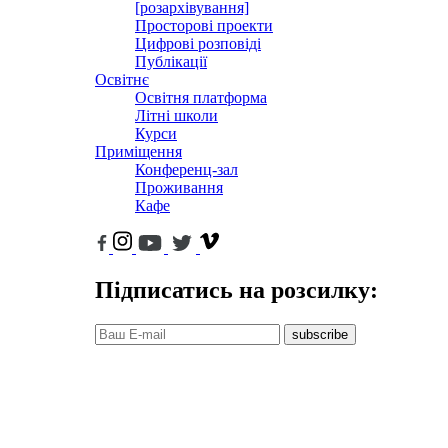
[розархівування]
Просторові проекти
Цифрові розповіді
Публікації
Освітнє
Освітня платформа
Літні школи
Курси
Приміщення
Конференц-зал
Проживання
Кафе
Підписатись на розсилку:
subscribe