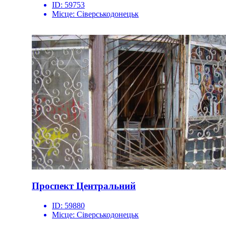
ID:
59753
Місце:
Сіверськодонецьк
Проспект Центральний
ID:
59880
Місце:
Сіверськодонецьк