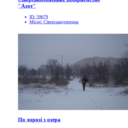
"Азот"
ID:
59679
Місце:
Сіверськодонецьк
По дорозі з озера