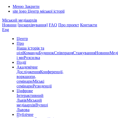
Меню
Закрити
site logo
Центр міської історії
Міський медіаархів
Новини
[розархівування]
FAQ
Про проект
Контакти
Eng
Центр
Про
Наша історія та
цілі
Команда
Будинок
Співпраця
Стажування
Новини
Меді
і ми
Розсилка
Події
Академічне
Дослідження
Конференції,
воркшопи,
семінари
Міські
семінари
Резиденції
Цифрове
Інтерактивний
Львів
Міський
медіаархів
Вулиці
Львова
Публічне