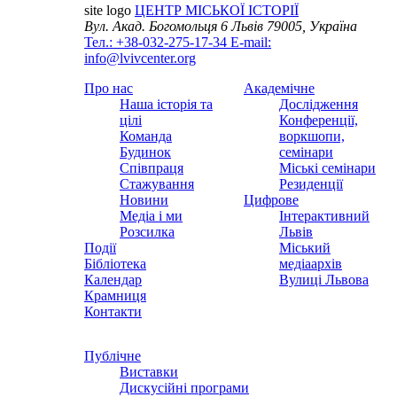
site logo
ЦЕНТР МІСЬКОЇ ІСТОРІЇ
Вул. Акад. Богомольця 6
Львів 79005, Україна
Тел.: +38-032-275-17-34
E-mail:
info@lvivcenter.org
Про нас
Академічне
Наша історія та
Дослідження
цілі
Конференції,
Команда
воркшопи,
Будинок
семінари
Співпраця
Міські семінари
Стажування
Резиденції
Новини
Цифрове
Медіа і ми
Інтерактивний
Розсилка
Львів
Події
Міський
Бібліотека
медіаархів
Календар
Вулиці Львова
Крамниця
Контакти
Публічне
Виставки
Дискусійні програми