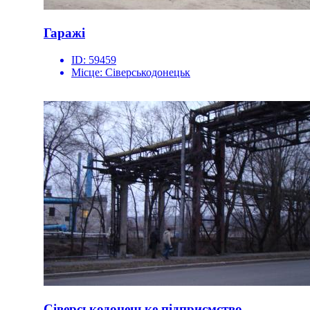
Гаражі
ID:
59459
Місце:
Сіверськодонецьк
Сіверськодонецьке підприємство