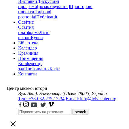
Виставки
Дискусійні
програми
[розархівування]
Просторові
проекти
Цифрові
розповіді
Публікації
Освітнє
Освітня
платформа
Літні
школи
Курси
Бібліотека
Календар
Крамниця
Приміщення
Конференц-
зал
Проживання
Кафе
Контакти
Центр міської історії
Вул. Акад. Богомольця 6
Львів 79005, Україна
Тел.: +38-032-275-17-34
E-mail: info@lvivcenter.org
search