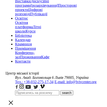
Виставки
Дискусійні
програми
[розархівування]
Просторові
проекти
Цифрові
розповіді
Публікації
Освітнє
Освітня
платформа
Літні
школи
Курси
Бібліотека
Календар
Крамниця
Приміщення
Конференц-
зал
Проживання
Кафе
Контакти
Центр міської історії
Вул. Акад. Богомольця 6
Львів 79005, Україна
Тел.: +38-032-275-17-34
E-mail: info@lvivcenter.org
search