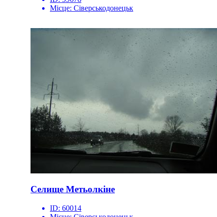
Місце:
Сіверськодонецьк
Селище Метьолкіне
ID:
60014
Місце:
Сіверськодонецьк