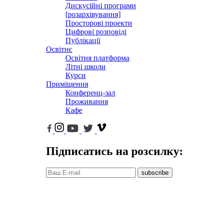
Дискусійні програми
[розархівування]
Просторові проекти
Цифрові розповіді
Публікації
Освітнє
Освітня платформа
Літні школи
Курси
Приміщення
Конференц-зал
Проживання
Кафе
Підписатись на розсилку:
subscribe