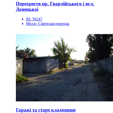
Перехрестя пр. Гвардійського і вул.
Донецької
ID:
59247
Місце:
Сіверськодонецьк
Гаражі та старе кладовище