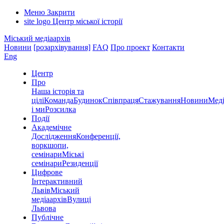
Меню
Закрити
site logo
Центр міської історії
Міський медіаархів
Новини
[розархівування]
FAQ
Про проект
Контакти
Eng
Центр
Про
Наша історія та
цілі
Команда
Будинок
Співпраця
Стажування
Новини
Меді
і ми
Розсилка
Події
Академічне
Дослідження
Конференції,
воркшопи,
семінари
Міські
семінари
Резиденції
Цифрове
Інтерактивний
Львів
Міський
медіаархів
Вулиці
Львова
Публічне