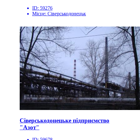
ID:
59276
Місце:
Сіверськодонецьк
Сіверськодонецьке підприємство
"Азот"
ID:
59678