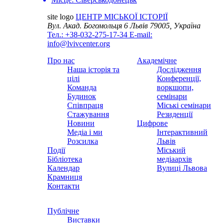
site logo
ЦЕНТР МІСЬКОЇ ІСТОРІЇ
Вул. Акад. Богомольця 6
Львів 79005, Україна
Тел.: +38-032-275-17-34
E-mail:
info@lvivcenter.org
Про нас
Академічне
Наша історія та
Дослідження
цілі
Конференції,
Команда
воркшопи,
Будинок
семінари
Співпраця
Міські семінари
Стажування
Резиденції
Новини
Цифрове
Медіа і ми
Інтерактивний
Розсилка
Львів
Події
Міський
Бібліотека
медіаархів
Календар
Вулиці Львова
Крамниця
Контакти
Публічне
Виставки