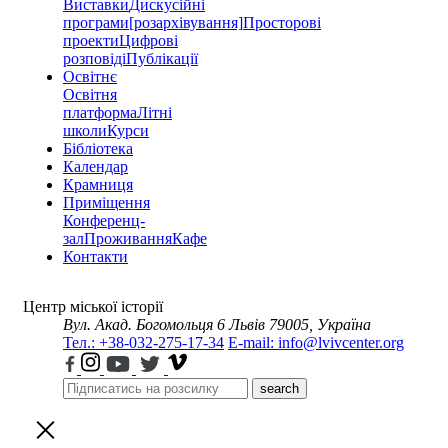
Виставки
Дискусійні
програми
[розархівування]
Просторові
проекти
Цифрові
розповіді
Публікації
Освітнє
Освітня
платформа
Літні
школи
Курси
Бібліотека
Календар
Крамниця
Приміщення
Конференц-
зал
Проживання
Кафе
Контакти
Центр міської історії
Вул. Акад. Богомольця 6
Львів 79005, Україна
Тел.: +38-032-275-17-34
E-mail: info@lvivcenter.org
search