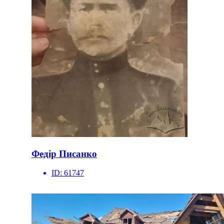
Федір Писанко
ID:
61747