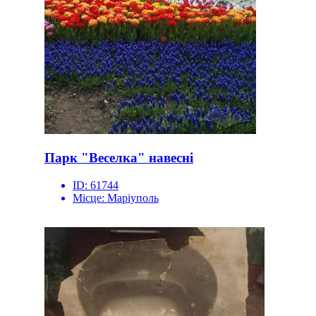
Парк "Веселка" навесні
ID:
61744
Місце:
Маріуполь