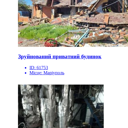
Зруйнований приватний будинок
ID:
61753
Місце:
Маріуполь