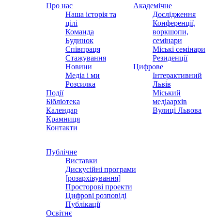
Про нас
Академічне
Наша історія та
Дослідження
цілі
Конференції,
Команда
воркшопи,
Будинок
семінари
Співпраця
Міські семінари
Стажування
Резиденції
Новини
Цифрове
Медіа і ми
Інтерактивний
Розсилка
Львів
Події
Міський
Бібліотека
медіаархів
Календар
Вулиці Львова
Крамниця
Контакти
Публічне
Виставки
Дискусійні програми
[розархівування]
Просторові проекти
Цифрові розповіді
Публікації
Освітнє