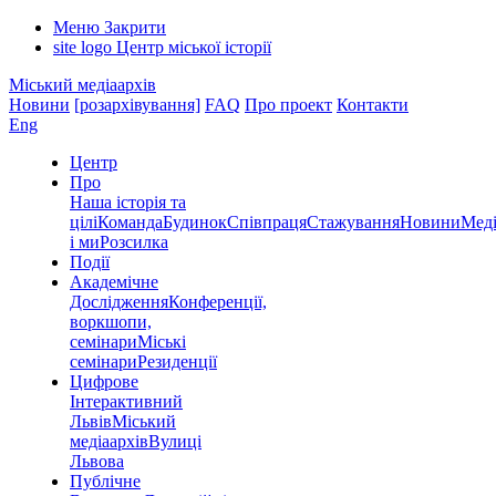
Меню
Закрити
site logo
Центр міської історії
Міський медіаархів
Новини
[розархівування]
FAQ
Про проект
Контакти
Eng
Центр
Про
Наша історія та
цілі
Команда
Будинок
Співпраця
Стажування
Новини
Меді
і ми
Розсилка
Події
Академічне
Дослідження
Конференції,
воркшопи,
семінари
Міські
семінари
Резиденції
Цифрове
Інтерактивний
Львів
Міський
медіаархів
Вулиці
Львова
Публічне