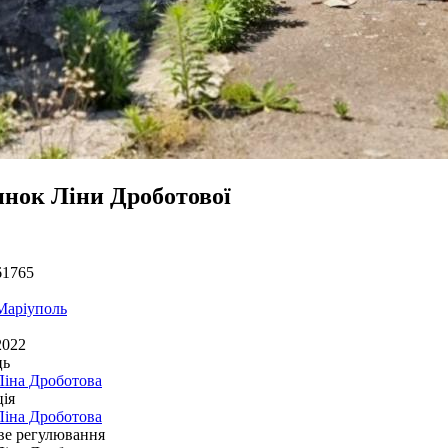
инок Ліни Дроботової
61765
Маріуполь
2022
ць
Ліна Дроботова
ія
Ліна Дроботова
ве регулювання