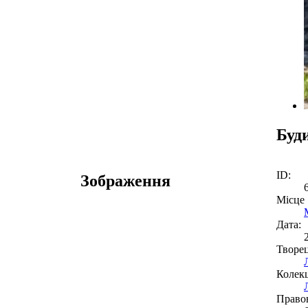
Буд
ID:
Зображення
Місце
Дата:
Творе
Колекц
Право