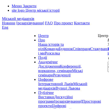
Меню
Закрити
site logo
Центр міської історії
Міський медіаархів
Новини
[розархівування]
FAQ
Про проект
Контакти
Eng
Центр
Центр 
Про
Наша історія та
цілі
Команда
Будинок
Співпраця
Стажуванн
і ми
Розсилка
Події
Академічне
Дослідження
Конференції,
воркшопи, семінари
Міські
семінари
Резиденції
Цифрове
Інтерактивний Львів
Міський
медіаархів
Вулиці Львова
Публічне
Виставки
Дискусійні
програми
[розархівування]
Просторові
проекти
Цифрові