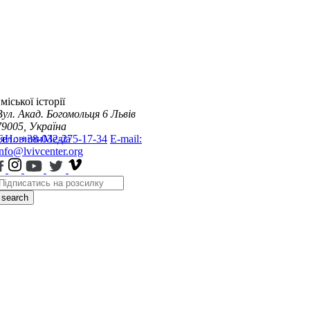
міської історії
Вул. Акад. Богомольця 6
Львів
79005, Україна
я
Тел.: +38-032-275-17-34
Новини
Медіа
E-mail:
info@lvivcenter.org
search