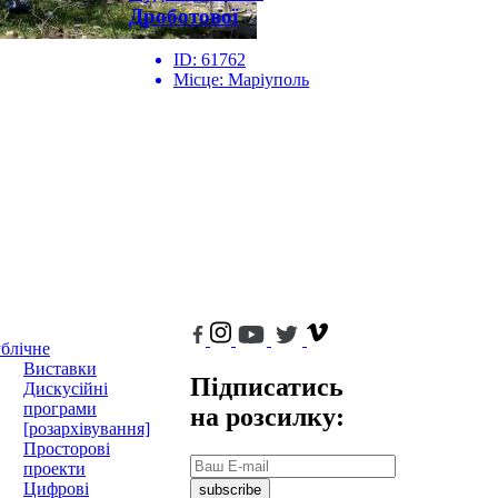
Дроботової
ID:
61762
Місце:
Маріуполь
блічне
Виставки
Підписатись
Дискусійні
програми
на розсилку:
[розархівування]
Просторові
проекти
Цифрові
subscribe