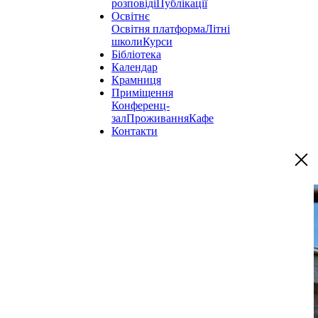
розповіді
Публікації
Освітнє
Освітня платформа
Літні
школи
Курси
Бібліотека
Календар
Крамниця
Приміщення
Конференц-
зал
Проживання
Кафе
Контакти