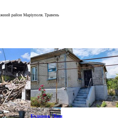
ережний район Маріуполя. Травень
Будинок Ліни