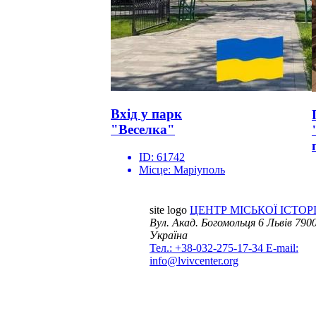
Вхід у парк
"Веселка"
ID:
61742
Місце:
Маріуполь
site logo
ЦЕНТР МІСЬКОЇ ІСТОРІ
Вул. Акад. Богомольця 6
Львів 7900
Україна
Тел.: +38-032-275-17-34
E-mail:
info@lvivcenter.org