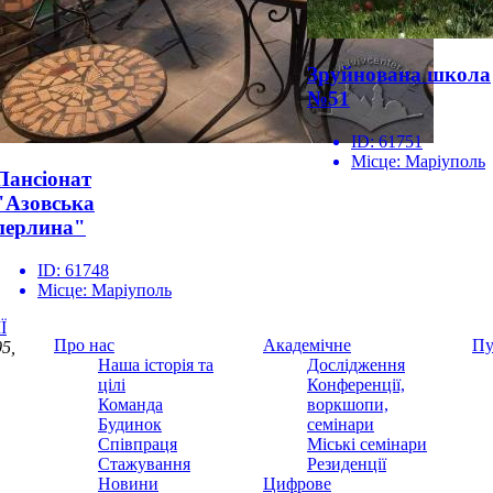
Зруйнована школа
№51
ID:
61751
Місце:
Маріуполь
Пансіонат
"Азовська
перлина"
ID:
61748
Місце:
Маріуполь
Ї
Про нас
Академічне
Пу
5,
Наша історія та
Дослідження
цілі
Конференції,
Команда
воркшопи,
Будинок
семінари
Співпраця
Міські семінари
Стажування
Резиденції
Новини
Цифрове