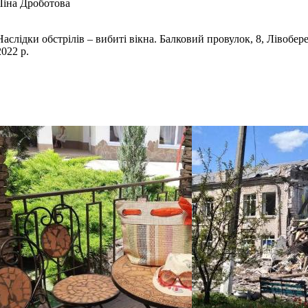
Ліна Дроботова
Наслідки обстрілів – вибиті вікна. Балковий провулок, 8, Лівоб
2022 р.