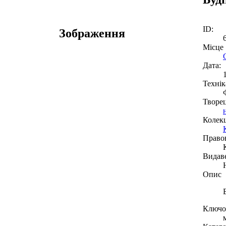
ID:
Зображення
Місце
Дата:
Технік
Творе
Колекц
Право
Видав
Опис
Ключов