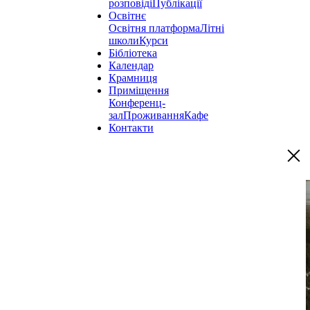
розповіді
Публікації
Освітнє
Освітня платформа
Літні
школи
Курси
Бібліотека
Календар
Крамниця
Приміщення
Конференц-
зал
Проживання
Кафе
Контакти