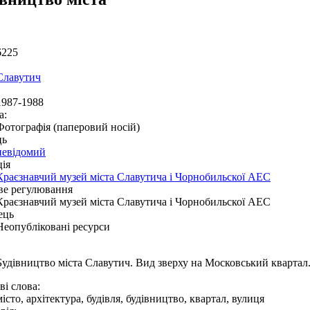
6225
Славутич
1987-1988
а:
Фотографія (паперовий носій)
ць
невідомий
ія
Краєзнавчий музей міста Славутича і Чорнобильскої АЕС
ве регулювання
Краєзнавчий музей міста Славутича і Чорнобильскої АЕС
ець
Неопубліковані ресурси
Будівництво міста Славутич. Вид зверху на Московський квартал
і слова:
місто, архітектура, будівля, будівництво, квартал, вулиця