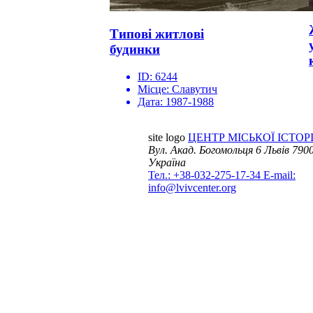
Типові житлові
будинки
ID:
6244
Місце:
Славутич
Дата:
1987-1988
site logo
ЦЕНТР МІСЬКОЇ ІСТОРІ
Вул. Акад. Богомольця 6
Львів 7900
Україна
Тел.: +38-032-275-17-34
E-mail:
info@lvivcenter.org