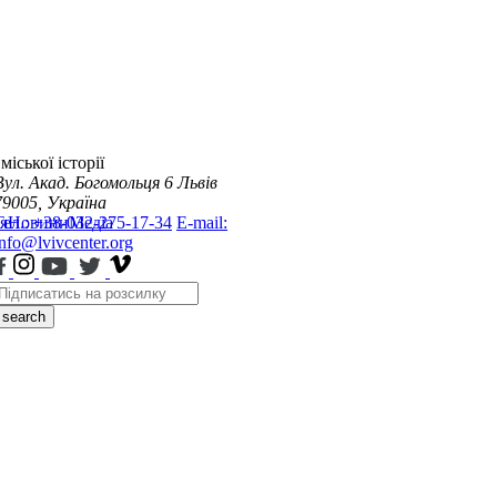
міської історії
Вул. Акад. Богомольця 6
Львів
79005, Україна
я
Тел.: +38-032-275-17-34
Новини
Медіа
E-mail:
info@lvivcenter.org
search