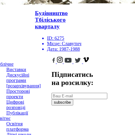
Будівництво
Тбіліського
кварталу
ID:
6275
Місце:
Славутич
Дата:
1987-1988
блічне
Виставки
Підписатись
Дискусійні
програми
на розсилку:
[розархівування]
Просторові
проекти
Цифрові
subscribe
розповіді
Публікації
вітнє
Освітня
платформа
Літні школи