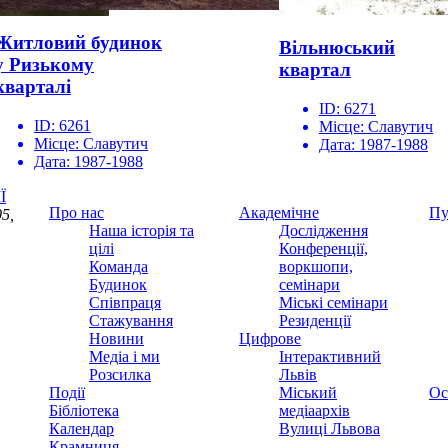
Житловий будинок
Вільнюський
у Ризькому
квартал
кварталі
ID:
6271
ID:
6261
Місце:
Славутич
Місце:
Славутич
Дата:
1987-1988
Дата:
1987-1988
Ї
Про нас
Академічне
Пу
5,
Наша історія та
Дослідження
цілі
Конференції,
Команда
воркшопи,
Будинок
семінари
Співпраця
Міські семінари
Стажування
Резиденції
Новини
Цифрове
Медіа і ми
Інтерактивний
Розсилка
Львів
Події
Міський
Ос
Бібліотека
медіаархів
Календар
Вулиці Львова
Крамниця