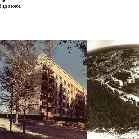
рія:
Вид з неба