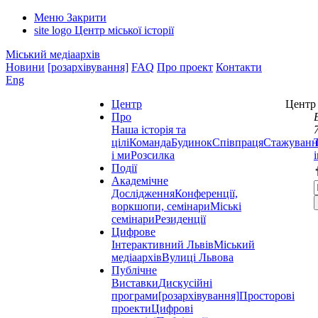
Меню
Закрити
site logo
Центр міської історії
Міський медіаархів
Новини
[розархівування]
FAQ
Про проект
Контакти
Eng
Центр
Центр 
Про
Наша історія та
цілі
Команда
Будинок
Співпраця
Стажуванн
і ми
Розсилка
Події
Академічне
Дослідження
Конференції,
воркшопи, семінари
Міські
семінари
Резиденції
Цифрове
Інтерактивний Львів
Міський
медіаархів
Вулиці Львова
Публічне
Виставки
Дискусійні
програми
[розархівування]
Просторові
проекти
Цифрові