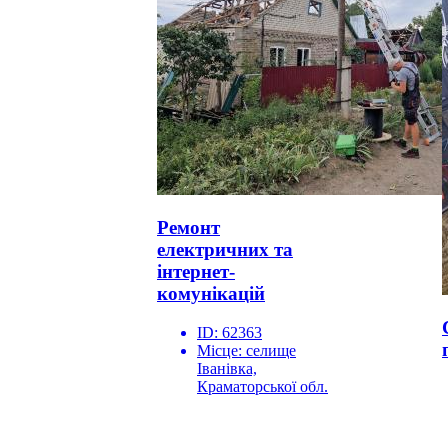
Ремонт
електричних та
інтернет-
комунікацій
ID:
62363
Місце:
селище
Іванівка,
Краматорської обл.