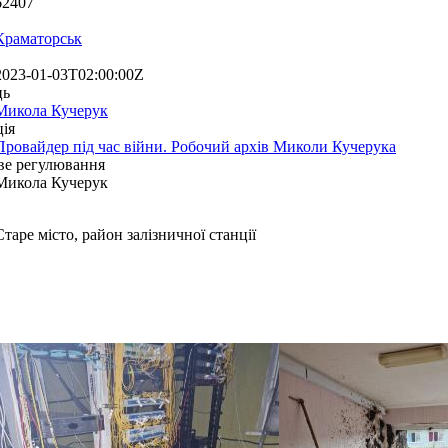
62407
Краматорськ
2023-01-03T02:00:00Z
ць
Микола Кучерук
ія
Провайдер під час війни. Робочий архів Миколи Кучерука
ве регулювання
Микола Кучерук
Старе місто, район залізничної станції