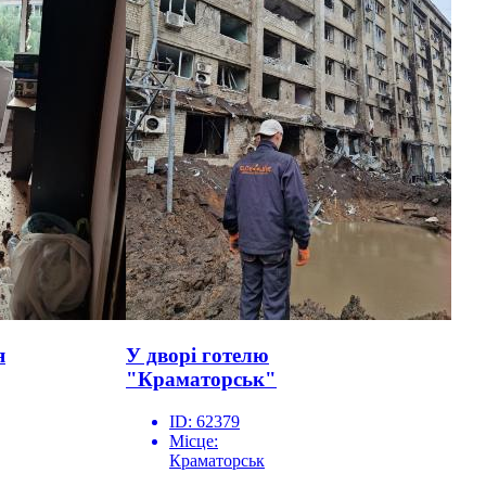
я
У дворі готелю
"Краматорськ"
ID:
62379
Місце:
Краматорськ