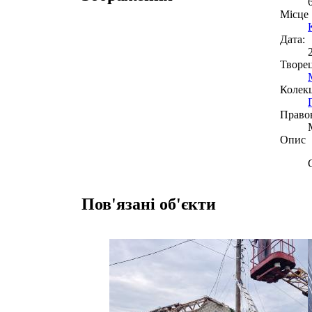
Місце
Дата:
Творе
Колекц
Право
Опис
Пов'язані об'єкти