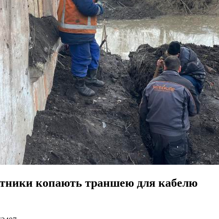
ітники копають траншею для кабелю