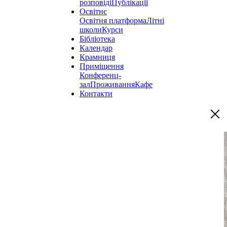
розповіді
Публікації
Освітнє
Освітня платформа
Літні
школи
Курси
Бібліотека
Календар
Крамниця
Приміщення
Конференц-
зал
Проживання
Кафе
Контакти