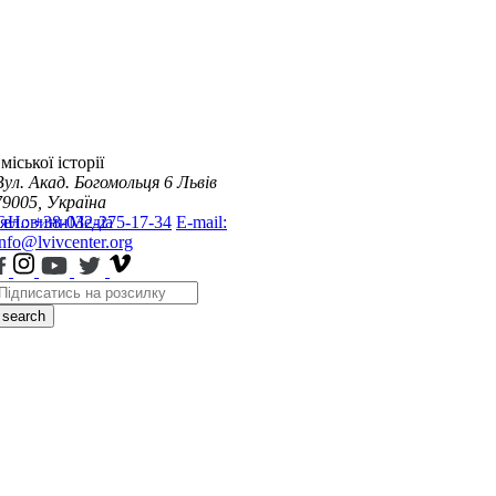
міської історії
Вул. Акад. Богомольця 6
Львів
79005, Україна
я
Тел.: +38-032-275-17-34
Новини
Медіа
E-mail:
info@lvivcenter.org
search