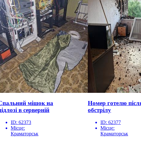
Спальний мішок на
Номер готелю післ
підлозі в серверній
обстрілу
ID:
62373
ID:
62377
Місце:
Місце:
Краматорськ
Краматорськ