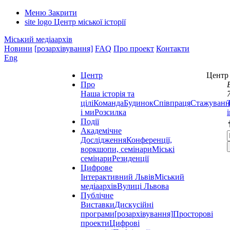
Меню
Закрити
site logo
Центр міської історії
Міський медіаархів
Новини
[розархівування]
FAQ
Про проект
Контакти
Eng
Центр
Центр 
Про
Наша історія та
цілі
Команда
Будинок
Співпраця
Стажуванн
і ми
Розсилка
Події
Академічне
Дослідження
Конференції,
воркшопи, семінари
Міські
семінари
Резиденції
Цифрове
Інтерактивний Львів
Міський
медіаархів
Вулиці Львова
Публічне
Виставки
Дискусійні
програми
[розархівування]
Просторові
проекти
Цифрові