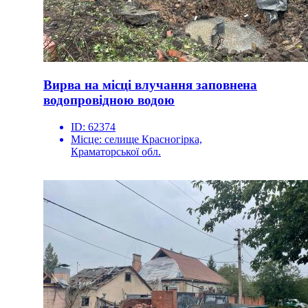
Вирва на місці влучання заповнена
водопровідною водою
ID:
62374
Місце:
селище Красногірка,
Краматорської обл.