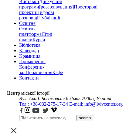
Виставки
Дискусійні
програми
[розархівування]
Просторові
проекти
Цифрові
розповіді
Публікації
Освітнє
Освітня
платформа
Літні
школи
Курси
Бібліотека
Календар
Крамниця
Приміщення
Конференц-
зал
Проживання
Кафе
Контакти
Центр міської історії
Вул. Акад. Богомольця 6
Львів 79005, Україна
Тел.: +38-032-275-17-34
E-mail: info@lvivcenter.org
search