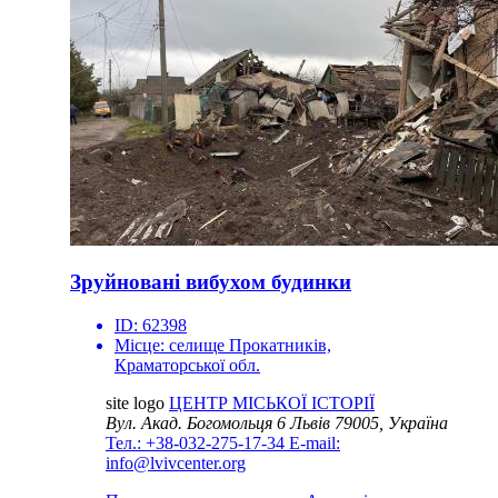
Зруйновані вибухом будинки
ID:
62398
Місце:
селище Прокатників,
Краматорської обл.
site logo
ЦЕНТР МІСЬКОЇ ІСТОРІЇ
Вул. Акад. Богомольця 6
Львів 79005, Україна
Тел.: +38-032-275-17-34
E-mail:
info@lvivcenter.org