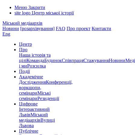
Меню
Закрити
site logo
Центр міської історії
Міський медіаархів
Новини
[розархівування]
FAQ
Про проект
Контакти
Eng
Центр
Про
Наша історія та
цілі
Команда
Будинок
Співпраця
Стажування
Новини
Меді
і ми
Розсилка
Події
Академічне
Дослідження
Конференції,
воркшопи,
семінари
Міські
семінари
Резиденції
Цифрове
Інтерактивний
Львів
Міський
медіаархів
Вулиці
Львова
Публічне