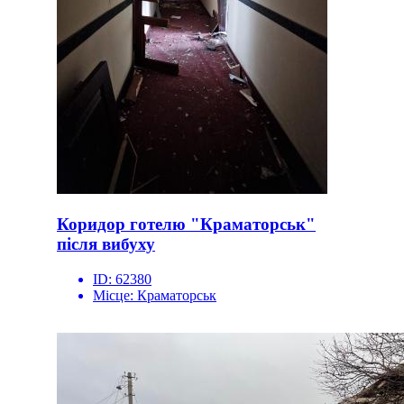
Коридор готелю "Краматорськ"
після вибуху
ID:
62380
Місце:
Краматорськ