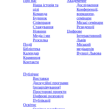
Про нас
Академічне
Наша історія та
Дослідження
цілі
Конференції,
Команда
воркшопи,
Будинок
семінари
Співпраця
Міські семінари
Стажування
Резиденції
Новини
Цифрове
Медіа і ми
Інтерактивний
Розсилка
Львів
Події
Міський
Бібліотека
медіаархів
Календар
Вулиці Львова
Крамниця
Контакти
Публічне
Виставки
Дискусійні програми
[розархівування]
Просторові проекти
Цифрові розповіді
Публікації
Освітнє