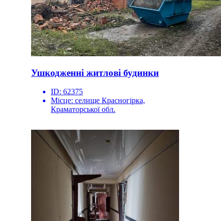
Ушкодженні житлові будинки
ID:
62375
Місце:
селище Красногірка,
Краматорської обл.