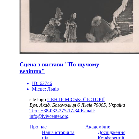
Сцена з вистави "По щучому
велінню"
ID:
62746
Місце:
Львів
site logo
ЦЕНТР МІСЬКОЇ ІСТОРІЇ
Вул. Акад. Богомольця 6
Львів 79005, Україна
Тел.: +38-032-275-17-34
E-mail:
info@lvivcenter.org
Про нас
Академічне
Наша історія та
Дослідження
цілі
Конференції,