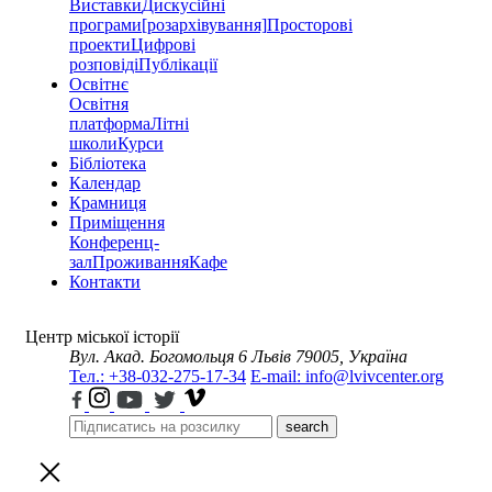
Виставки
Дискусійні
програми
[розархівування]
Просторові
проекти
Цифрові
розповіді
Публікації
Освітнє
Освітня
платформа
Літні
школи
Курси
Бібліотека
Календар
Крамниця
Приміщення
Конференц-
зал
Проживання
Кафе
Контакти
Центр міської історії
Вул. Акад. Богомольця 6
Львів 79005, Україна
Тел.: +38-032-275-17-34
E-mail: info@lvivcenter.org
search