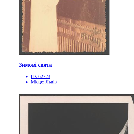
Зимові свята
ID:
62723
Місце:
Львів