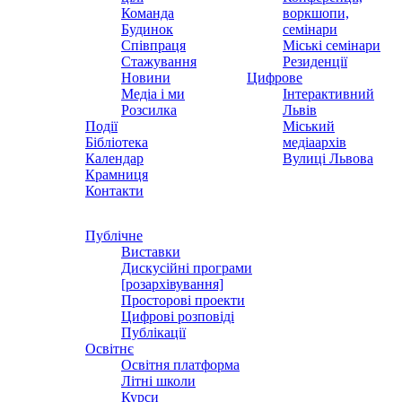
Команда
воркшопи,
Будинок
семінари
Співпраця
Міські семінари
Стажування
Резиденції
Новини
Цифрове
Медіа і ми
Інтерактивний
Розсилка
Львів
Події
Міський
Бібліотека
медіаархів
Календар
Вулиці Львова
Крамниця
Контакти
Публічне
Виставки
Дискусійні програми
[розархівування]
Просторові проекти
Цифрові розповіді
Публікації
Освітнє
Освітня платформа
Літні школи
Курси