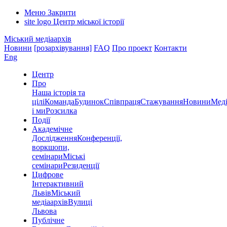
Меню
Закрити
site logo
Центр міської історії
Міський медіаархів
Новини
[розархівування]
FAQ
Про проект
Контакти
Eng
Центр
Про
Наша історія та
цілі
Команда
Будинок
Співпраця
Стажування
Новини
Меді
і ми
Розсилка
Події
Академічне
Дослідження
Конференції,
воркшопи,
семінари
Міські
семінари
Резиденції
Цифрове
Інтерактивний
Львів
Міський
медіаархів
Вулиці
Львова
Публічне