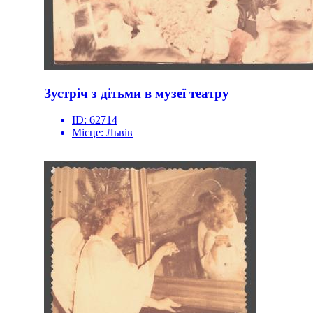
Зустріч з дітьми в музеї театру
ID:
62714
Місце:
Львів