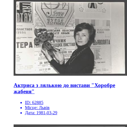
Актриса з лялькою до вистави "Хоробре
жабеня"
ID:
62885
Місце:
Львів
Дата:
1981-03-29