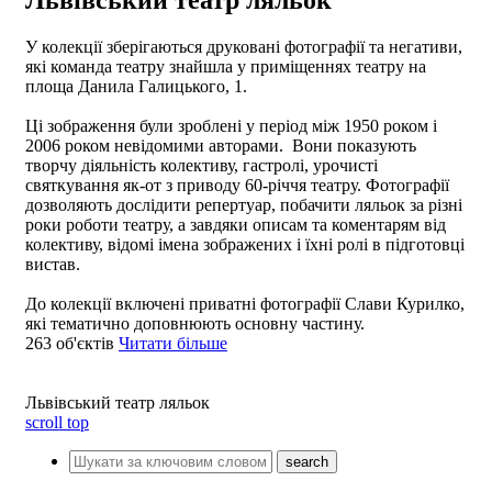
У колекції зберігаються друковані фотографії та негативи,
які команда театру знайшла у приміщеннях театру на
площа Данила Галицького, 1.
Ці зображення були зроблені у період між 1950 роком і
2006 роком невідомими авторами. Вони показують
творчу діяльність колективу, гастролі, урочисті
святкування як-от з приводу 60-річчя театру. Фотографії
дозволяють дослідити репертуар, побачити ляльок за різні
роки роботи театру, а завдяки описам та коментарям від
колективу, відомі імена зображених і їхні ролі в підготовці
вистав.
До колекції включені приватні фотографії Слави Курилко,
які тематично доповнюють основну частину.
263
об'єктів
Читати більше
Львівський театр ляльок
scroll top
search