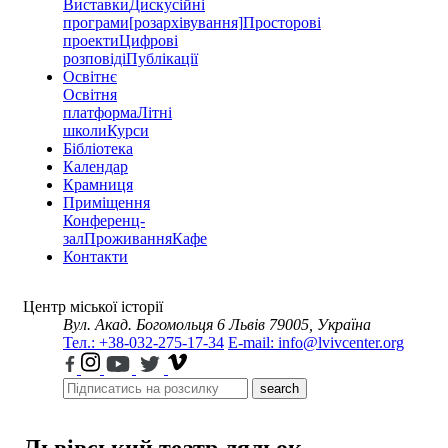
Виставки
Дискусійні
програми
[розархівування]
Просторові
проекти
Цифрові
розповіді
Публікації
Освітнє
Освітня
платформа
Літні
школи
Курси
Бібліотека
Календар
Крамниця
Приміщення
Конференц-
зал
Проживання
Кафе
Контакти
Центр міської історії
Вул. Акад. Богомольця 6
Львів 79005, Україна
Тел.: +38-032-275-17-34
E-mail: info@lvivcenter.org
search
Львівський театр ляльок