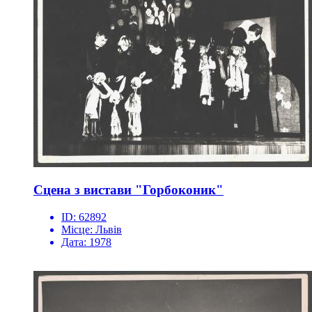
Сцена з вистави "Горбоконик"
ID:
62892
Місце:
Львів
Дата:
1978