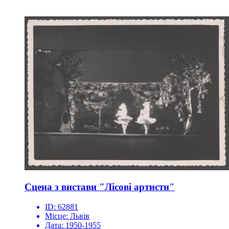
Сцена з вистави "Лісові артисти"
ID:
62881
Місце:
Львів
Дата:
1950-1955