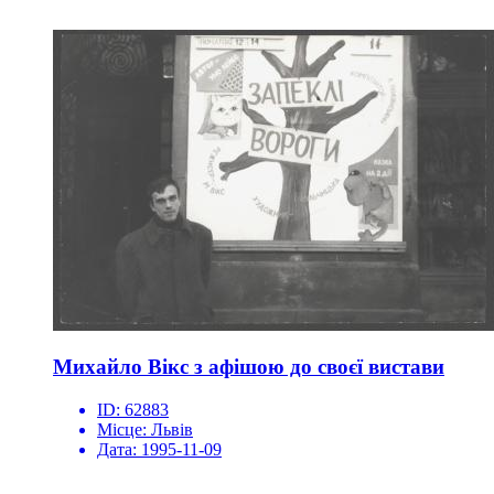
Михайло Вікс з афішою до своєї вистави
ID:
62883
Місце:
Львів
Дата:
1995-11-09