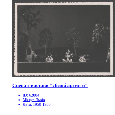
Сцена з вистави "Лісові артисти"
ID:
62884
Місце:
Львів
Дата:
1950-1955