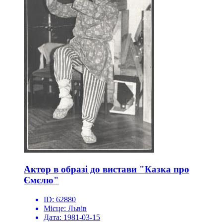
Актор в образі до вистави "Казка про
Ємєлю"
ID:
62880
Місце:
Львів
Дата:
1981-03-15