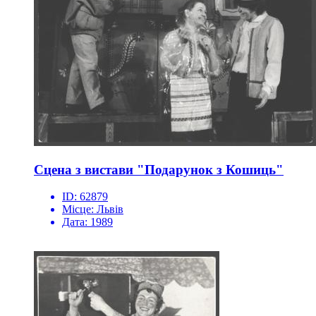
Сцена з вистави "Подарунок з Кошиць"
ID:
62879
Місце:
Львів
Дата:
1989