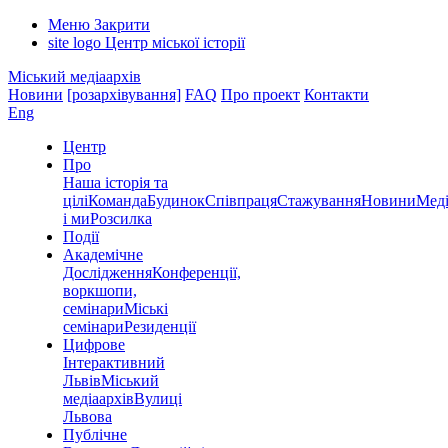
Меню
Закрити
site logo
Центр міської історії
Міський медіаархів
Новини
[розархівування]
FAQ
Про проект
Контакти
Eng
Центр
Про
Наша історія та
цілі
Команда
Будинок
Співпраця
Стажування
Новини
Меді
і ми
Розсилка
Події
Академічне
Дослідження
Конференції,
воркшопи,
семінари
Міські
семінари
Резиденції
Цифрове
Інтерактивний
Львів
Міський
медіаархів
Вулиці
Львова
Публічне