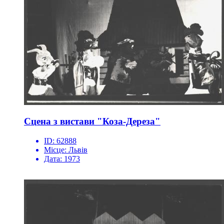
Сцена з вистави "Коза-Дереза"
ID:
62888
Місце:
Львів
Дата:
1973