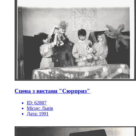
Сцена з вистави "Сюрприз"
ID:
62887
Місце:
Львів
Дата:
1991