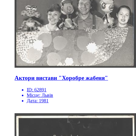
Актори вистави "Хоробре жабеня"
ID:
62891
Місце:
Львів
Дата:
1981