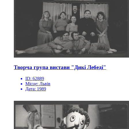
Творча група вистави "Дикі Лебеді"
ID:
62889
Місце:
Львів
Дата:
1989