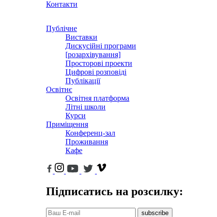
Контакти
Публічне
Виставки
Дискусійні програми
[розархівування]
Просторові проекти
Цифрові розповіді
Публікації
Освітнє
Освітня платформа
Літні школи
Курси
Приміщення
Конференц-зал
Проживання
Кафе
Підписатись на розсилку:
subscribe