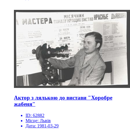
Актор з лялькою до вистави "Хоробре
жабеня"
ID:
62882
Місце:
Львів
Дата:
1981-03-29