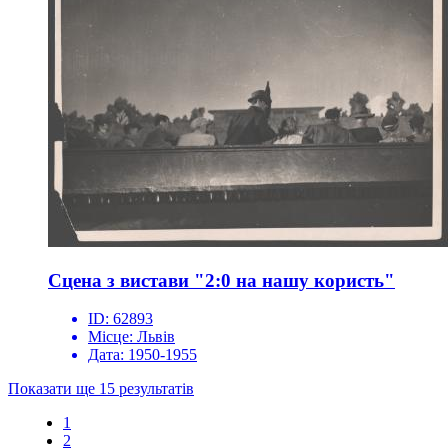
Сцена з вистави "2:0 на нашу користь"
ID:
62893
Місце:
Львів
Дата:
1950-1955
Показати ще 15 результатів
1
2