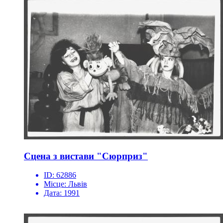
Сцена з вистави "Сюрприз"
ID:
62886
Місце:
Львів
Дата:
1991