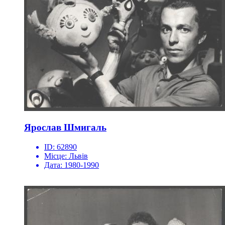
Ярослав Шмигаль
ID:
62890
Місце:
Львів
Дата:
1980-1990