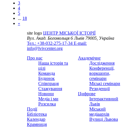
3
4
5
...
18
«
site logo
ЦЕНТР МІСЬКОЇ ІСТОРІЇ
Вул. Акад. Богомольця 6
Львів 79005, Україна
Тел.: +38-032-275-17-34
E-mail:
info@lvivcenter.org
Про нас
Академічне
Наша історія та
Дослідження
цілі
Конференції,
Команда
воркшопи,
Будинок
семінари
Співпраця
Міські семінари
Стажування
Резиденції
Новини
Цифрове
Медіа і ми
Інтерактивний
Розсилка
Львів
Події
Міський
Бібліотека
медіаархів
Календар
Вулиці Львова
Крамниця