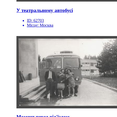
У театральному автобусі
ID:
62703
Місце:
Москва
Момент перед від'їздом