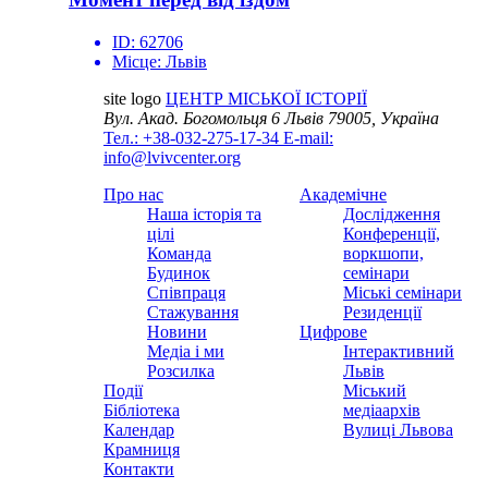
ID:
62706
Місце:
Львів
site logo
ЦЕНТР МІСЬКОЇ ІСТОРІЇ
Вул. Акад. Богомольця 6
Львів 79005, Україна
Тел.: +38-032-275-17-34
E-mail:
info@lvivcenter.org
Про нас
Академічне
Наша історія та
Дослідження
цілі
Конференції,
Команда
воркшопи,
Будинок
семінари
Співпраця
Міські семінари
Стажування
Резиденції
Новини
Цифрове
Медіа і ми
Інтерактивний
Розсилка
Львів
Події
Міський
Бібліотека
медіаархів
Календар
Вулиці Львова
Крамниця
Контакти