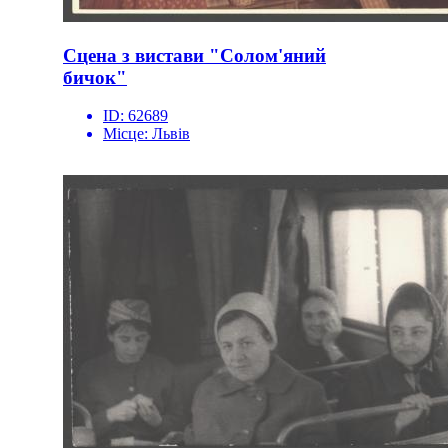
Сцена з вистави "Солом'яний
бичок"
ID:
62689
Місце:
Львів