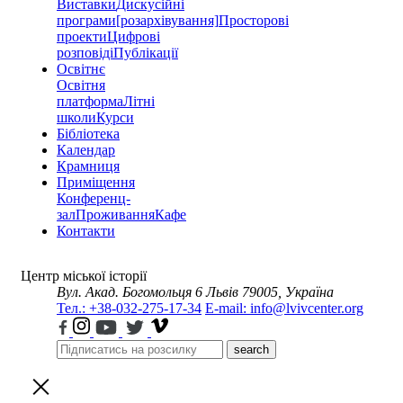
Виставки
Дискусійні
програми
[розархівування]
Просторові
проекти
Цифрові
розповіді
Публікації
Освітнє
Освітня
платформа
Літні
школи
Курси
Бібліотека
Календар
Крамниця
Приміщення
Конференц-
зал
Проживання
Кафе
Контакти
Центр міської історії
Вул. Акад. Богомольця 6
Львів 79005, Україна
Тел.: +38-032-275-17-34
E-mail: info@lvivcenter.org
search