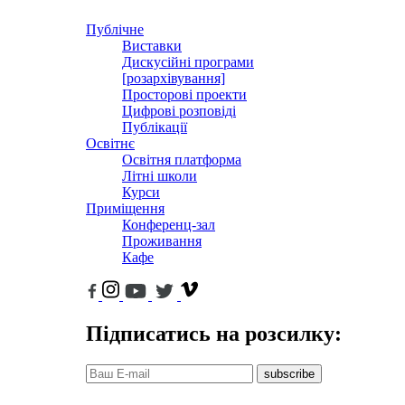
Публічне
Виставки
Дискусійні програми
[розархівування]
Просторові проекти
Цифрові розповіді
Публікації
Освітнє
Освітня платформа
Літні школи
Курси
Приміщення
Конференц-зал
Проживання
Кафе
Підписатись на розсилку:
subscribe