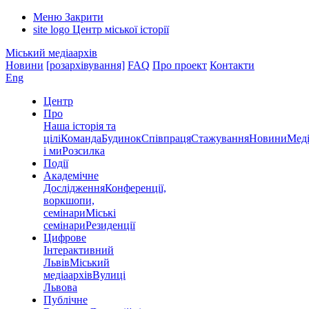
Меню
Закрити
site logo
Центр міської історії
Міський медіаархів
Новини
[розархівування]
FAQ
Про проект
Контакти
Eng
Центр
Про
Наша історія та
цілі
Команда
Будинок
Співпраця
Стажування
Новини
Меді
і ми
Розсилка
Події
Академічне
Дослідження
Конференції,
воркшопи,
семінари
Міські
семінари
Резиденції
Цифрове
Інтерактивний
Львів
Міський
медіаархів
Вулиці
Львова
Публічне