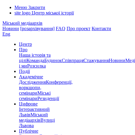
Меню
Закрити
site logo
Центр міської історії
Міський медіаархів
Новини
[розархівування]
FAQ
Про проект
Контакти
Eng
Центр
Про
Наша історія та
цілі
Команда
Будинок
Співпраця
Стажування
Новини
Меді
і ми
Розсилка
Події
Академічне
Дослідження
Конференції,
воркшопи,
семінари
Міські
семінари
Резиденції
Цифрове
Інтерактивний
Львів
Міський
медіаархів
Вулиці
Львова
Публічне