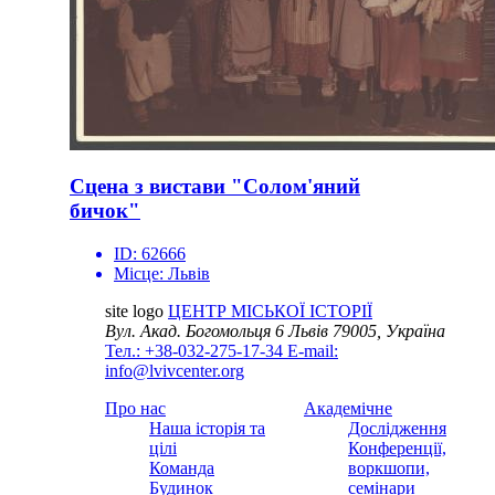
Сцена з вистави "Солом'яний
бичок"
ID:
62666
Місце:
Львів
site logo
ЦЕНТР МІСЬКОЇ ІСТОРІЇ
Вул. Акад. Богомольця 6
Львів 79005, Україна
Тел.: +38-032-275-17-34
E-mail:
info@lvivcenter.org
Про нас
Академічне
Наша історія та
Дослідження
цілі
Конференції,
Команда
воркшопи,
Будинок
семінари