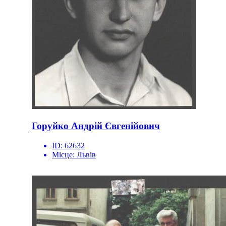
Горуйко Андрій Євгенійович
ID:
62632
Місце:
Львів