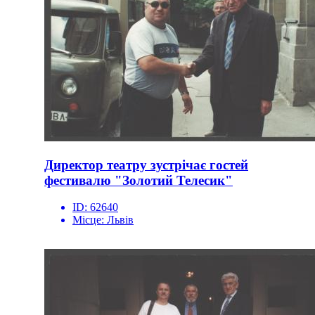
Директор театру зустрічає гостей
фестивалю "Золотий Телесик"
ID:
62640
Місце:
Львів