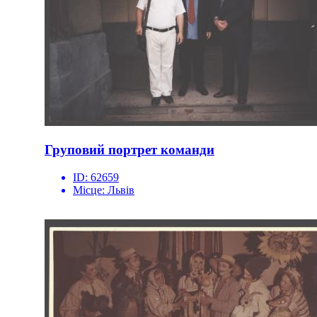
Груповий портрет команди
ID:
62659
Місце:
Львів