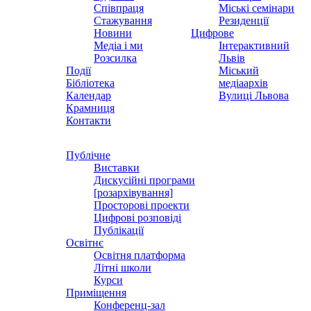
Співпраця
Міські семінари
Стажування
Резиденції
Новини
Цифрове
Медіа і ми
Інтерактивний
Розсилка
Львів
Події
Міський
Бібліотека
медіаархів
Календар
Вулиці Львова
Крамниця
Контакти
Публічне
Виставки
Дискусійні програми
[розархівування]
Просторові проекти
Цифрові розповіді
Публікації
Освітнє
Освітня платформа
Літні школи
Курси
Приміщення
Конференц-зал