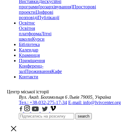
Виставки
Дискусійні
програми
[розархівування]
Просторові
проекти
Цифрові
розповіді
Публікації
Освітнє
Освітня
платформа
Літні
школи
Курси
Бібліотека
Календар
Крамниця
Приміщення
Конференц-
зал
Проживання
Кафе
Контакти
Центр міської історії
Вул. Акад. Богомольця 6
Львів 79005, Україна
Тел.: +38-032-275-17-34
E-mail: info@lvivcenter.org
search