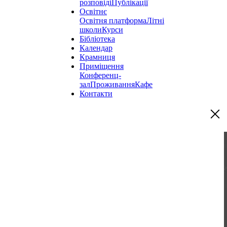
розповіді
Публікації
Освітнє
Освітня платформа
Літні
школи
Курси
Бібліотека
Календар
Крамниця
Приміщення
Конференц-
зал
Проживання
Кафе
Контакти