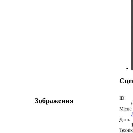
Сце
ID:
Зображення
Місце
Дата:
Технік