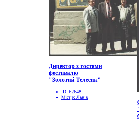
Директор з гостями
фестивалю
"Золотий Телесик"
ID:
62648
Місце:
Львів