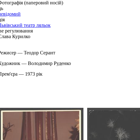
Фотографія (паперовий носій)
ць
невідомий
ія
Львівський театр ляльок
ве регулювання
Слава Курилко
Режисер — Теодор Серант
Художник — Володимир Руденко
Прем'єра — 1973 рік