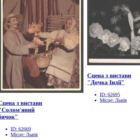
Сцена з вистави
"Дочка Індії"
ID:
62695
Місце:
Львів
Сцена з вистави
"Солом'яний
бичок"
ID:
62669
Місце:
Львів