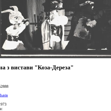
на з вистави "Коза-Дереза"
62888
Львів
1973
а: