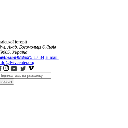
міської історії
Вул. Акад. Богомольця 6
Львів
79005, Україна
я
Тел.: +38-032-275-17-34
Новини
Медіа
E-mail:
info@lvivcenter.org
search