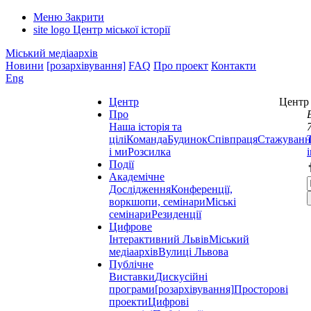
Меню
Закрити
site logo
Центр міської історії
Міський медіаархів
Новини
[розархівування]
FAQ
Про проект
Контакти
Eng
Центр
Центр 
Про
Наша історія та
цілі
Команда
Будинок
Співпраця
Стажуванн
і ми
Розсилка
Події
Академічне
Дослідження
Конференції,
воркшопи, семінари
Міські
семінари
Резиденції
Цифрове
Інтерактивний Львів
Міський
медіаархів
Вулиці Львова
Публічне
Виставки
Дискусійні
програми
[розархівування]
Просторові
проекти
Цифрові