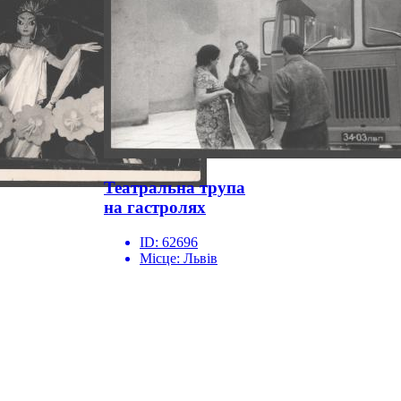
Театральна трупа
на гастролях
ID:
62696
Місце:
Львів