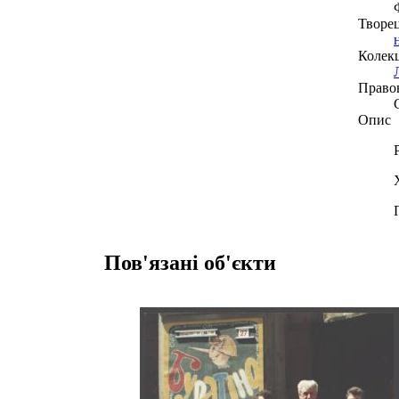
Творе
Колекц
Право
Опис
Пов'язані об'єкти