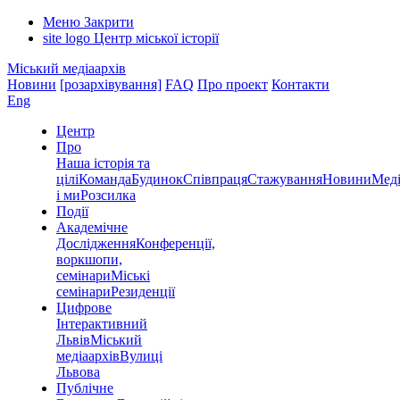
Меню
Закрити
site logo
Центр міської історії
Міський медіаархів
Новини
[розархівування]
FAQ
Про проект
Контакти
Eng
Центр
Про
Наша історія та
цілі
Команда
Будинок
Співпраця
Стажування
Новини
Меді
і ми
Розсилка
Події
Академічне
Дослідження
Конференції,
воркшопи,
семінари
Міські
семінари
Резиденції
Цифрове
Інтерактивний
Львів
Міський
медіаархів
Вулиці
Львова
Публічне