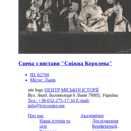
Сцена з вистави "Сніжна Королева"
ID:
62760
Місце:
Львів
site logo
ЦЕНТР МІСЬКОЇ ІСТОРІЇ
Вул. Акад. Богомольця 6
Львів 79005, Україна
Тел.: +38-032-275-17-34
E-mail:
info@lvivcenter.org
Про нас
Академічне
Наша історія та
Дослідження
цілі
Конференції,