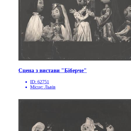
Сцена з вистави "Біберче"
ID:
62751
Місце:
Львів