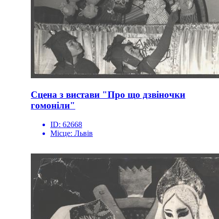
Сцена з вистави "Про що дзвіночки
гомоніли"
ID:
62668
Місце:
Львів