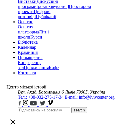
Виставки
Дискусійні
програми
[розархівування]
Просторові
проекти
Цифрові
розповіді
Публікації
Освітнє
Освітня
платформа
Літні
школи
Курси
Бібліотека
Календар
Крамниця
Приміщення
Конференц-
зал
Проживання
Кафе
Контакти
Центр міської історії
Вул. Акад. Богомольця 6
Львів 79005, Україна
Тел.: +38-032-275-17-34
E-mail: info@lvivcenter.org
search