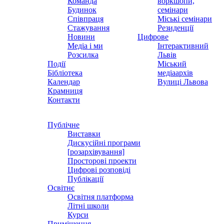
Команда
воркшопи,
Будинок
семінари
Співпраця
Міські семінари
Стажування
Резиденції
Новини
Цифрове
Медіа і ми
Інтерактивний
Розсилка
Львів
Події
Міський
Бібліотека
медіаархів
Календар
Вулиці Львова
Крамниця
Контакти
Публічне
Виставки
Дискусійні програми
[розархівування]
Просторові проекти
Цифрові розповіді
Публікації
Освітнє
Освітня платформа
Літні школи
Курси
Приміщення