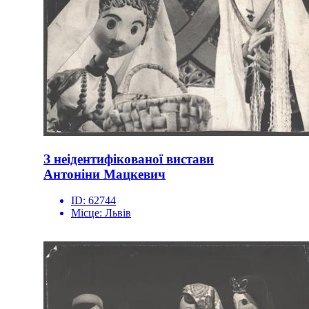
З неідентифікованої вистави
Антоніни Мацкевич
ID:
62744
Місце:
Львів