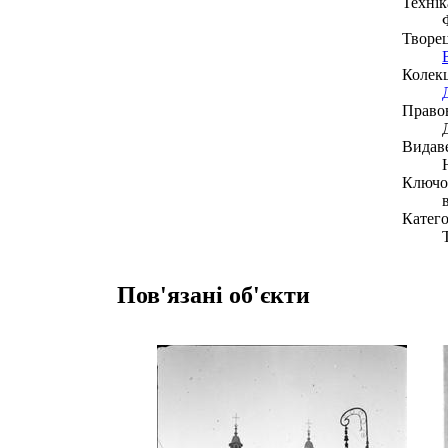
Технік
Творе
Колекц
Право
Видав
Ключов
Катего
Пов'язані об'єкти