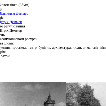
а:
Фотоплівка (35мм)
ць
Вільгельм Деммер
ія
Дітріх Деммер
ве регулювання
Дітріх Деммер
ець
Неопубліковані ресурси
і слова:
вулиця, проспект, театр, будівля, архітектура, люди, зима, сніг, кін
рія:
Театри