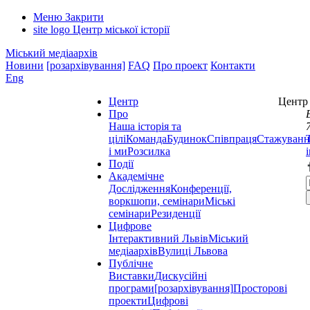
Меню
Закрити
site logo
Центр міської історії
Міський медіаархів
Новини
[розархівування]
FAQ
Про проект
Контакти
Eng
Центр
Центр 
Про
Наша історія та
цілі
Команда
Будинок
Співпраця
Стажуванн
і ми
Розсилка
Події
Академічне
Дослідження
Конференції,
воркшопи, семінари
Міські
семінари
Резиденції
Цифрове
Інтерактивний Львів
Міський
медіаархів
Вулиці Львова
Публічне
Виставки
Дискусійні
програми
[розархівування]
Просторові
проекти
Цифрові