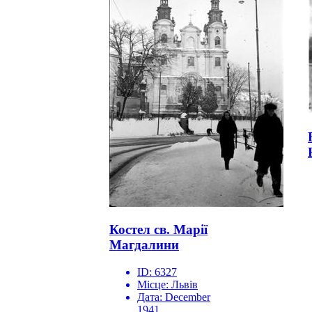
Костел св. Марії
Магдалини
ID:
6327
Місце:
Львів
Дата:
December
1941