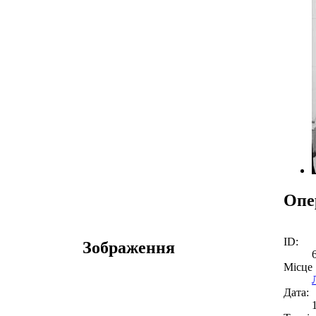
Опе
ID:
Зображення
Місце
Дата: