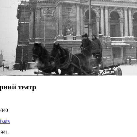
рний театр
6340
Львів
1941