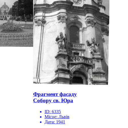
Фрагмент фасаду
Собору св. Юра
ID:
6335
Місце:
Львів
Дата:
1941