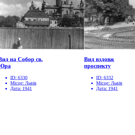
Вид на Собор св.
Вид вздовж
Юра
проспекту
ID:
6330
ID:
6332
Місце:
Львів
Місце:
Львів
Дата:
1941
Дата:
1941