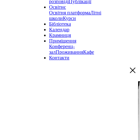
розповіді
Публікації
Освітнє
Освітня платформа
Літні
школи
Курси
Бібліотека
Календар
Крамниця
Приміщення
Конференц-
зал
Проживання
Кафе
Контакти