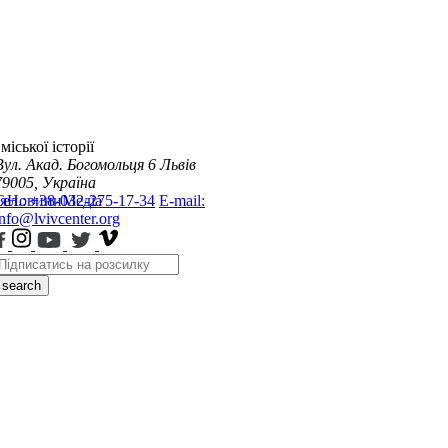
міської історії
Вул. Акад. Богомольця 6
Львів
79005, Україна
я
Тел.: +38-032-275-17-34
Новини
Медіа
E-mail:
info@lvivcenter.org
search