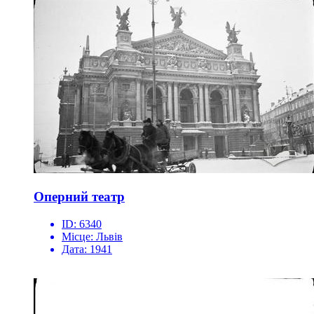
Оперний театр
ID:
6340
Місце:
Львів
Дата:
1941