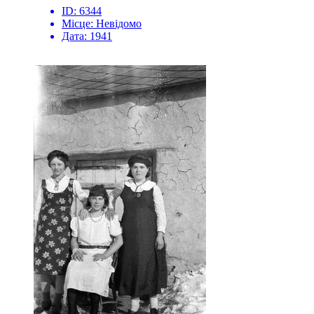
ID:
6344
Місце:
Невідомо
Дата:
1941