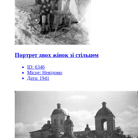
Портрет двох жінок зі стільцем
ID:
6346
Місце:
Невідомо
Дата:
1941