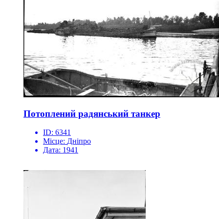
Потоплений радянський танкер
ID:
6341
Місце:
Дніпро
Дата:
1941