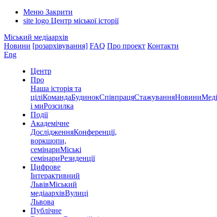
Меню
Закрити
site logo
Центр міської історії
Міський медіаархів
Новини
[розархівування]
FAQ
Про проект
Контакти
Eng
Центр
Про
Наша історія та
цілі
Команда
Будинок
Співпраця
Стажування
Новини
Меді
і ми
Розсилка
Події
Академічне
Дослідження
Конференції,
воркшопи,
семінари
Міські
семінари
Резиденції
Цифрове
Інтерактивний
Львів
Міський
медіаархів
Вулиці
Львова
Публічне