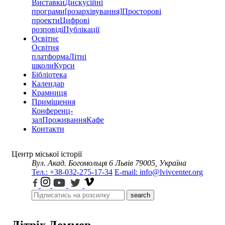
Виставки
Дискусійні
програми
[розархівування]
Просторові
проекти
Цифрові
розповіді
Публікації
Освітнє
Освітня
платформа
Літні
школи
Курси
Бібліотека
Календар
Крамниця
Приміщення
Конференц-
зал
Проживання
Кафе
Контакти
Центр міської історії
Вул. Акад. Богомольця 6
Львів 79005, Україна
Тел.: +38-032-275-17-34
E-mail: info@lvivcenter.org
search
Дітріх Деммер