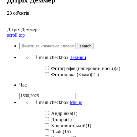
23
об'єктів
Дітріх Деммер
scroll top
search
main-checkbox
Техніки
Фотографія (паперовий носій)(2)
Фотоплівка (35мм)(21)
Час
main-checkbox
Місця
Андріївка(1)
Дніпро(1)
Кропивницький(1)
Львів(15)