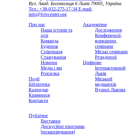
Вул. Акад. Богомольця 6
Львів 79005, Україна
Тел.: +38-032-275-17-34
E-mail:
info@lvivcenter.org
Про нас
Академічне
Наша історія та
Дослідження
цілі
Конференції,
Команда
воркшопи,
Будинок
семінари
Співпраця
Міські семінари
Стажування
Резиденції
Новини
Цифрове
Медіа і ми
Інтерактивний
Розсилка
Львів
Події
Міський
Бібліотека
медіаархів
Календар
Вулиці Львова
Крамниця
Контакти
Публічне
Виставки
Дискусійні програми
[розархівування]