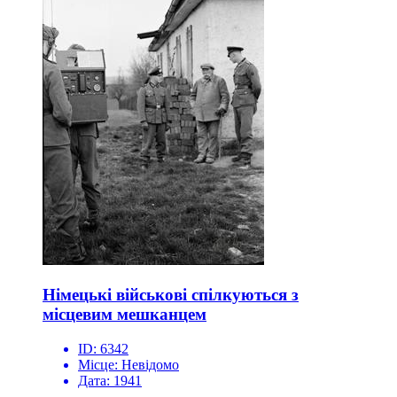
Німецькі військові спілкуються з
місцевим мешканцем
ID:
6342
Місце:
Невідомо
Дата:
1941