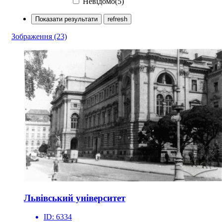
Невідомо(5)
Показати результати
refresh
Зображення
(23)
Львівський університет
ID:
6334