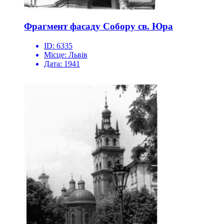
Фрагмент фасаду Собору св. Юра
ID:
6335
Місце:
Львів
Дата:
1941