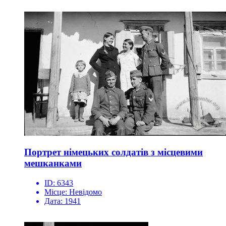
Портрет німецьких солдатів з місцевими
мешканками
ID:
6343
Місце:
Невідомо
Дата:
1941