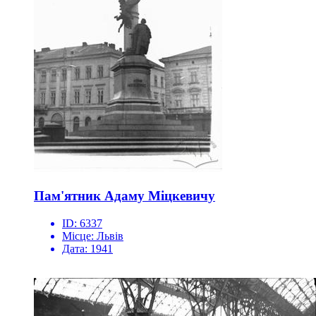
Пам'ятник Адаму Міцкевичу
ID:
6337
Місце:
Львів
Дата:
1941