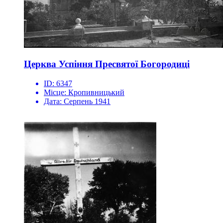
Церква Успіння Пресвятої Богородиці
ID:
6347
Місце:
Кропивницький
Дата:
Серпень 1941