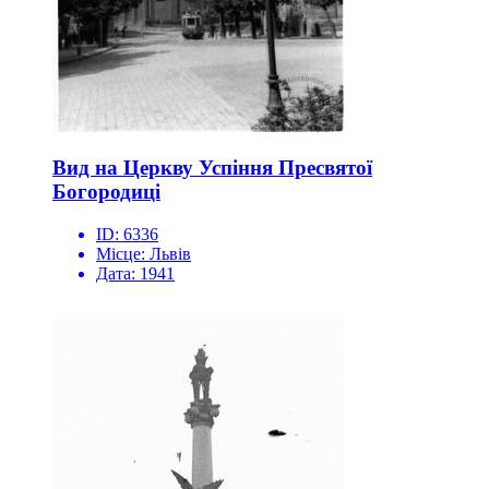
Вид на Церкву Успіння Пресвятої
Богородиці
ID:
6336
Місце:
Львів
Дата:
1941