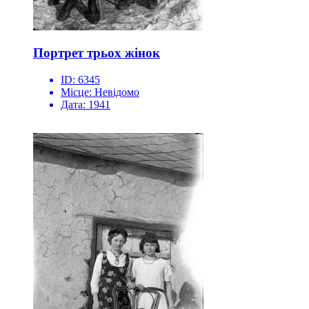
Портрет трьох жінок
ID:
6345
Місце:
Невідомо
Дата:
1941