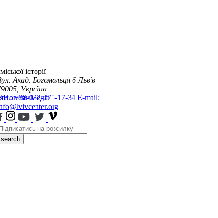
міської історії
Вул. Акад. Богомольця 6
Львів
79005, Україна
я
Тел.: +38-032-275-17-34
Новини
Медіа
E-mail:
info@lvivcenter.org
search