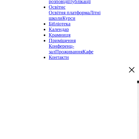
розповіді
Публікації
Освітнє
Освітня платформа
Літні
школи
Курси
Бібліотека
Календар
Крамниця
Приміщення
Конференц-
зал
Проживання
Кафе
Контакти