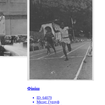
Фініш
ID:
64079
Місце:
Гурзуф