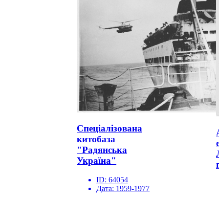
Спеціалізована
китобаза
"Радянська
Україна"
ID:
64054
Дата:
1959-1977