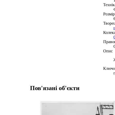
Технік
Розмір
Творе
Колекц
Право
Опис
Ключов
Пов'язані об'єкти