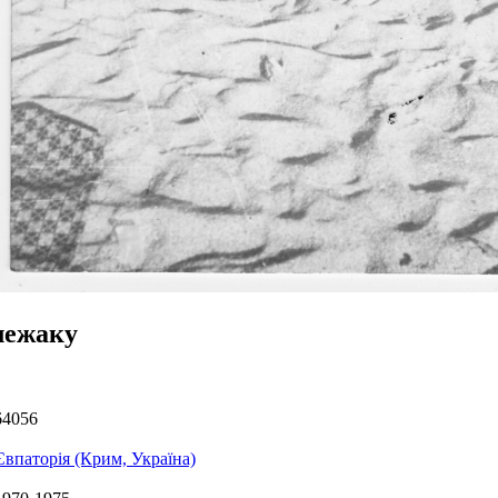
лежаку
64056
Євпаторія (Крим, Україна)