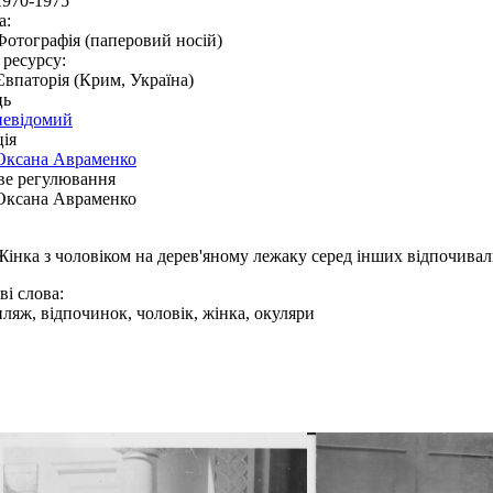
1970-1975
а:
Фотографія (паперовий носій)
 ресурсу:
Євпаторія (Крим, Україна)
ць
невідомий
ія
Оксана Авраменко
ве регулювання
Оксана Авраменко
Жінка з чоловіком на дерев'яному лежаку серед інших відпочивал
і слова:
пляж, відпочинок, чоловік, жінка, окуляри