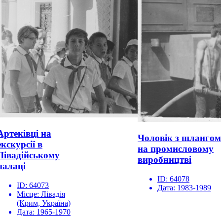
Артеківці на
Чоловік з шлангом
екскурсії в
на промисловому
Лівадійському
виробництві
палаці
ID:
64078
ID:
64073
Дата:
1983-1989
Місце:
Лівадія
(Крим, Україна)
Дата:
1965-1970