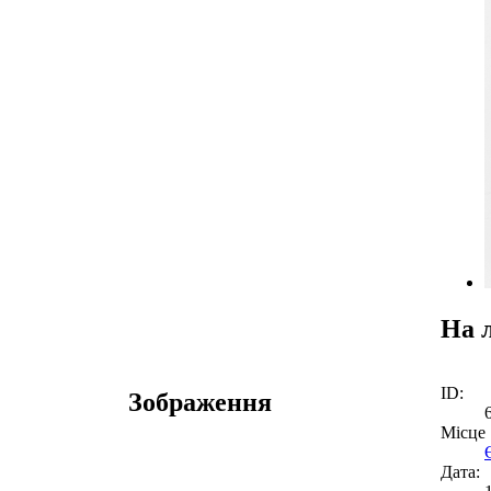
На 
ID:
Зображення
Місце
Дата: