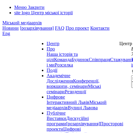
Меню
Закрити
site logo
Центр міської історії
Міський медіаархів
Новини
[розархівування]
FAQ
Про проект
Контакти
Eng
Центр
Центр 
Про
Наша історія та
цілі
Команда
Будинок
Співпраця
Стажуванн
і ми
Розсилка
Події
Академічне
Дослідження
Конференції,
воркшопи, семінари
Міські
семінари
Резиденції
Цифрове
Інтерактивний Львів
Міський
медіаархів
Вулиці Львова
Публічне
Виставки
Дискусійні
програми
[розархівування]
Просторові
проекти
Цифрові