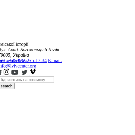
міської історії
Вул. Акад. Богомольця 6
Львів
79005, Україна
я
Тел.: +38-032-275-17-34
Новини
Медіа
E-mail:
info@lvivcenter.org
search