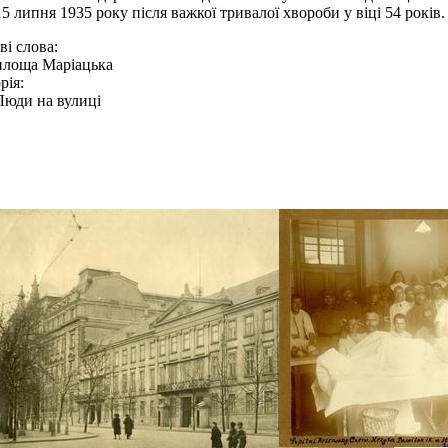
15 липня 1935 року після важкої тривалої хвороби у віці 54 років.
і слова:
площа Марiaцька
рія:
Люди на вулиці