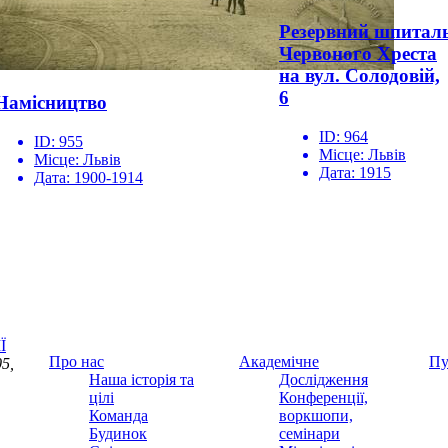
Резервний шпитал
Червоного Хреста
на вул. Солодовій,
6
Намісництво
ID:
964
ID:
955
Місце:
Львів
Місце:
Львів
Дата:
1915
Дата:
1900-1914
Ї
Про нас
Академічне
Пу
5,
Наша історія та
Дослідження
цілі
Конференції,
Команда
воркшопи,
Будинок
семінари