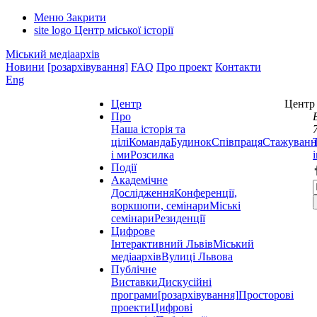
Меню
Закрити
site logo
Центр міської історії
Міський медіаархів
Новини
[розархівування]
FAQ
Про проект
Контакти
Eng
Центр
Центр 
Про
Наша історія та
цілі
Команда
Будинок
Співпраця
Стажуванн
і ми
Розсилка
Події
Академічне
Дослідження
Конференції,
воркшопи, семінари
Міські
семінари
Резиденції
Цифрове
Інтерактивний Львів
Міський
медіаархів
Вулиці Львова
Публічне
Виставки
Дискусійні
програми
[розархівування]
Просторові
проекти
Цифрові