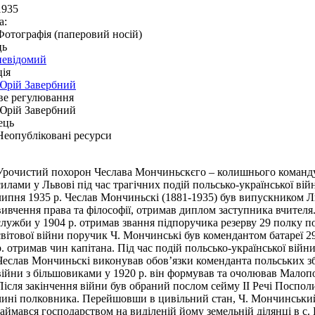
1935
а:
Фотографія (паперовий носій)
ць
невідомий
ія
Юрій Завербний
ве регулювання
Юрій Завербний
ець
Неопубліковані ресурси
Урочистий похорон Чеслава Мончиньскєго – колишнього команд
силами у Львові під час трагічних подій польсько-української війн
липня 1935 р. Чеслав Мончиньскі (1881-1935) був випускником Льв
вивчення права та філософії, отримав диплом заступника вчителя.
служби у 1904 р. отримав звання підпоручика резерву 29 полку пол
світової війни поручик Ч. Мончинські був комендантом батареї 29
р. отримав чин капітана. Під час подій польсько-української війни
Чеслав Мончиньскі виконував обов’язки коменданта польських зб
війни з більшовиками у 1920 р. він формував та очолював Малопол
Після закінчення війни був обраний послом сейму ІІ Речі Посполи
чині полковника. Перейшовши в цивільний стан, Ч. Мончинський
займався господарством на виділеній йому земельній ділянці в с