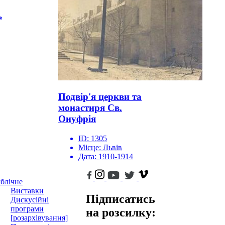
ь
Подвір'я церкви та
монастиря Св.
Онуфрія
ID:
1305
Місце:
Львів
Дата:
1910-1914
блічне
Виставки
Підписатись
Дискусійні
програми
на розсилку:
[розархівування]