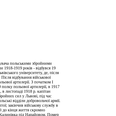
увача польськими збройними
и 1918-1919 років - відбувся 19
івського університету, де, після
 Після відбування військової
ьової артилерії. З початком І
 полку польової артилерії, в 1917
, в листопаді 1918 р. капітан
ройних сил у Львові, під час
ьські відділи добровольчої армії.
тої; закінчив військову службу в
 до кінця життя скромно
. Калинівка під Нарайовом. Помер