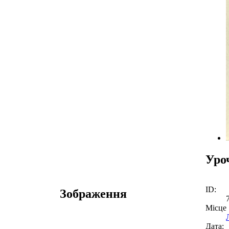
Уро
ID:
Зображення
Місце
Дата: