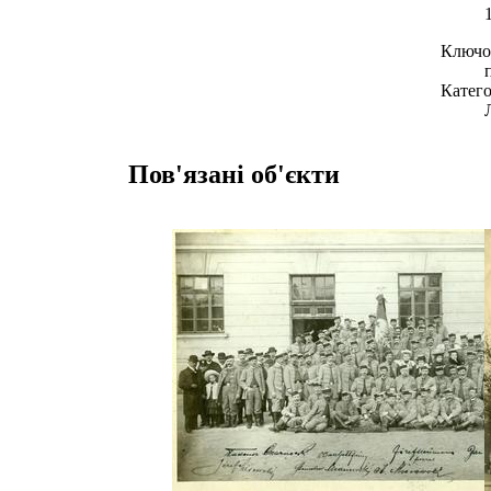
Ключов
Катего
Пов'язані об'єкти