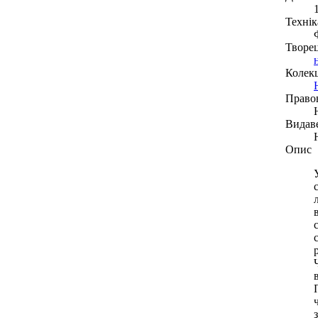
Технік
Творе
Колекц
Право
Видав
Опис