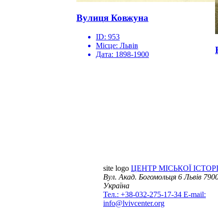
Вулиця Ковжуна
ID:
953
Місце:
Львів
Дата:
1898-1900
site logo
ЦЕНТР МІСЬКОЇ ІСТОРІ
Вул. Акад. Богомольця 6
Львів 7900
Україна
Тел.: +38-032-275-17-34
E-mail:
info@lvivcenter.org