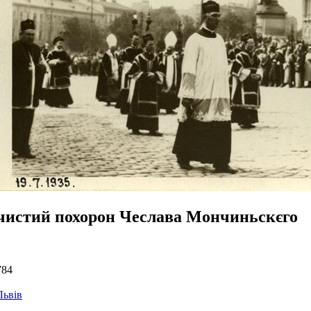
чистий похорон Чеслава Мончиньскєго
784
Львів