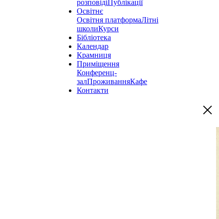
розповіді
Публікації
Освітнє
Освітня платформа
Літні
школи
Курси
Бібліотека
Календар
Крамниця
Приміщення
Конференц-
зал
Проживання
Кафе
Контакти