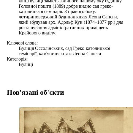
кінці вулиці замість звичного нашому оку будинку
Головної пошти (1889) добре видно сад греко-
католицької семінарії. З правого боку:
чотириповерховий будинок князя Леона Сапєги,
який збудував арх. Адольф Кун (1874–1877 рр.) для
розташування адміністративних приміщень
Крайового виділу.
Ключові слова:
Вулиця Оссолінських, сад Греко-католицької
семінарії, кам'яниця князя Леона Сапеги
Категорія:
Вулиці
Пов'язані об'єкти