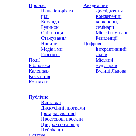
Про нас
Академічне
Наша історія та
Дослідження
цілі
Конференції,
Команда
воркшопи,
Будинок
семінари
Співпраця
Міські семінари
Стажування
Резиденції
Новини
Цифрове
Медіа і ми
Інтерактивний
Розсилка
Львів
Події
Міський
Бібліотека
медіаархів
Календар
Вулиці Львова
Крамниця
Контакти
Публічне
Виставки
Дискусійні програми
[розархівування]
Просторові проекти
Цифрові розповіді
Публікації
Освітнє