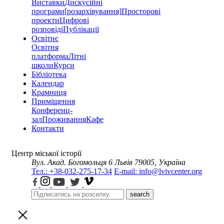
Виставки
Дискусійні
програми
[розархівування]
Просторові
проекти
Цифрові
розповіді
Публікації
Освітнє
Освітня
платформа
Літні
школи
Курси
Бібліотека
Календар
Крамниця
Приміщення
Конференц-
зал
Проживання
Кафе
Контакти
Центр міської історії
Вул. Акад. Богомольця 6
Львів 79005, Україна
Тел.: +38-032-275-17-34
E-mail: info@lvivcenter.org
search