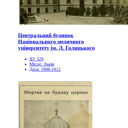
Центральний будинок
Національного медичного
університету ім. Д. Галицького
ID:
529
Місце:
Львів
Дата:
1908-1912