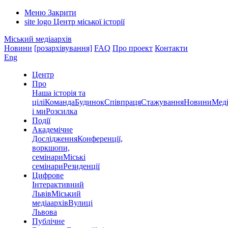
Меню
Закрити
site logo
Центр міської історії
Міський медіаархів
Новини
[розархівування]
FAQ
Про проект
Контакти
Eng
Центр
Про
Наша історія та
цілі
Команда
Будинок
Співпраця
Стажування
Новини
Меді
і ми
Розсилка
Події
Академічне
Дослідження
Конференції,
воркшопи,
семінари
Міські
семінари
Резиденції
Цифрове
Інтерактивний
Львів
Міський
медіаархів
Вулиці
Львова
Публічне