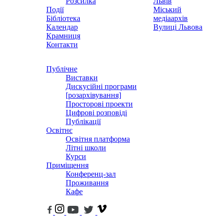
Розсилка
Львів
Події
Міський
Бібліотека
медіаархів
Календар
Вулиці Львова
Крамниця
Контакти
Публічне
Виставки
Дискусійні програми
[розархівування]
Просторові проекти
Цифрові розповіді
Публікації
Освітнє
Освітня платформа
Літні школи
Курси
Приміщення
Конференц-зал
Проживання
Кафе