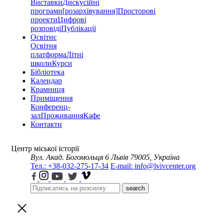
Виставки
Дискусійні
програми
[розархівування]
Просторові
проекти
Цифрові
розповіді
Публікації
Освітнє
Освітня
платформа
Літні
школи
Курси
Бібліотека
Календар
Крамниця
Приміщення
Конференц-
зал
Проживання
Кафе
Контакти
Центр міської історії
Вул. Акад. Богомольця 6
Львів 79005, Україна
Тел.: +38-032-275-17-34
E-mail: info@lvivcenter.org
search