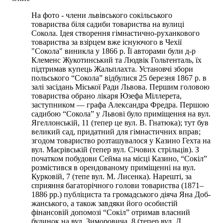
На фото - члени львівського сокільського
товариства біля садиби товариства на вулиці
Сокола. Ідея створення гімнастично-руханкового
товариства за взірцем вже існуючого в Чехії
"Сокола" виникла у 1866 р. Її авторами були д-р
Клеменс Жукотинський та Людвік Гольтенталь, їх
підтримав купець Жальплахта. Установчі збори
польського “Сокола” відбулися 25 березня 1867 р. в
залі засідань Міської Ради Львова. Першим головою
товариства обрано лікаря Юзефа Міллерета,
заступником — графа Александра Фредра. Першою
садибою “Сокола” у Львові було приміщення на вул.
Ягеллонській, 11 (тепер це вул. В. Гнатюка); тут був
великий сад, придатний для гімнастичних вправ;
згодом товариство розташувалося у Казино Гехта на
вул. Маєрівській (тепер вул. Січових стрільців). З
по­чатком побудови Сейма на місці Казино, “Сокіл”
розмістився в орендованому приміщенні на вул.
Курковій, 7 (тепе вул. М. Лисенка). Нарешті, за
сприяння багаторічного голови товариства (1871–
1886 рр.) публіциста та громадського діяча Яна Доб­
жанського, а також завдяки його особистій
фінансовій допомозі “Сокіл” отримав власний
будинок на вул. Зи­моровича, 8 (тепер вул. Д.