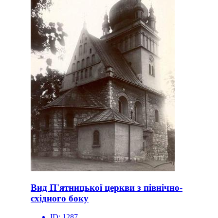
Вид П'ятницької церкви з північно-
східного боку
ID:
1287