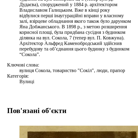
Дудаєва), споруджений у 1884 р. архітектором
Владиславом Галицьким. Вже в кінці року
відбулися перші іна­угураційні вправи у власному
залі, взірцеве обладнання якого також було дарунком
Яна Доб­жанського. В 1898 р., з метою розширення
корисної площі, була придбана сусідня з будинком
ділянка на вул. Соко­ла, 7 (тепер вул. П. Ковжуна).
Архітектор Альфред Каменобродський здійснив
перебудову та об’єднання цього будинку з будинком
“Сокола”.
Ключові слова:
вулиця Сокола, товариство "Сокіл", люди, прапор
Категорія:
Вулиці
Пов'язані об'єкти