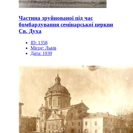
Частина зруйнованої під час
бомбардування семінарської церкви
Св. Духа
ID:
1358
Місце:
Львів
Дата:
1939