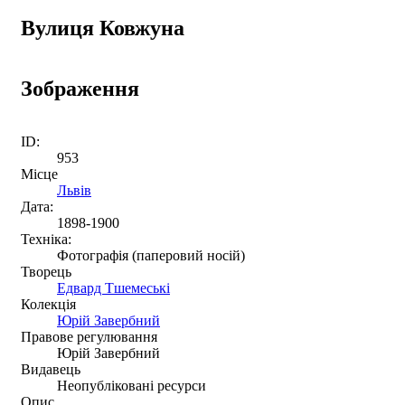
Вулиця Ковжуна
Зображення
ID:
953
Місце
Львів
Дата:
1898-1900
Техніка:
Фотографія (паперовий носій)
Творець
Едвард Тшемеські
Колекція
Юрій Завербний
Правове регулювання
Юрій Завербний
Видавець
Неопубліковані ресурси
Опис