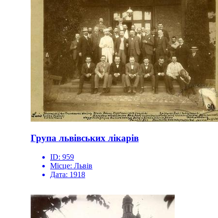
Група львівських лікарів
ID:
959
Місце:
Львів
Дата:
1918