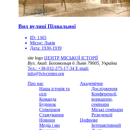
Вид вулиці Підвальної
ID:
1365
Місце:
Львів
Дата:
1930-1939
site logo
ЦЕНТР МІСЬКОЇ ІСТОРІЇ
Вул. Акад. Богомольця 6
Львів 79005, Україна
Тел.: +38-032-275-17-34
E-mail:
info@lvivcenter.org
Про нас
Академічне
Наша історія та
Дослідження
цілі
Конференції,
Команда
воркшопи,
Будинок
семінари
Співпраця
Міські семінари
Стажування
Резиденції
Новини
Цифрове
Медіа і ми
Інтерактивний