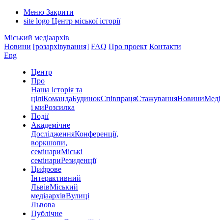
Меню
Закрити
site logo
Центр міської історії
Міський медіаархів
Новини
[розархівування]
FAQ
Про проект
Контакти
Eng
Центр
Про
Наша історія та
цілі
Команда
Будинок
Співпраця
Стажування
Новини
Меді
і ми
Розсилка
Події
Академічне
Дослідження
Конференції,
воркшопи,
семінари
Міські
семінари
Резиденції
Цифрове
Інтерактивний
Львів
Міський
медіаархів
Вулиці
Львова
Публічне