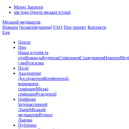
Меню
Закрити
site logo
Центр міської історії
Міський медіаархів
Новини
[розархівування]
FAQ
Про проект
Контакти
Eng
Центр
Про
Наша історія та
цілі
Команда
Будинок
Співпраця
Стажування
Новини
Меді
і ми
Розсилка
Події
Академічне
Дослідження
Конференції,
воркшопи,
семінари
Міські
семінари
Резиденції
Цифрове
Інтерактивний
Львів
Міський
медіаархів
Вулиці
Львова
Публічне