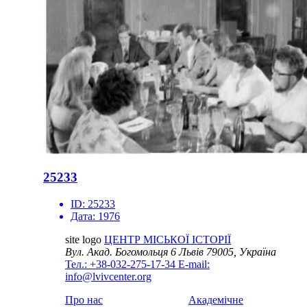
25233
ID:
25233
Дата:
1976
site logo
ЦЕНТР МІСЬКОЇ ІСТОРІЇ
Вул. Акад. Богомольця 6
Львів 79005, Україна
Тел.: +38-032-275-17-34
E-mail:
info@lvivcenter.org
Про нас
Академічне