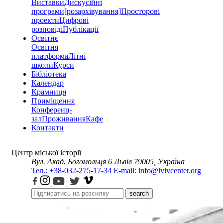
Виставки
Дискусійні
програми
[розархівування]
Просторові
проекти
Цифрові
розповіді
Публікації
Освітнє
Освітня
платформа
Літні
школи
Курси
Бібліотека
Календар
Крамниця
Приміщення
Конференц-
зал
Проживання
Кафе
Контакти
Центр міської історії
Вул. Акад. Богомольця 6
Львів 79005, Україна
Тел.: +38-032-275-17-34
E-mail: info@lvivcenter.org
search