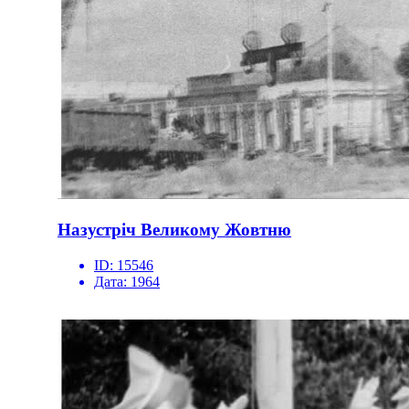
Назустріч Великому Жовтню
ID:
15546
Дата:
1964