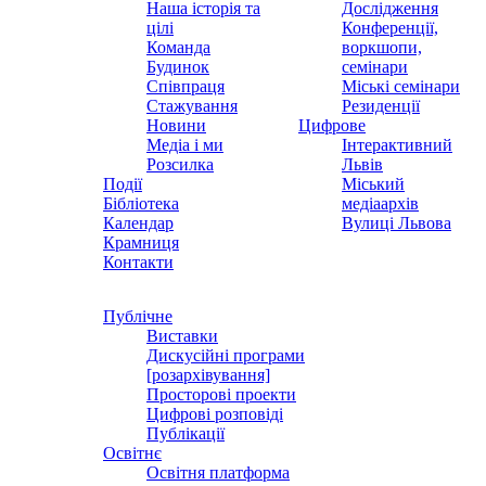
Наша історія та
Дослідження
цілі
Конференції,
Команда
воркшопи,
Будинок
семінари
Співпраця
Міські семінари
Стажування
Резиденції
Новини
Цифрове
Медіа і ми
Інтерактивний
Розсилка
Львів
Події
Міський
Бібліотека
медіаархів
Календар
Вулиці Львова
Крамниця
Контакти
Публічне
Виставки
Дискусійні програми
[розархівування]
Просторові проекти
Цифрові розповіді
Публікації
Освітнє
Освітня платформа