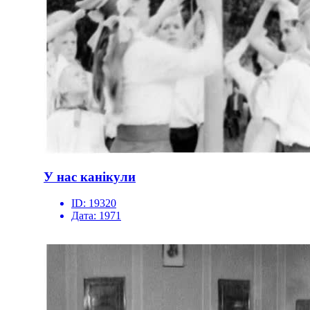
У нас канікули
ID:
19320
Дата:
1971