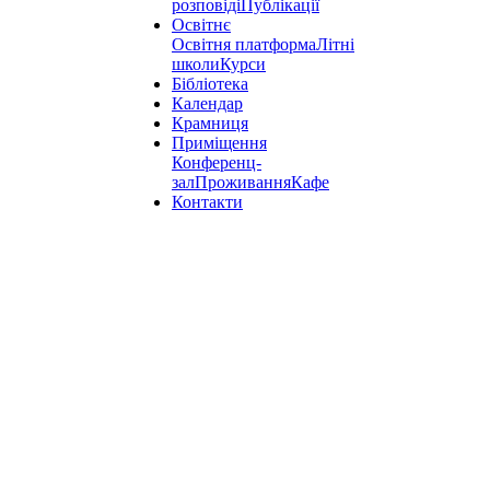
розповіді
Публікації
Освітнє
Освітня платформа
Літні
школи
Курси
Бібліотека
Календар
Крамниця
Приміщення
Конференц-
зал
Проживання
Кафе
Контакти