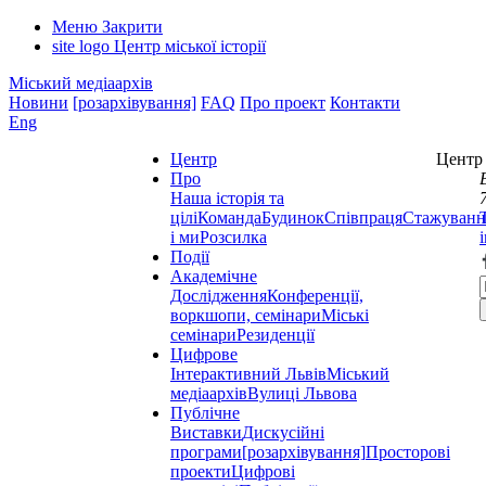
Меню
Закрити
site logo
Центр міської історії
Міський медіаархів
Новини
[розархівування]
FAQ
Про проект
Контакти
Eng
Центр
Центр 
Про
Наша історія та
цілі
Команда
Будинок
Співпраця
Стажуванн
і ми
Розсилка
Події
Академічне
Дослідження
Конференції,
воркшопи, семінари
Міські
семінари
Резиденції
Цифрове
Інтерактивний Львів
Міський
медіаархів
Вулиці Львова
Публічне
Виставки
Дискусійні
програми
[розархівування]
Просторові
проекти
Цифрові