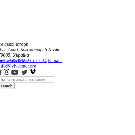
міської історії
Вул. Акад. Богомольця 6
Львів
79005, Україна
я
Тел.: +38-032-275-17-34
Новини
Медіа
E-mail:
info@lvivcenter.org
search