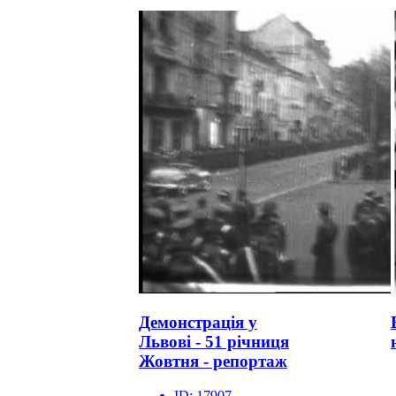
Демонстрація у
Львові - 51 річниця
Жовтня - репортаж
ID:
17907