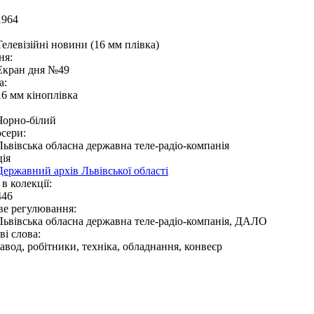
1964
Телевізійні новини (16 мм плівка)
ня:
Екран дня №49
а:
16 мм кіноплівка
Чорно-білий
сери:
Львівська обласна державна теле-радіо-компанія
ія
Державний архів Львівської області
в колекції:
446
ве регулювання:
Львівська обласна державна теле-радіо-компанія, ДАЛО
і слова:
завод, робітники, техніка, обладнання, конвеєр