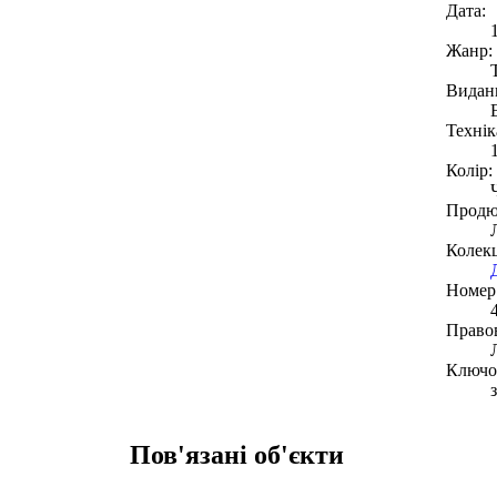
Дата:
Жанр:
Видан
Технік
Колір:
Продю
Колекц
Номер 
Право
Ключов
Пов'язані об'єкти