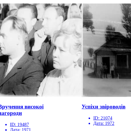
Вручення високої
Успіхи звіроводів
нагороди
ID:
21074
Дата:
1972
ID:
19487
Дата:
1971