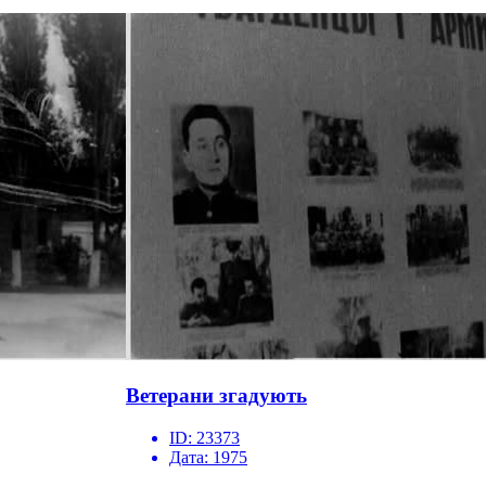
Ветерани згадують
ID:
23373
Дата:
1975