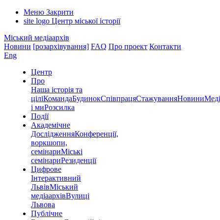
Меню
Закрити
site logo
Центр міської історії
Міський медіаархів
Новини
[розархівування]
FAQ
Про проект
Контакти
Eng
Центр
Про
Наша історія та
цілі
Команда
Будинок
Співпраця
Стажування
Новини
Меді
і ми
Розсилка
Події
Академічне
Дослідження
Конференції,
воркшопи,
семінари
Міські
семінари
Резиденції
Цифрове
Інтерактивний
Львів
Міський
медіаархів
Вулиці
Львова
Публічне