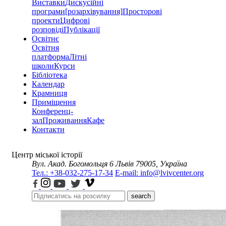
Виставки
Дискусійні
програми
[розархівування]
Просторові
проекти
Цифрові
розповіді
Публікації
Освітнє
Освітня
платформа
Літні
школи
Курси
Бібліотека
Календар
Крамниця
Приміщення
Конференц-
зал
Проживання
Кафе
Контакти
Центр міської історії
Вул. Акад. Богомольця 6
Львів 79005, Україна
Тел.: +38-032-275-17-34
E-mail: info@lvivcenter.org
search