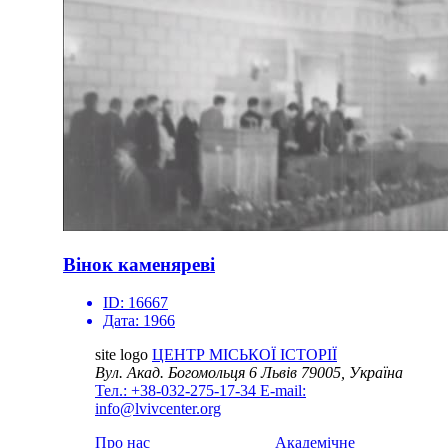
Вінок каменяреві
ID:
16667
Дата:
1966
site logo
ЦЕНТР МІСЬКОЇ ІСТОРІЇ
Вул. Акад. Богомольця 6
Львів 79005, Україна
Тел.: +38-032-275-17-34
E-mail:
info@lvivcenter.org
Про нас
Академічне