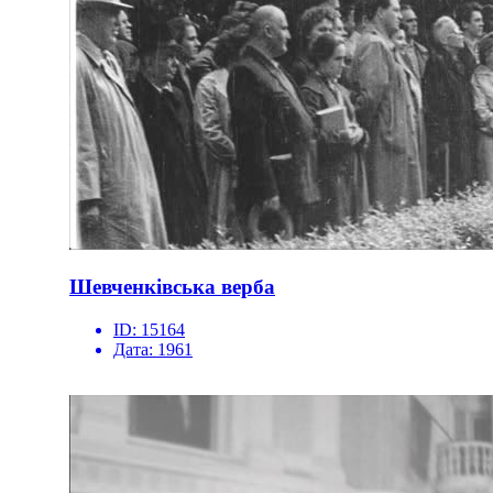
Шевченківська верба
ID:
15164
Дата:
1961