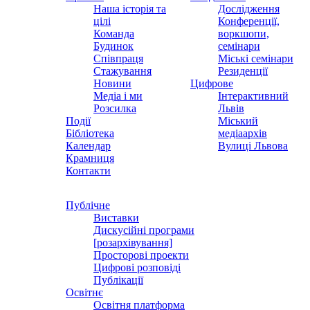
Наша історія та
Дослідження
цілі
Конференції,
Команда
воркшопи,
Будинок
семінари
Співпраця
Міські семінари
Стажування
Резиденції
Новини
Цифрове
Медіа і ми
Інтерактивний
Розсилка
Львів
Події
Міський
Бібліотека
медіаархів
Календар
Вулиці Львова
Крамниця
Контакти
Публічне
Виставки
Дискусійні програми
[розархівування]
Просторові проекти
Цифрові розповіді
Публікації
Освітнє
Освітня платформа