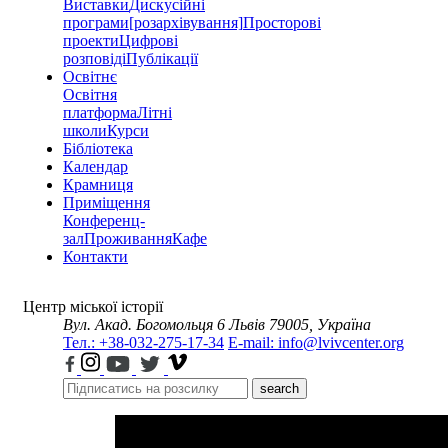
Виставки
Дискусійні
програми
[розархівування]
Просторові
проекти
Цифрові
розповіді
Публікації
Освітнє
Освітня
платформа
Літні
школи
Курси
Бібліотека
Календар
Крамниця
Приміщення
Конференц-
зал
Проживання
Кафе
Контакти
Центр міської історії
Вул. Акад. Богомольця 6
Львів 79005, Україна
Тел.: +38-032-275-17-34
E-mail: info@lvivcenter.org
search