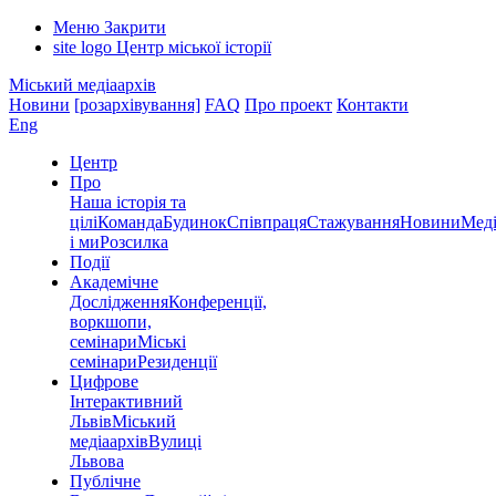
Меню
Закрити
site logo
Центр міської історії
Міський медіаархів
Новини
[розархівування]
FAQ
Про проект
Контакти
Eng
Центр
Про
Наша історія та
цілі
Команда
Будинок
Співпраця
Стажування
Новини
Меді
і ми
Розсилка
Події
Академічне
Дослідження
Конференції,
воркшопи,
семінари
Міські
семінари
Резиденції
Цифрове
Інтерактивний
Львів
Міський
медіаархів
Вулиці
Львова
Публічне