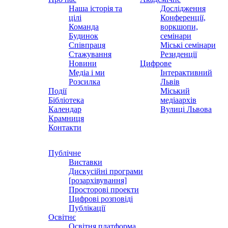
Наша історія та
Дослідження
цілі
Конференції,
Команда
воркшопи,
Будинок
семінари
Співпраця
Міські семінари
Стажування
Резиденції
Новини
Цифрове
Медіа і ми
Інтерактивний
Розсилка
Львів
Події
Міський
Бібліотека
медіаархів
Календар
Вулиці Львова
Крамниця
Контакти
Публічне
Виставки
Дискусійні програми
[розархівування]
Просторові проекти
Цифрові розповіді
Публікації
Освітнє
Освітня платформа