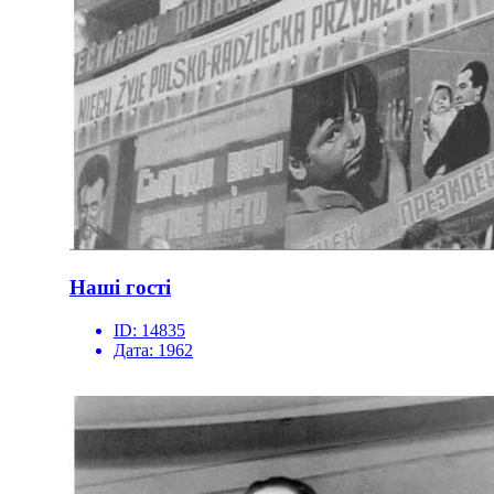
Наші гості
ID:
14835
Дата:
1962