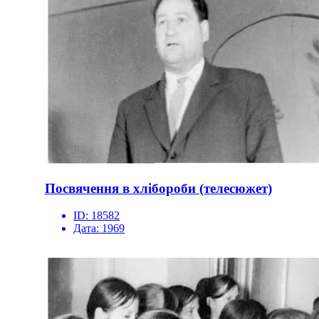
Посвячення в хлібороби (телесюжет)
ID:
18582
Дата:
1969