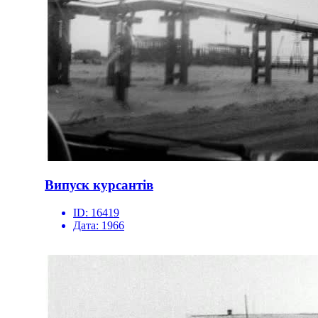
Випуск курсантів
ID:
16419
Дата:
1966