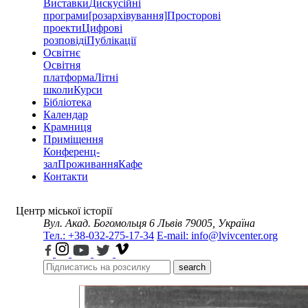
Виставки
Дискусійні
програми
[розархівування]
Просторові
проекти
Цифрові
розповіді
Публікації
Освітнє
Освітня
платформа
Літні
школи
Курси
Бібліотека
Календар
Крамниця
Приміщення
Конференц-
зал
Проживання
Кафе
Контакти
Центр міської історії
Вул. Акад. Богомольця 6
Львів 79005, Україна
Тел.: +38-032-275-17-34
E-mail: info@lvivcenter.org
search