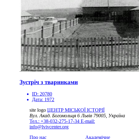
Зустріч з тваринками
ID:
20780
Дата:
1972
site logo
ЦЕНТР МІСЬКОЇ ІСТОРІЇ
Вул. Акад. Богомольця 6
Львів 79005, Україна
Тел.: +38-032-275-17-34
E-mail:
info@lvivcenter.org
Про нас
Академічне