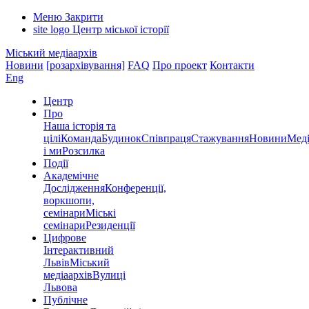
Меню
Закрити
site logo
Центр міської історії
Міський медіаархів
Новини
[розархівування]
FAQ
Про проект
Контакти
Eng
Центр
Про
Наша історія та
цілі
Команда
Будинок
Співпраця
Стажування
Новини
Меді
і ми
Розсилка
Події
Академічне
Дослідження
Конференції,
воркшопи,
семінари
Міські
семінари
Резиденції
Цифрове
Інтерактивний
Львів
Міський
медіаархів
Вулиці
Львова
Публічне