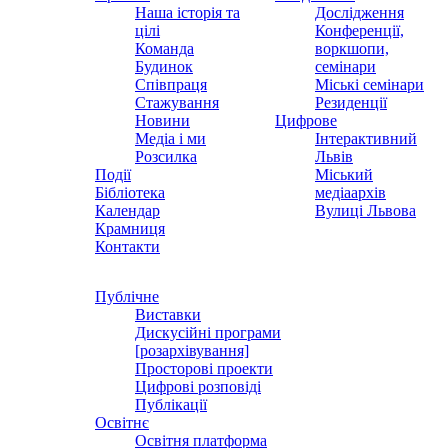
Наша історія та
Дослідження
цілі
Конференції,
Команда
воркшопи,
Будинок
семінари
Співпраця
Міські семінари
Стажування
Резиденції
Новини
Цифрове
Медіа і ми
Інтерактивний
Розсилка
Львів
Події
Міський
Бібліотека
медіаархів
Календар
Вулиці Львова
Крамниця
Контакти
Публічне
Виставки
Дискусійні програми
[розархівування]
Просторові проекти
Цифрові розповіді
Публікації
Освітнє
Освітня платформа