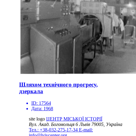
Шляхом технічного прогресу,
дзеркала
ID:
17564
Дата:
1968
site logo
ЦЕНТР МІСЬКОЇ ІСТОРІЇ
Вул. Акад. Богомольця 6
Львів 79005, Україна
Тел.: +38-032-275-17-34
E-mail:
info@lvivcenter.org