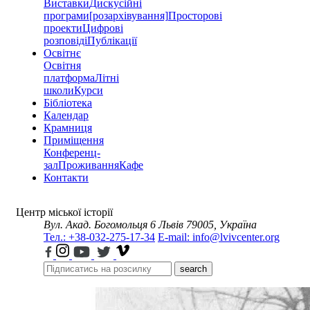
Виставки
Дискусійні
програми
[розархівування]
Просторові
проекти
Цифрові
розповіді
Публікації
Освітнє
Освітня
платформа
Літні
школи
Курси
Бібліотека
Календар
Крамниця
Приміщення
Конференц-
зал
Проживання
Кафе
Контакти
Центр міської історії
Вул. Акад. Богомольця 6
Львів 79005, Україна
Тел.: +38-032-275-17-34
E-mail: info@lvivcenter.org
search