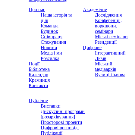
Про нас
Академічне
Наша історія та
Дослідження
цілі
Конференції,
Команда
воркшопи,
Будинок
семінари
Співпраця
Міські семінари
Стажування
Резиденції
Новини
Цифрове
Медіа і ми
Інтерактивний
Розсилка
Львів
Події
Міський
Бібліотека
медіаархів
Календар
Вулиці Львова
Крамниця
Контакти
Публічне
Виставки
Дискусійні програми
[розархівування]
Просторові проекти
Цифрові розповіді
Публікації