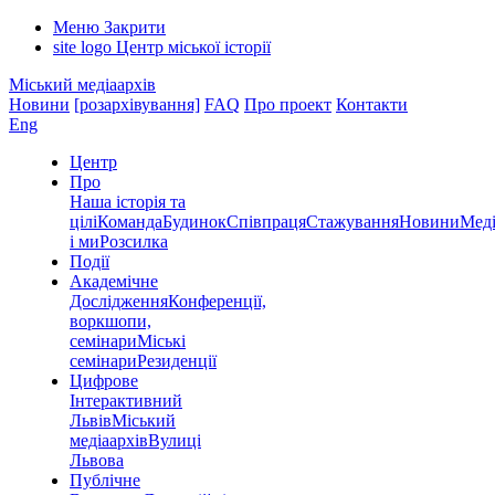
Меню
Закрити
site logo
Центр міської історії
Міський медіаархів
Новини
[розархівування]
FAQ
Про проект
Контакти
Eng
Центр
Про
Наша історія та
цілі
Команда
Будинок
Співпраця
Стажування
Новини
Меді
і ми
Розсилка
Події
Академічне
Дослідження
Конференції,
воркшопи,
семінари
Міські
семінари
Резиденції
Цифрове
Інтерактивний
Львів
Міський
медіаархів
Вулиці
Львова
Публічне