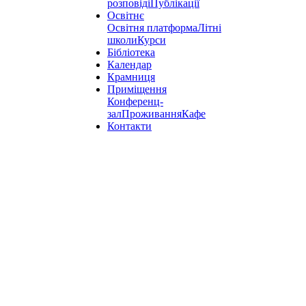
розповіді
Публікації
Освітнє
Освітня платформа
Літні
школи
Курси
Бібліотека
Календар
Крамниця
Приміщення
Конференц-
зал
Проживання
Кафе
Контакти