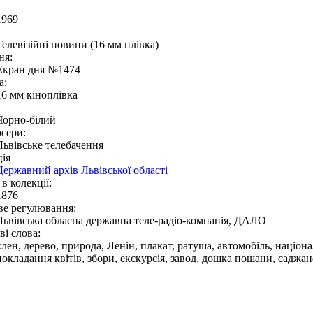
1969
Телевізійні новини (16 мм плівка)
ня:
Екран дня №1474
а:
16 мм кіноплівка
Чорно-білий
сери:
Львівське телебачення
ія
Державний архів Львівської області
в колекції:
1876
ве регулювання:
Львівська обласна державна теле-радіо-компанія, ДАЛО
і слова:
клен, дерево, природа, Ленін, плакат, ратуша, автомобіль, націон
покладання квітів, збори, екскурсія, завод, дошка пошани, саджа