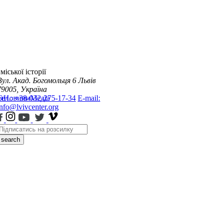
міської історії
Вул. Акад. Богомольця 6
Львів
79005, Україна
я
Тел.: +38-032-275-17-34
Новини
Медіа
E-mail:
info@lvivcenter.org
search