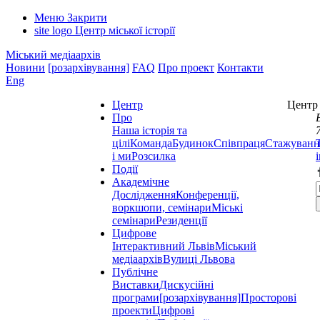
Меню
Закрити
site logo
Центр міської історії
Міський медіаархів
Новини
[розархівування]
FAQ
Про проект
Контакти
Eng
Центр
Центр 
Про
Наша історія та
цілі
Команда
Будинок
Співпраця
Стажуванн
і ми
Розсилка
Події
Академічне
Дослідження
Конференції,
воркшопи, семінари
Міські
семінари
Резиденції
Цифрове
Інтерактивний Львів
Міський
медіаархів
Вулиці Львова
Публічне
Виставки
Дискусійні
програми
[розархівування]
Просторові
проекти
Цифрові