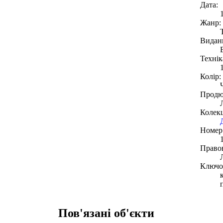
Дата:
Жанр:
Видан
Технік
Колір:
Продю
Колекц
Номер 
Право
Ключов
Пов'язані об'єкти