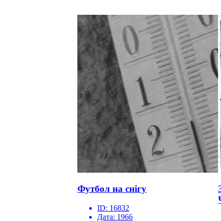
Футбол на снігу
ID:
16832
Дата:
1966