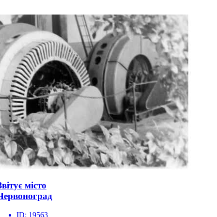
Звітує місто
Червоноград
ID:
19563