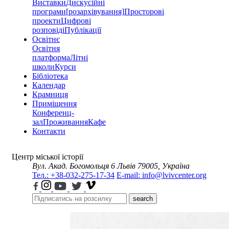
Виставки
Дискусійні
програми
[розархівування]
Просторові
проекти
Цифрові
розповіді
Публікації
Освітнє
Освітня
платформа
Літні
школи
Курси
Бібліотека
Календар
Крамниця
Приміщення
Конференц-
зал
Проживання
Кафе
Контакти
Центр міської історії
Вул. Акад. Богомольця 6
Львів 79005, Україна
Тел.: +38-032-275-17-34
E-mail: info@lvivcenter.org
search