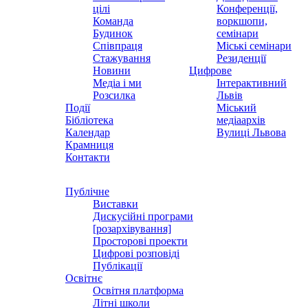
цілі
Конференції,
Команда
воркшопи,
Будинок
семінари
Співпраця
Міські семінари
Стажування
Резиденції
Новини
Цифрове
Медіа і ми
Інтерактивний
Розсилка
Львів
Події
Міський
Бібліотека
медіаархів
Календар
Вулиці Львова
Крамниця
Контакти
Публічне
Виставки
Дискусійні програми
[розархівування]
Просторові проекти
Цифрові розповіді
Публікації
Освітнє
Освітня платформа
Літні школи