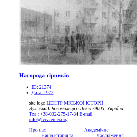
Нагорода гірників
ID:
21374
Дата:
1972
site logo
ЦЕНТР МІСЬКОЇ ІСТОРІЇ
Вул. Акад. Богомольця 6
Львів 79005, Україна
Тел.: +38-032-275-17-34
E-mail:
info@lvivcenter.org
Про нас
Академічне
Наша історія та
Дослідження