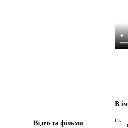
В ім
ID:
Відео та фільми