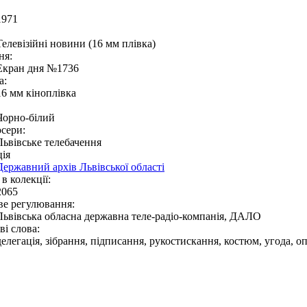
1971
Телевізійні новини (16 мм плівка)
ня:
Екран дня №1736
а:
16 мм кіноплівка
Чорно-білий
сери:
Львівське телебачення
ія
Державний архів Львівської області
в колекції:
2065
ве регулювання:
Львівська обласна державна теле-радіо-компанія, ДАЛО
і слова:
делегація, зібрання, підписання, рукостискання, костюм, угода, о