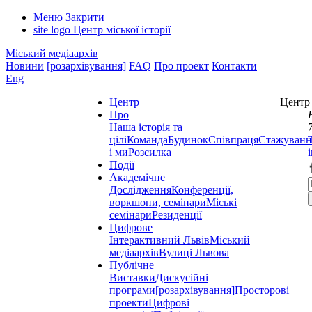
Меню
Закрити
site logo
Центр міської історії
Міський медіаархів
Новини
[розархівування]
FAQ
Про проект
Контакти
Eng
Центр
Центр 
Про
Наша історія та
цілі
Команда
Будинок
Співпраця
Стажуванн
і ми
Розсилка
Події
Академічне
Дослідження
Конференції,
воркшопи, семінари
Міські
семінари
Резиденції
Цифрове
Інтерактивний Львів
Міський
медіаархів
Вулиці Львова
Публічне
Виставки
Дискусійні
програми
[розархівування]
Просторові
проекти
Цифрові