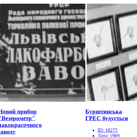
Новий прибор
Бурштинська
"Везерометр"
ГРЕС будується
лакокрасочного
ID:
18275
заводу
Дата:
1969