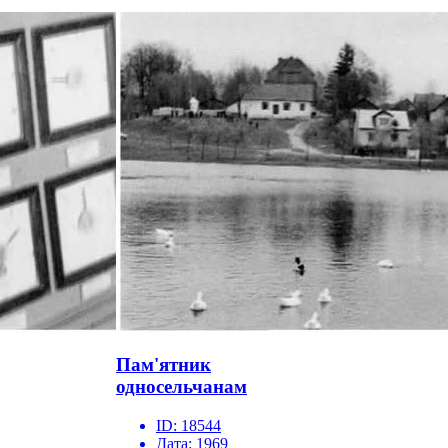
Пам'ятник
односельчанам
ID:
18544
Дата:
1969