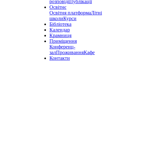
розповіді
Публікації
Освітнє
Освітня платформа
Літні
школи
Курси
Бібліотека
Календар
Крамниця
Приміщення
Конференц-
зал
Проживання
Кафе
Контакти