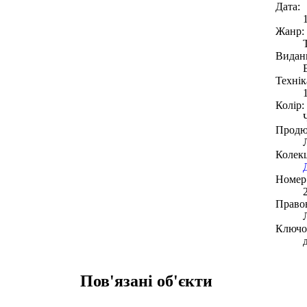
Дата:
Жанр:
Видан
Технік
Колір:
Продю
Колекц
Номер 
Право
Ключов
Пов'язані об'єкти