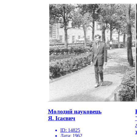
Молодий науковець
Я. Ісаєвич
ID:
14825
Дата:
1962