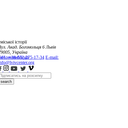
міської історії
Вул. Акад. Богомольця 6
Львів
79005, Україна
я
Тел.: +38-032-275-17-34
Новини
Медіа
E-mail:
info@lvivcenter.org
search