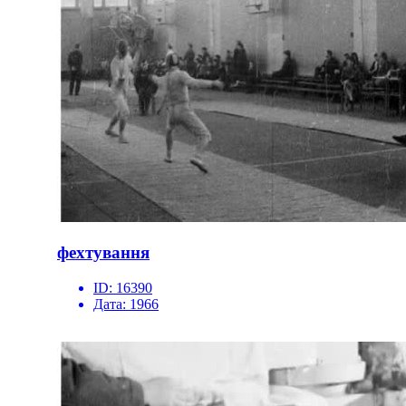
фехтування
ID:
16390
Дата:
1966