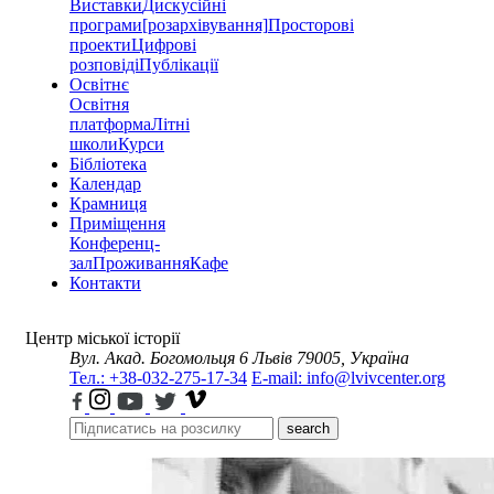
Виставки
Дискусійні
програми
[розархівування]
Просторові
проекти
Цифрові
розповіді
Публікації
Освітнє
Освітня
платформа
Літні
школи
Курси
Бібліотека
Календар
Крамниця
Приміщення
Конференц-
зал
Проживання
Кафе
Контакти
Центр міської історії
Вул. Акад. Богомольця 6
Львів 79005, Україна
Тел.: +38-032-275-17-34
E-mail: info@lvivcenter.org
search