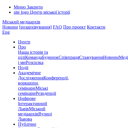
Меню
Закрити
site logo
Центр міської історії
Міський медіаархів
Новини
[розархівування]
FAQ
Про проект
Контакти
Eng
Центр
Про
Наша історія та
цілі
Команда
Будинок
Співпраця
Стажування
Новини
Меді
і ми
Розсилка
Події
Академічне
Дослідження
Конференції,
воркшопи,
семінари
Міські
семінари
Резиденції
Цифрове
Інтерактивний
Львів
Міський
медіаархів
Вулиці
Львова
Публічне