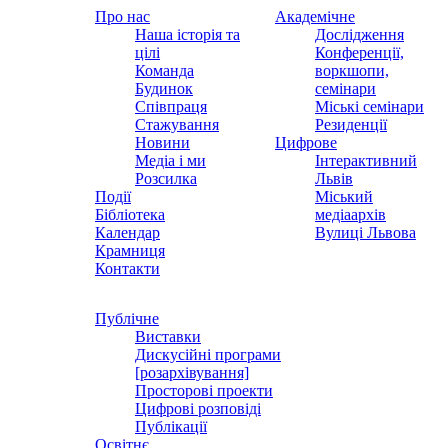
Про нас
Академічне
Наша історія та
Дослідження
цілі
Конференції,
Команда
воркшопи,
Будинок
семінари
Співпраця
Міські семінари
Стажування
Резиденції
Новини
Цифрове
Медіа і ми
Інтерактивний
Розсилка
Львів
Події
Міський
Бібліотека
медіаархів
Календар
Вулиці Львова
Крамниця
Контакти
Публічне
Виставки
Дискусійні програми
[розархівування]
Просторові проекти
Цифрові розповіді
Публікації
Освітнє