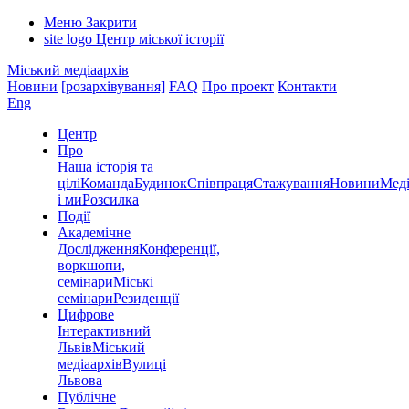
Меню
Закрити
site logo
Центр міської історії
Міський медіаархів
Новини
[розархівування]
FAQ
Про проект
Контакти
Eng
Центр
Про
Наша історія та
цілі
Команда
Будинок
Співпраця
Стажування
Новини
Меді
і ми
Розсилка
Події
Академічне
Дослідження
Конференції,
воркшопи,
семінари
Міські
семінари
Резиденції
Цифрове
Інтерактивний
Львів
Міський
медіаархів
Вулиці
Львова
Публічне