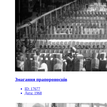
Змагання прапороносців
ID:
17677
Дата:
1968