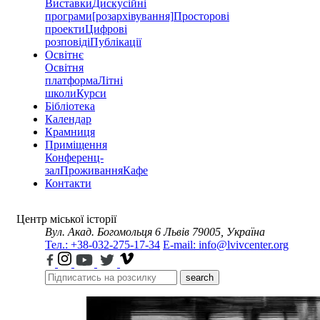
Виставки
Дискусійні
програми
[розархівування]
Просторові
проекти
Цифрові
розповіді
Публікації
Освітнє
Освітня
платформа
Літні
школи
Курси
Бібліотека
Календар
Крамниця
Приміщення
Конференц-
зал
Проживання
Кафе
Контакти
Центр міської історії
Вул. Акад. Богомольця 6
Львів 79005, Україна
Тел.: +38-032-275-17-34
E-mail: info@lvivcenter.org
search