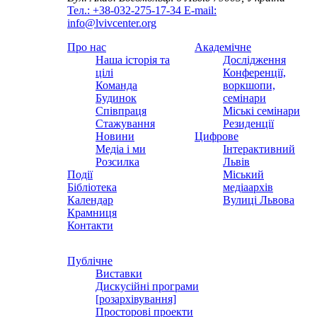
Тел.: +38-032-275-17-34
E-mail:
info@lvivcenter.org
Про нас
Академічне
Наша історія та
Дослідження
цілі
Конференції,
Команда
воркшопи,
Будинок
семінари
Співпраця
Міські семінари
Стажування
Резиденції
Новини
Цифрове
Медіа і ми
Інтерактивний
Розсилка
Львів
Події
Міський
Бібліотека
медіаархів
Календар
Вулиці Львова
Крамниця
Контакти
Публічне
Виставки
Дискусійні програми
[розархівування]
Просторові проекти