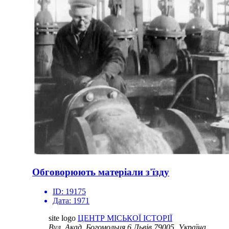
Обговорюють матеріали з'їзду
ID:
19175
Дата:
1971
site logo
ЦЕНТР МІСЬКОЇ ІСТОРІЇ
Вул. Акад. Богомольця 6
Львів 79005, Україна