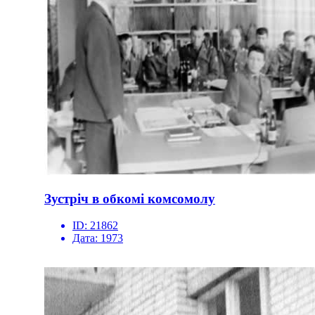
Зустріч в обкомі комсомолу
ID:
21862
Дата:
1973