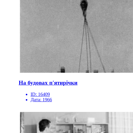
На будовах п'ятирічки
ID:
16409
Дата:
1966