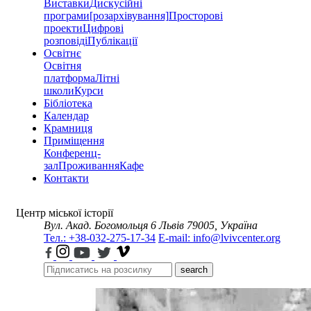
Виставки
Дискусійні
програми
[розархівування]
Просторові
проекти
Цифрові
розповіді
Публікації
Освітнє
Освітня
платформа
Літні
школи
Курси
Бібліотека
Календар
Крамниця
Приміщення
Конференц-
зал
Проживання
Кафе
Контакти
Центр міської історії
Вул. Акад. Богомольця 6
Львів 79005, Україна
Тел.: +38-032-275-17-34
E-mail: info@lvivcenter.org
search