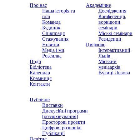
Про нас
Академічне
Наша історія та
Дослідження
цілі
Конференції,
Команда
воркшопи,
Будинок
семінари
Співпраця
Міські семінари
Стажування
Резиденції
Новини
Цифрове
Медіа і ми
Інтерактивний
Розсилка
Львів
Події
Міський
Бібліотека
медіаархів
Календар
Вулиці Львова
Крамниця
Контакти
Публічне
Виставки
Дискусійні програми
[розархівування]
Просторові проекти
Цифрові розповіді
Публікації
Освітнє