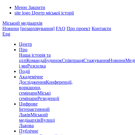
Меню
Закрити
site logo
Центр міської історії
Міський медіаархів
Новини
[розархівування]
FAQ
Про проект
Контакти
Eng
Центр
Про
Наша історія та
цілі
Команда
Будинок
Співпраця
Стажування
Новини
Меді
і ми
Розсилка
Події
Академічне
Дослідження
Конференції,
воркшопи,
семінари
Міські
семінари
Резиденції
Цифрове
Інтерактивний
Львів
Міський
медіаархів
Вулиці
Львова
Публічне