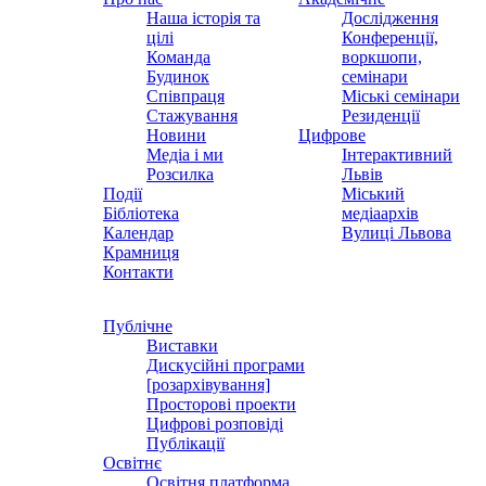
Наша історія та
Дослідження
цілі
Конференції,
Команда
воркшопи,
Будинок
семінари
Співпраця
Міські семінари
Стажування
Резиденції
Новини
Цифрове
Медіа і ми
Інтерактивний
Розсилка
Львів
Події
Міський
Бібліотека
медіаархів
Календар
Вулиці Львова
Крамниця
Контакти
Публічне
Виставки
Дискусійні програми
[розархівування]
Просторові проекти
Цифрові розповіді
Публікації
Освітнє
Освітня платформа