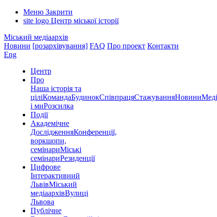
Меню
Закрити
site logo
Центр міської історії
Міський медіаархів
Новини
[розархівування]
FAQ
Про проект
Контакти
Eng
Центр
Про
Наша історія та
цілі
Команда
Будинок
Співпраця
Стажування
Новини
Меді
і ми
Розсилка
Події
Академічне
Дослідження
Конференції,
воркшопи,
семінари
Міські
семінари
Резиденції
Цифрове
Інтерактивний
Львів
Міський
медіаархів
Вулиці
Львова
Публічне