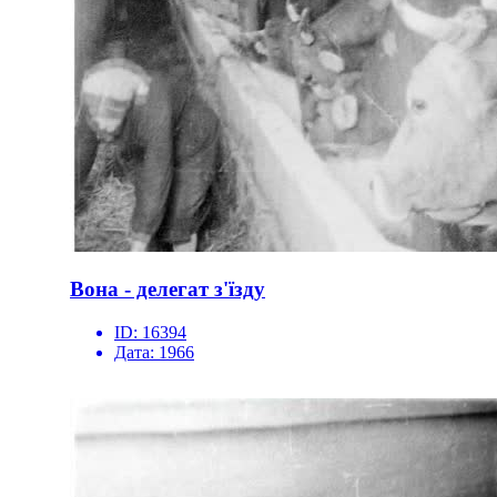
Вона - делегат з'їзду
ID:
16394
Дата:
1966