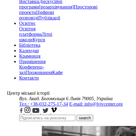
Виставки
Дискусійні
програми
[розархівування]
Просторові
проекти
Цифрові
розповіді
Публікації
Освітнє
Освітня
платформа
Літні
школи
Курси
Бібліотека
Календар
Крамниця
Приміщення
Конференц-
зал
Проживання
Кафе
Контакти
Центр міської історії
Вул. Акад. Богомольця 6
Львів 79005, Україна
Тел.: +38-032-275-17-34
E-mail: info@lvivcenter.org
search