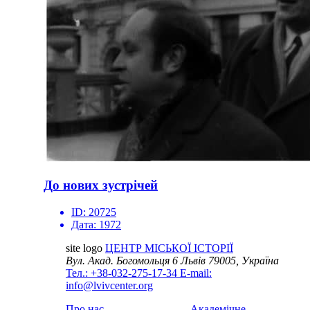
До нових зустрічей
ID:
20725
Дата:
1972
site logo
ЦЕНТР МІСЬКОЇ ІСТОРІЇ
Вул. Акад. Богомольця 6
Львів 79005, Україна
Тел.: +38-032-275-17-34
E-mail:
info@lvivcenter.org
Про нас
Академічне