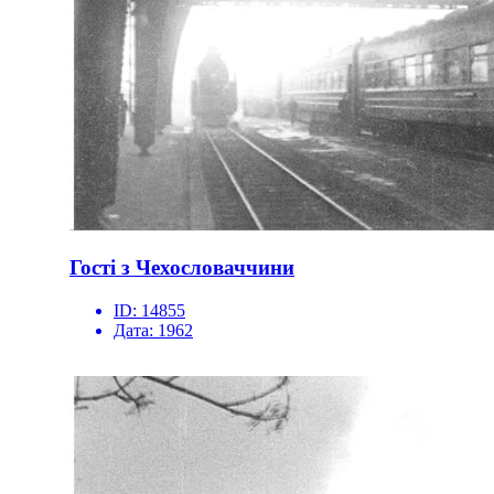
Гості з Чехословаччини
ID:
14855
Дата:
1962