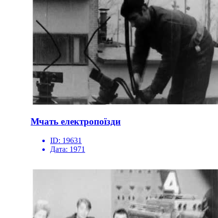
Мчать електропоїзди
ID:
19631
Дата:
1971