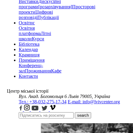
Виставки
Дискусійні
програми
[розархівування]
Просторові
проекти
Цифрові
розповіді
Публікації
Освітнє
Освітня
платформа
Літні
школи
Курси
Бібліотека
Календар
Крамниця
Приміщення
Конференц-
зал
Проживання
Кафе
Контакти
Центр міської історії
Вул. Акад. Богомольця 6
Львів 79005, Україна
Тел.: +38-032-275-17-34
E-mail: info@lvivcenter.org
search