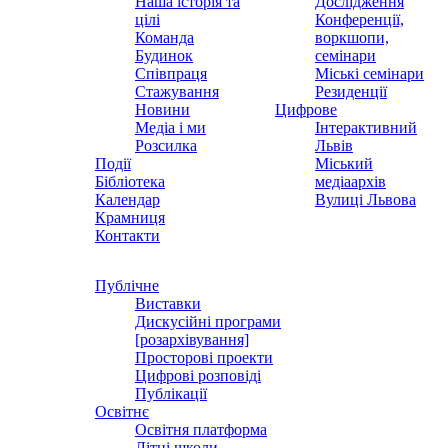
Наша історія та
Дослідження
цілі
Конференції,
Команда
воркшопи,
Будинок
семінари
Співпраця
Міські семінари
Стажування
Резиденції
Новини
Цифрове
Медіа і ми
Інтерактивний
Розсилка
Львів
Події
Міський
Бібліотека
медіаархів
Календар
Вулиці Львова
Крамниця
Контакти
Публічне
Виставки
Дискусійні програми
[розархівування]
Просторові проекти
Цифрові розповіді
Публікації
Освітнє
Освітня платформа
Літні школи