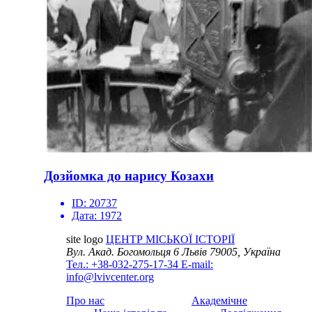
Дозйомка до нарису Козахи
ID:
20737
Дата:
1972
site logo
ЦЕНТР МІСЬКОЇ ІСТОРІЇ
Вул. Акад. Богомольця 6
Львів 79005, Україна
Тел.: +38-032-275-17-34
E-mail:
info@lvivcenter.org
Про нас
Академічне