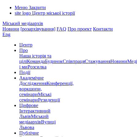
Меню
Закрити
site logo
Центр міської історії
Міський медіаархів
Новини
[розархівування]
FAQ
Про проект
Контакти
Eng
Центр
Про
Наша історія та
цілі
Команда
Будинок
Співпраця
Стажування
Новини
Меді
і ми
Розсилка
Події
Академічне
Дослідження
Конференції,
воркшопи,
семінари
Міські
семінари
Резиденції
Цифрове
Інтерактивний
Львів
Міський
медіаархів
Вулиці
Львова
Публічне