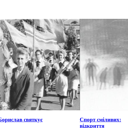
Борислав святкує
Спорт сміливих:
відкриття