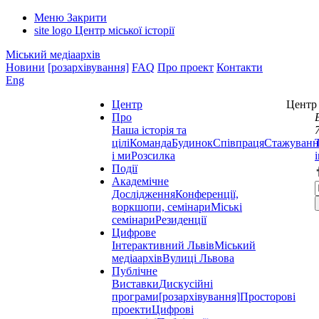
Меню
Закрити
site logo
Центр міської історії
Міський медіаархів
Новини
[розархівування]
FAQ
Про проект
Контакти
Eng
Центр
Центр 
Про
Наша історія та
цілі
Команда
Будинок
Співпраця
Стажуванн
і ми
Розсилка
Події
Академічне
Дослідження
Конференції,
воркшопи, семінари
Міські
семінари
Резиденції
Цифрове
Інтерактивний Львів
Міський
медіаархів
Вулиці Львова
Публічне
Виставки
Дискусійні
програми
[розархівування]
Просторові
проекти
Цифрові