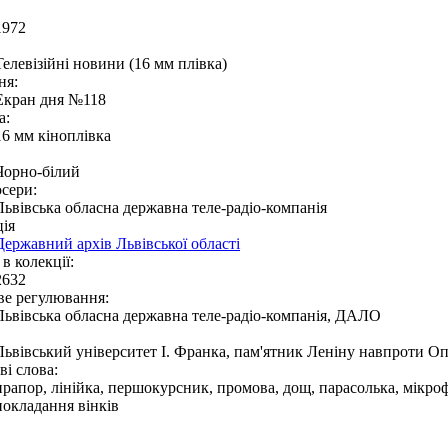
1972
Телевізійні новини (16 мм плівка)
ня:
Екран дня №118
а:
16 мм кіноплівка
Чорно-білий
сери:
Львівська обласна державна теле-радіо-компанія
ія
Державний архів Львівської області
в колекції:
2632
ве регулювання:
Львівська обласна державна теле-радіо-компанія, ДАЛО
Львівський університет І. Франка, пам'ятник Леніну навпроти О
і слова:
прапор, лінійка, першокурсник, промова, дощ, парасолька, мікроф
покладання вінків