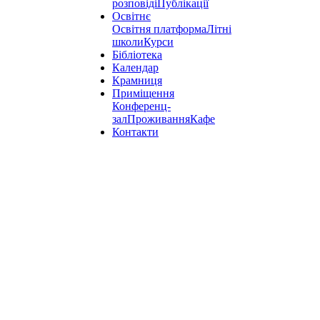
розповіді
Публікації
Освітнє
Освітня платформа
Літні
школи
Курси
Бібліотека
Календар
Крамниця
Приміщення
Конференц-
зал
Проживання
Кафе
Контакти