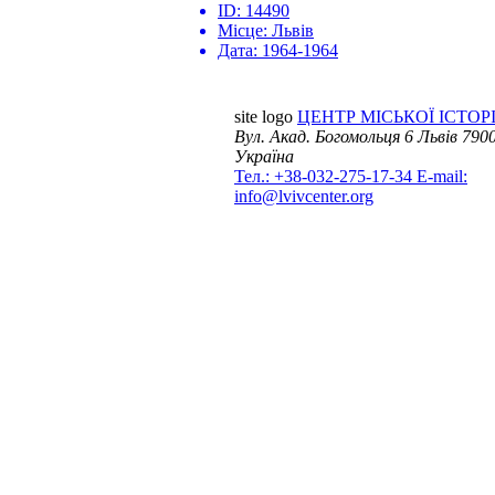
ID:
14490
Місце:
Львів
Дата:
1964-1964
site logo
ЦЕНТР МІСЬКОЇ ІСТОРІ
Вул. Акад. Богомольця 6
Львів 7900
Україна
Тел.: +38-032-275-17-34
E-mail:
info@lvivcenter.org