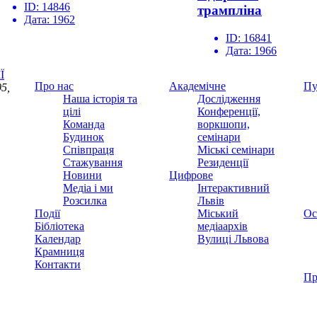
ID:
14846
трампліна
Дата:
1962
ID:
16841
Дата:
1966
Ї
Про нас
Академічне
Пу
5,
Наша історія та
Дослідження
цілі
Конференції,
Команда
воркшопи,
Будинок
семінари
Співпраця
Міські семінари
Стажування
Резиденції
Новини
Цифрове
Медіа і ми
Інтерактивний
Розсилка
Львів
Події
Міський
Ос
Бібліотека
медіаархів
Календар
Вулиці Львова
Крамниця
Контакти
Пр