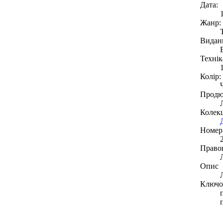
Дата:
Жанр:
Видан
Технік
Колір:
Продю
Колекц
Номер 
Право
Опис
Ключов