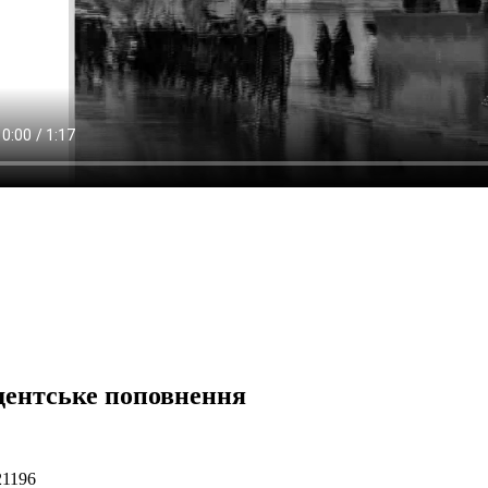
дентське поповнення
21196