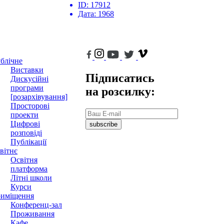
ID:
17912
Дата:
1968
блічне
Виставки
Підписатись
Дискусійні
програми
на розсилку:
[розархівування]
Просторові
проекти
Цифрові
subscribe
розповіді
Публікації
вітнє
Освітня
платформа
Літні школи
Курси
иміщення
Конференц-зал
Проживання
Кафе