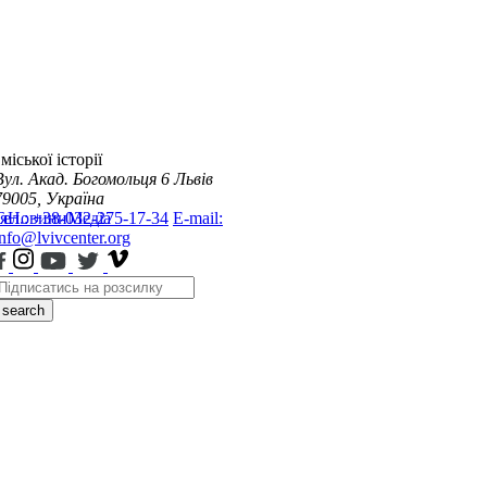
міської історії
Вул. Акад. Богомольця 6
Львів
79005, Україна
я
Тел.: +38-032-275-17-34
Новини
Медіа
E-mail:
info@lvivcenter.org
search