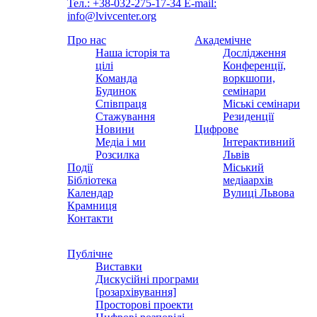
Тел.: +38-032-275-17-34
E-mail:
info@lvivcenter.org
Про нас
Академічне
Наша історія та
Дослідження
цілі
Конференції,
Команда
воркшопи,
Будинок
семінари
Співпраця
Міські семінари
Стажування
Резиденції
Новини
Цифрове
Медіа і ми
Інтерактивний
Розсилка
Львів
Події
Міський
Бібліотека
медіаархів
Календар
Вулиці Львова
Крамниця
Контакти
Публічне
Виставки
Дискусійні програми
[розархівування]
Просторові проекти