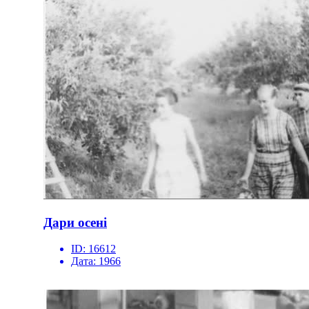
Дари осені
ID:
16612
Дата:
1966