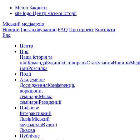
Меню
Закрити
site logo
Центр міської історії
Міський медіаархів
Новини
[розархівування]
FAQ
Про проект
Контакти
Eng
Центр
Про
Наша історія та
цілі
Команда
Будинок
Співпраця
Стажування
Новини
Меді
і ми
Розсилка
Події
Академічне
Дослідження
Конференції,
воркшопи,
семінари
Міські
семінари
Резиденції
Цифрове
Інтерактивний
Львів
Міський
медіаархів
Вулиці
Львова
Публічне