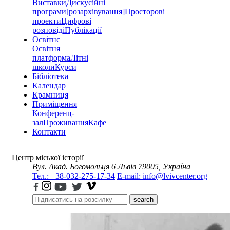
Виставки
Дискусійні
програми
[розархівування]
Просторові
проекти
Цифрові
розповіді
Публікації
Освітнє
Освітня
платформа
Літні
школи
Курси
Бібліотека
Календар
Крамниця
Приміщення
Конференц-
зал
Проживання
Кафе
Контакти
Центр міської історії
Вул. Акад. Богомольця 6
Львів 79005, Україна
Тел.: +38-032-275-17-34
E-mail: info@lvivcenter.org
search