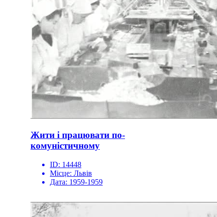
Жити і працювати по-
комуністичному
ID:
14448
Місце:
Львів
Дата:
1959-1959