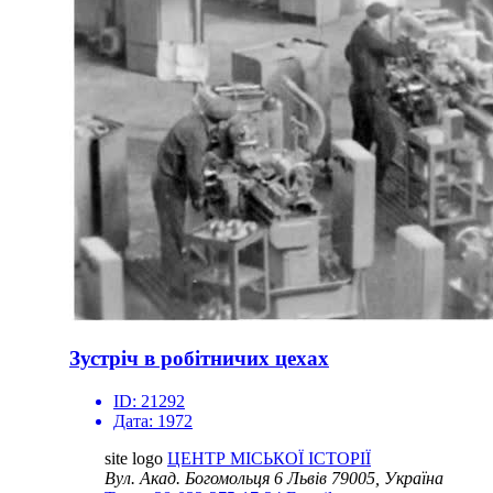
Зустріч в робітничих цехах
ID:
21292
Дата:
1972
site logo
ЦЕНТР МІСЬКОЇ ІСТОРІЇ
Вул. Акад. Богомольця 6
Львів 79005, Україна