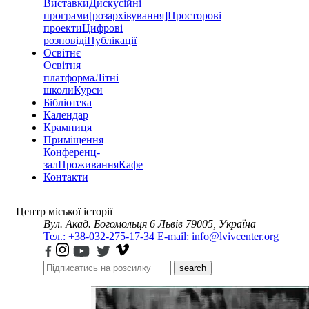
Виставки
Дискусійні
програми
[розархівування]
Просторові
проекти
Цифрові
розповіді
Публікації
Освітнє
Освітня
платформа
Літні
школи
Курси
Бібліотека
Календар
Крамниця
Приміщення
Конференц-
зал
Проживання
Кафе
Контакти
Центр міської історії
Вул. Акад. Богомольця 6
Львів 79005, Україна
Тел.: +38-032-275-17-34
E-mail: info@lvivcenter.org
search