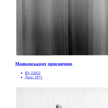
Маяковському присвячено
ID:
22022
Дата:
1973