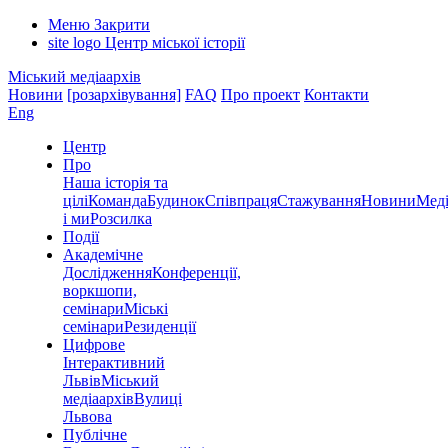
Меню
Закрити
site logo
Центр міської історії
Міський медіаархів
Новини
[розархівування]
FAQ
Про проект
Контакти
Eng
Центр
Про
Наша історія та
цілі
Команда
Будинок
Співпраця
Стажування
Новини
Меді
і ми
Розсилка
Події
Академічне
Дослідження
Конференції,
воркшопи,
семінари
Міські
семінари
Резиденції
Цифрове
Інтерактивний
Львів
Міський
медіаархів
Вулиці
Львова
Публічне