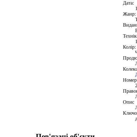
Дата:
Жанр:
Видан
Технік
Колір:
Продю
Колекц
Номер 
Право
Опис
Ключов
Пов'язані об'єкти