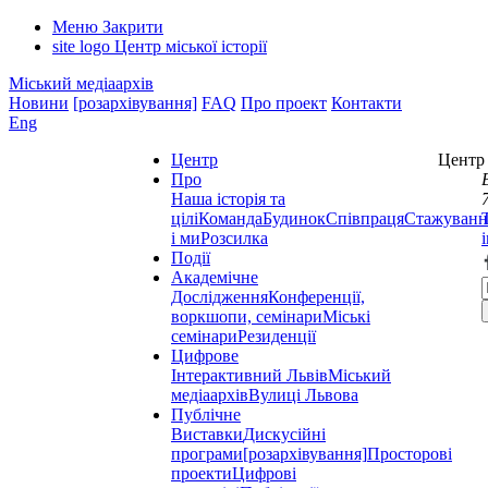
Меню
Закрити
site logo
Центр міської історії
Міський медіаархів
Новини
[розархівування]
FAQ
Про проект
Контакти
Eng
Центр
Центр 
Про
Наша історія та
цілі
Команда
Будинок
Співпраця
Стажуванн
і ми
Розсилка
Події
Академічне
Дослідження
Конференції,
воркшопи, семінари
Міські
семінари
Резиденції
Цифрове
Інтерактивний Львів
Міський
медіаархів
Вулиці Львова
Публічне
Виставки
Дискусійні
програми
[розархівування]
Просторові
проекти
Цифрові