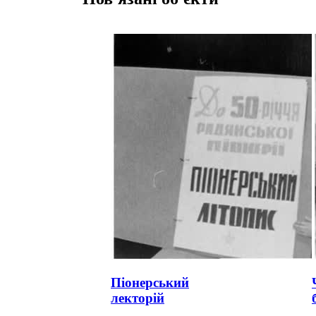
Піонерський
лекторій