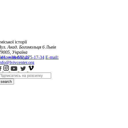
міської історії
Вул. Акад. Богомольця 6
Львів
79005, Україна
я
Тел.: +38-032-275-17-34
Новини
Медіа
E-mail:
info@lvivcenter.org
search