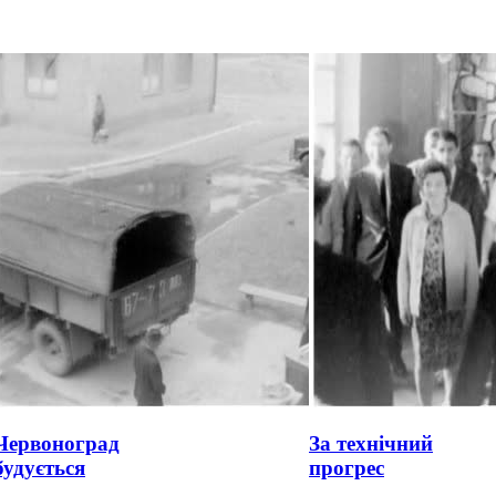
Червоноград
За технічний
будується
прогрес