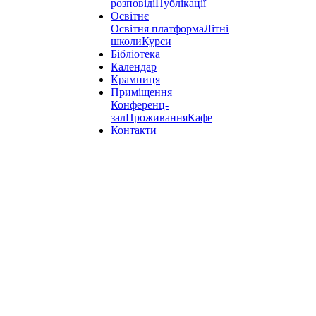
розповіді
Публікації
Освітнє
Освітня платформа
Літні
школи
Курси
Бібліотека
Календар
Крамниця
Приміщення
Конференц-
зал
Проживання
Кафе
Контакти