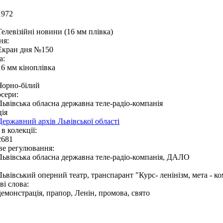
1972
Телевізійні новини (16 мм плівка)
ня:
Екран дня №150
а:
16 мм кіноплівка
Чорно-білий
сери:
Львівська обласна державна теле-радіо-компанія
ія
Державний архів Львівської області
в колекції:
2681
ве регулювання:
Львівська обласна державна теле-радіо-компанія, ДАЛО
Львівський оперний театр, транспарант "Курс- ленінізм, мета - к
і слова:
демонстрація, прапор, Ленін, промова, свято