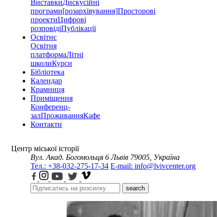
Виставки
Дискусійні
програми
[розархівування]
Просторові
проекти
Цифрові
розповіді
Публікації
Освітнє
Освітня
платформа
Літні
школи
Курси
Бібліотека
Календар
Крамниця
Приміщення
Конференц-
зал
Проживання
Кафе
Контакти
Центр міської історії
Вул. Акад. Богомольця 6
Львів 79005, Україна
Тел.: +38-032-275-17-34
E-mail: info@lvivcenter.org
search