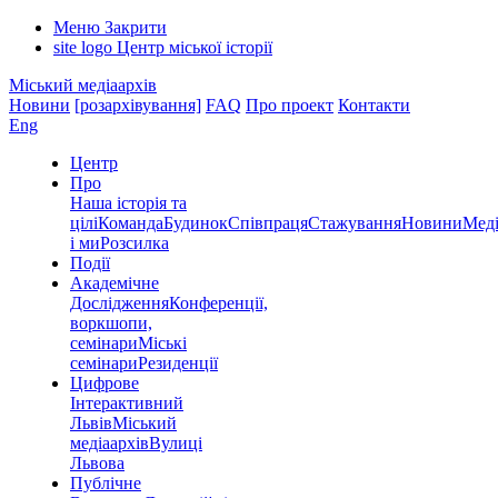
Меню
Закрити
site logo
Центр міської історії
Міський медіаархів
Новини
[розархівування]
FAQ
Про проект
Контакти
Eng
Центр
Про
Наша історія та
цілі
Команда
Будинок
Співпраця
Стажування
Новини
Меді
і ми
Розсилка
Події
Академічне
Дослідження
Конференції,
воркшопи,
семінари
Міські
семінари
Резиденції
Цифрове
Інтерактивний
Львів
Міський
медіаархів
Вулиці
Львова
Публічне