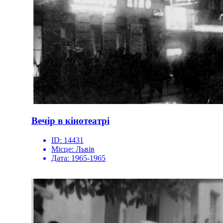
Вечір в кінотеатрі
ID:
14431
Місце:
Львів
Дата:
1965-1965