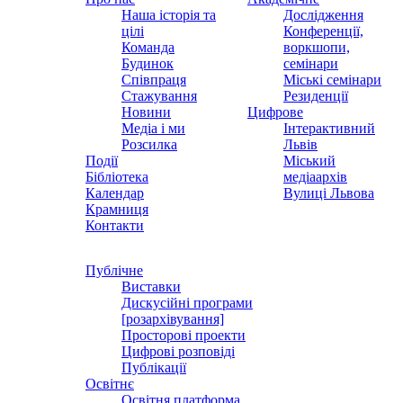
Наша історія та
Дослідження
цілі
Конференції,
Команда
воркшопи,
Будинок
семінари
Співпраця
Міські семінари
Стажування
Резиденції
Новини
Цифрове
Медіа і ми
Інтерактивний
Розсилка
Львів
Події
Міський
Бібліотека
медіаархів
Календар
Вулиці Львова
Крамниця
Контакти
Публічне
Виставки
Дискусійні програми
[розархівування]
Просторові проекти
Цифрові розповіді
Публікації
Освітнє
Освітня платформа