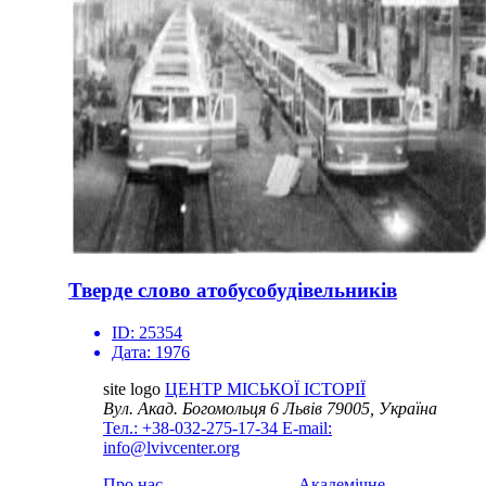
Тверде слово атобусобудівельників
ID:
25354
Дата:
1976
site logo
ЦЕНТР МІСЬКОЇ ІСТОРІЇ
Вул. Акад. Богомольця 6
Львів 79005, Україна
Тел.: +38-032-275-17-34
E-mail:
info@lvivcenter.org
Про нас
Академічне