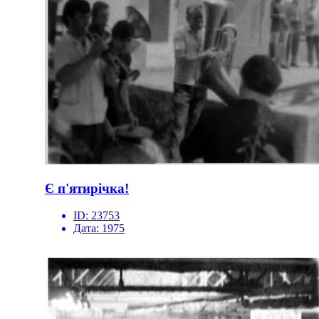
Є п'ятирічка!
ID:
23753
Дата:
1975