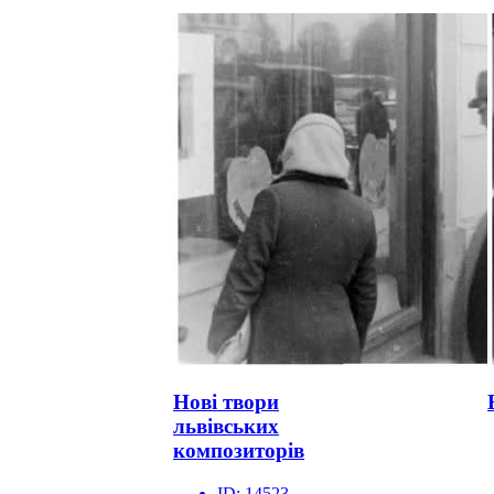
Нові твори
львівських
композиторів
ID:
14523