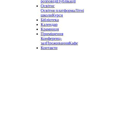
розповіді
Публікації
Освітнє
Освітня платформа
Літні
школи
Курси
Бібліотека
Календар
Крамниця
Приміщення
Конференц-
зал
Проживання
Кафе
Контакти