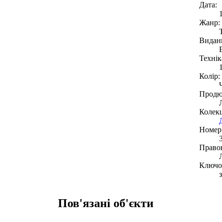
Дата:
Жанр:
Видан
Технік
Колір:
Продю
Колекц
Номер 
Право
Ключов
Пов'язані об'єкти