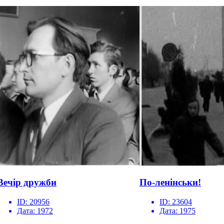
Вечір дружби
По-ленінськи!
ID:
20956
ID:
23604
Дата:
1972
Дата:
1975