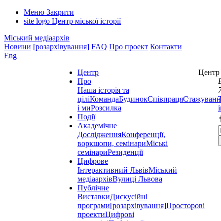
Меню
Закрити
site logo
Центр міської історії
Міський медіаархів
Новини
[розархівування]
FAQ
Про проект
Контакти
Eng
Центр
Центр 
Про
Наша історія та
цілі
Команда
Будинок
Співпраця
Стажуванн
і ми
Розсилка
Події
Академічне
Дослідження
Конференції,
воркшопи, семінари
Міські
семінари
Резиденції
Цифрове
Інтерактивний Львів
Міський
медіаархів
Вулиці Львова
Публічне
Виставки
Дискусійні
програми
[розархівування]
Просторові
проекти
Цифрові