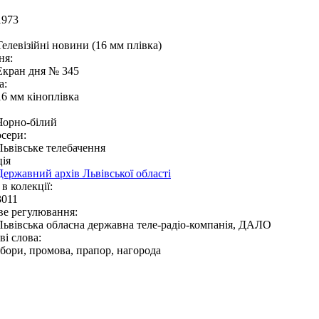
1973
Телевізійні новини (16 мм плівка)
ня:
Екран дня № 345
а:
16 мм кіноплівка
Чорно-білий
сери:
Львівське телебачення
ія
Державний архів Львівської області
в колекції:
3011
ве регулювання:
Львівська обласна державна теле-радіо-компанія, ДАЛО
і слова:
збори, промова, прапор, нагорода