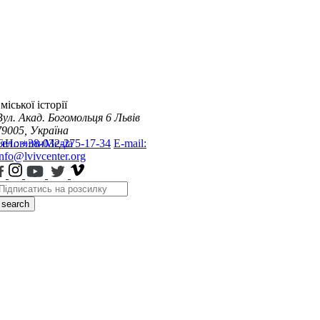
міської історії
Вул. Акад. Богомольця 6
Львів
79005, Україна
я
Тел.: +38-032-275-17-34
Новини
Медіа
E-mail:
info@lvivcenter.org
search