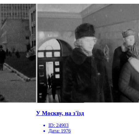
У Москву, на з'їзд
ID:
24903
Дата:
1976