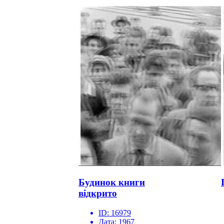
Будинок книги
відкрито
ID:
16979
Дата:
1967