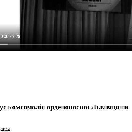
тує комсомолія орденоносної Львівщини
24044