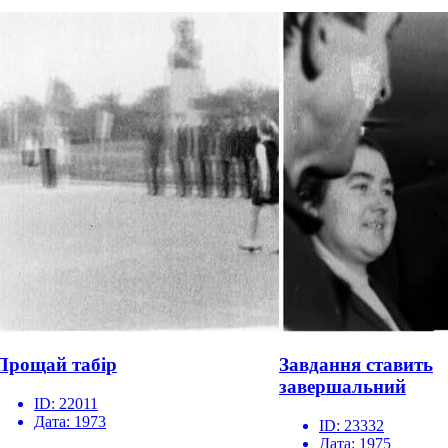
Прощай табір
Завдання ставить
завершальний
ID:
22011
Дата:
1973
ID:
23332
Дата:
1975