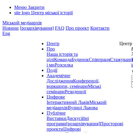
Меню
Закрити
site logo
Центр міської історії
Міський медіаархів
Новини
[розархівування]
FAQ
Про проект
Контакти
Eng
Центр
Центр 
Про
Наша історія та
цілі
Команда
Будинок
Співпраця
Стажуванн
і ми
Розсилка
Події
Академічне
Дослідження
Конференції,
воркшопи, семінари
Міські
семінари
Резиденції
Цифрове
Інтерактивний Львів
Міський
медіаархів
Вулиці Львова
Публічне
Виставки
Дискусійні
програми
[розархівування]
Просторові
проекти
Цифрові