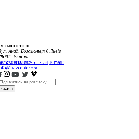
міської історії
Вул. Акад. Богомольця 6
Львів
79005, Україна
я
Тел.: +38-032-275-17-34
Новини
Медіа
E-mail:
info@lvivcenter.org
search