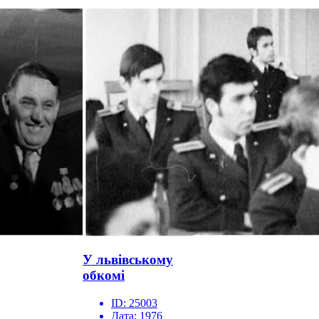
У львівському
обкомі
ID:
25003
Дата:
1976