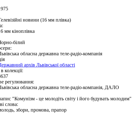
1975
Телевізійні новини (16 мм плівка)
а:
16 мм кіноплівка
Чорно-білий
сери:
Львівська обласна державна теле-радіо-компанія
ія
Державний архів Львівської області
в колекції:
3637
ве регулювання:
Львівська обласна державна теле-радіо-компанія, ДАЛО
напис "Комунізм - це молодіть світу і його будувать молодим"
і слова:
молодь, збори, промова, прапор