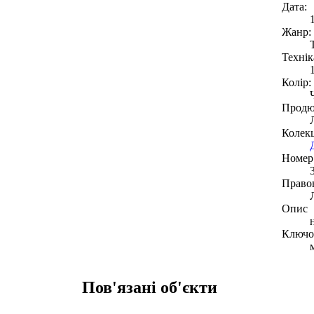
Дата:
Жанр:
Технік
Колір:
Продю
Колекц
Номер 
Право
Опис
Ключов
Пов'язані об'єкти