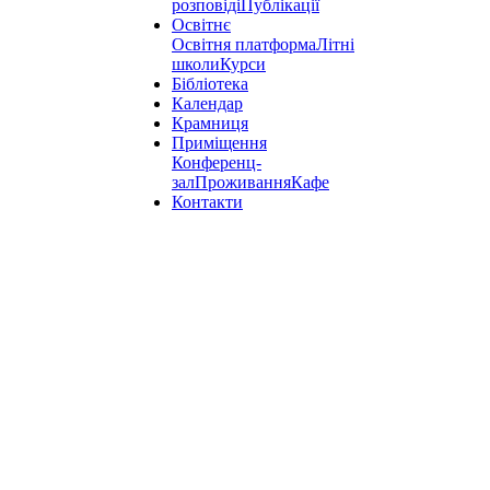
розповіді
Публікації
Освітнє
Освітня платформа
Літні
школи
Курси
Бібліотека
Календар
Крамниця
Приміщення
Конференц-
зал
Проживання
Кафе
Контакти