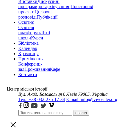
Виставки
Дискусійні
програми
[розархівування]
Просторові
проекти
Цифрові
розповіді
Публікації
Освітнє
Освітня
платформа
Літні
школи
Курси
Бібліотека
Календар
Крамниця
Приміщення
Конференц-
зал
Проживання
Кафе
Контакти
Центр міської історії
Вул. Акад. Богомольця 6
Львів 79005, Україна
Тел.: +38-032-275-17-34
E-mail: info@lvivcenter.org
search