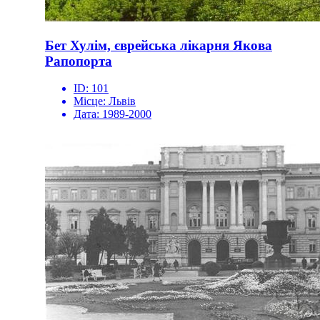
Бет Хулім, єврейська лікарня Якова
Рапопорта
ID:
101
Місце:
Львів
Дата:
1989-2000