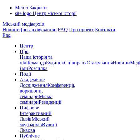
Меню
Закрити
site logo
Центр міської історії
Міський медіаархів
Новини
[розархівування]
FAQ
Про проект
Контакти
Eng
Центр
Про
Наша історія та
цілі
Команда
Будинок
Співпраця
Стажування
Новини
Меді
і ми
Розсилка
Події
Академічне
Дослідження
Конференції,
воркшопи,
семінари
Міські
семінари
Резиденції
Цифрове
Інтерактивний
Львів
Міський
медіаархів
Вулиці
Львова
Публічне