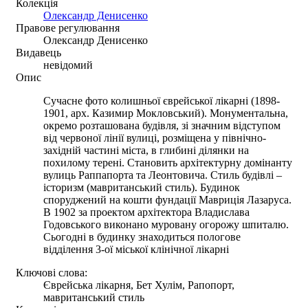
Колекція
Олександр Денисенко
Правове регулювання
Олександр Денисенко
Видавець
невідомий
Опис
Сучасне фото колишньої єврейської лікарні (1898-
1901, арх. Казимир Мокловський). Монументальна,
окремо розташована будівля, зі значним відступом
від червоної лінії вулиці, розміщена у північно-
західній частині міста, в глибині ділянки на
похилому терені. Становить архітектурну домінанту
вулиць Раппапорта та Леонтовича. Стиль будівлі –
iсторизм (мавританський стиль). Будинок
cпopуджений на кошти фундації Мавриція Лазаруса.
В 1902 за проектом архітектора Владислава
Годовського виконано муровану огорожу шпиталю.
Сьогодні в будинку знаходиться пологове
відділення 3-ої міської клінічної лікарні
Ключові слова:
Єврейська лікарня, Бет Хулім, Рапопорт,
мавританський стиль