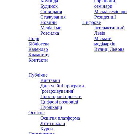
Команда
воркшопи,
Будинок
семінари
Співпраця
Міські семінари
Стажування
Резиденції
Новини
Цифрове
Медіа і ми
Інтерактивний
Розсилка
Львів
Події
Міський
Бібліотека
медіаархів
Календар
Вулиці Львова
Крамниця
Контакти
Публічне
Виставки
Дискусійні програми
[розархівування]
Просторові проекти
Цифрові розповіді
Публікації
Освітнє
Освітня платформа
Літні школи
Курси