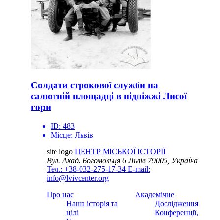
Солдати строкової служби на
салютній площадці в підніжжі Лисої
гори
ID:
483
Місце:
Львів
site logo
ЦЕНТР МІСЬКОЇ ІСТОРІЇ
Вул. Акад. Богомольця 6
Львів 79005, Україна
Тел.: +38-032-275-17-34
E-mail:
info@lvivcenter.org
Про нас
Академічне
Наша історія та
Дослідження
цілі
Конференції,