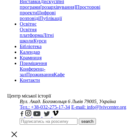
Виставки
Дискусійні
програми
[розархівування]
Просторові
проекти
Цифрові
розповіді
Публікації
Освітнє
Освітня
платформа
Літні
школи
Курси
Бібліотека
Календар
Крамниця
Приміщення
Конференц-
зал
Проживання
Кафе
Контакти
Центр міської історії
Вул. Акад. Богомольця 6
Львів 79005, Україна
Тел.: +38-032-275-17-34
E-mail: info@lvivcenter.org
search