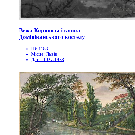
Вежа Корнякта і купол
Домініканського костелу
ID:
1183
Місце:
Львів
Дата:
1927-1938