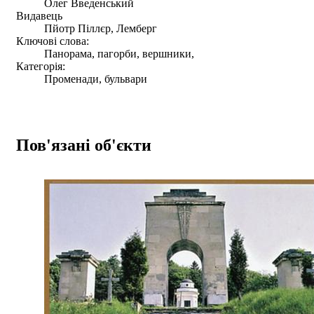
Олег Введенський
Видавець
Пйотр Піллєр, Лемберг
Ключові слова:
Панорама, пагорби, вершники,
Категорія:
Променади, бульвари
Пов'язані об'єкти