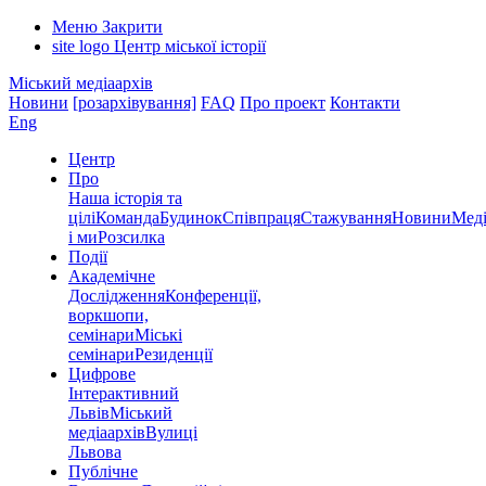
Меню
Закрити
site logo
Центр міської історії
Міський медіаархів
Новини
[розархівування]
FAQ
Про проект
Контакти
Eng
Центр
Про
Наша історія та
цілі
Команда
Будинок
Співпраця
Стажування
Новини
Меді
і ми
Розсилка
Події
Академічне
Дослідження
Конференції,
воркшопи,
семінари
Міські
семінари
Резиденції
Цифрове
Інтерактивний
Львів
Міський
медіаархів
Вулиці
Львова
Публічне