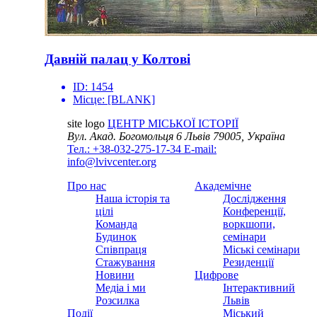
Давній палац у Колтові
ID:
1454
Місце:
[BLANK]
site logo
ЦЕНТР МІСЬКОЇ ІСТОРІЇ
Вул. Акад. Богомольця 6
Львів 79005, Україна
Тел.: +38-032-275-17-34
E-mail:
info@lvivcenter.org
Про нас
Академічне
Наша історія та
Дослідження
цілі
Конференції,
Команда
воркшопи,
Будинок
семінари
Співпраця
Міські семінари
Стажування
Резиденції
Новини
Цифрове
Медіа і ми
Інтерактивний
Розсилка
Львів
Події
Міський