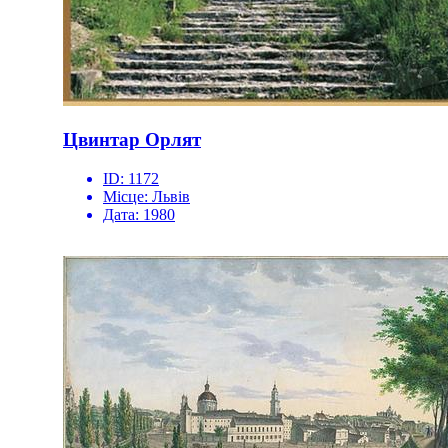
Цвинтар Орлят
ID:
1172
Місце:
Львів
Дата:
1980