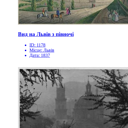
Вид на Львів з півночі
ID:
1178
Місце:
Львів
Дата:
1837