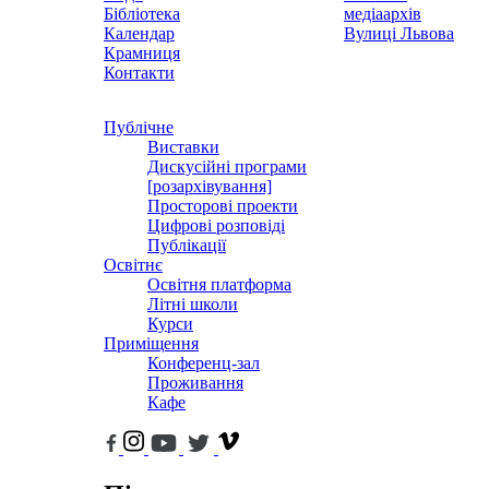
Бібліотека
медіаархів
Календар
Вулиці Львова
Крамниця
Контакти
Публічне
Виставки
Дискусійні програми
[розархівування]
Просторові проекти
Цифрові розповіді
Публікації
Освітнє
Освітня платформа
Літні школи
Курси
Приміщення
Конференц-зал
Проживання
Кафе