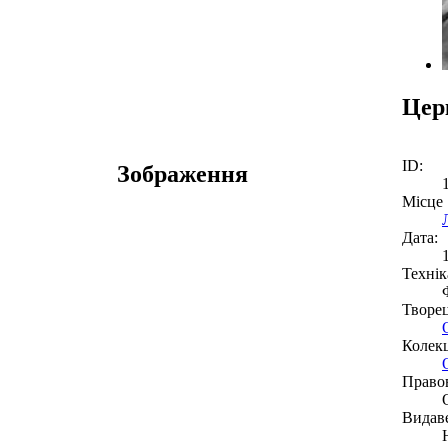
Цер
ID:
Зображення
Місце
Дата:
Технік
Творе
Колекц
Право
Видав