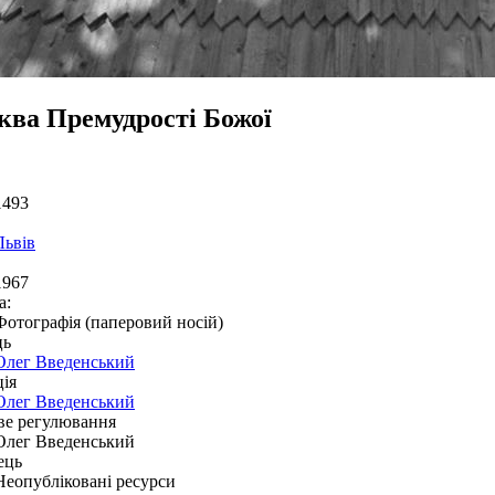
ква Премудрості Божої
1493
Львів
1967
а:
Фотографія (паперовий носій)
ць
Олег Введенський
ія
Олег Введенський
ве регулювання
Олег Введенський
ець
Неопубліковані ресурси