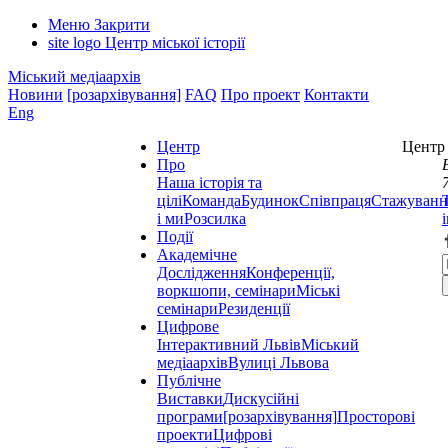
Меню
Закрити
site logo
Центр міської історії
Міський медіаархів
Новини
[розархівування]
FAQ
Про проект
Контакти
Eng
Центр
Центр 
Про
Наша історія та
цілі
Команда
Будинок
Співпраця
Стажуванн
і ми
Розсилка
Події
Академічне
Дослідження
Конференції,
воркшопи, семінари
Міські
семінари
Резиденції
Цифрове
Інтерактивний Львів
Міський
медіаархів
Вулиці Львова
Публічне
Виставки
Дискусійні
програми
[розархівування]
Просторові
проекти
Цифрові