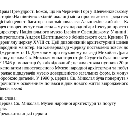
Храм Премудрості Божої, що на Чернечій Горі у Шевченківському
історію.На північно-східній околиці міста простягається гряда не
цієї місцевості багаторазово змінювалася: Альнпеківський ліс – 
Ідея створення тут скансена – музея народної архітектури просто
директору Національного музею Іларіону Свєнціцькому. У липні 
митрополита Андрея Шептицького з бойківського села Кривки Ту
дерев’яну церкву XVIII ст. Цей дивовижний архітектурний шедевр
народний майстер. На Кайзервальді «церкву поставлено зовсім 
Джурином та П. Демковим при науковому нагляді Михайла Драгана
ранку церква Св. Миколая монастиря отців Студитів була посвяче
У 1946 р. монастир був ліквідований; церква стояла пусткою 20 ро
експонатом новоствореного Музею народної архітектури та побу
вражає відвдувачів музею довершеністю загальних форм, їх мон
обробкою деталей. У 1990 р. церква Св. Миколая була повернут
урочистим освяченням почався відлік нового життя відродженог
Введенський
і слова:
Церква Св. Миколая, Музей народної архітектури та побуту
рія:
Греко-католицькі церкви