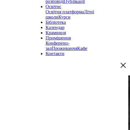
розповіді
Публікації
Освітнє
Освітня платформа
Літні
школи
Курси
Бібліотека
Календар
Крамниця
Приміщення
Конференц-
зал
Проживання
Кафе
Контакти