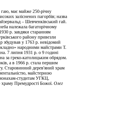
 гаю, має майже 250-річну
високих заліснених пагорбів; назва
Кайзервальд – Шевченківський гай.
 неба належала багаторічному
1930 р. завдяки старанням
рківського району привезли
 збудував у 1763 р. невідомий
докладно» народними майстрами Т.
. 7 липня 1931 р. о 9 годині
на за греко-католицьким обрядом.
ків, а в 1966 р. стала першим
ту. Старовинний дерев'яний храм
ументальністю, майстерною
а монахам-студитам УГКЦ,
о храму Премудрості Божої.
Олег