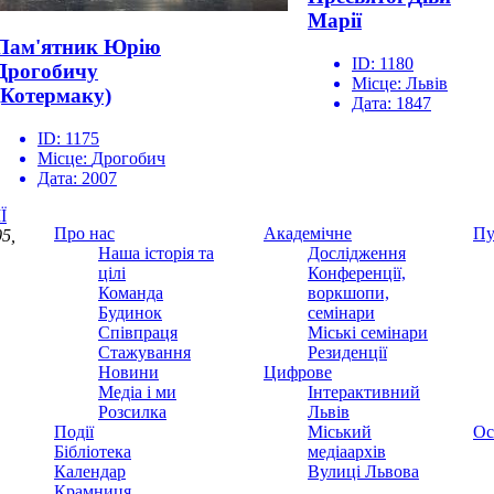
Марії
Пам'ятник Юрію
ID:
1180
Дрогобичу
Місце:
Львів
(Котермаку)
Дата:
1847
ID:
1175
Місце:
Дрогобич
Дата:
2007
Ї
Про нас
Академічне
Пу
5,
Наша історія та
Дослідження
цілі
Конференції,
Команда
воркшопи,
Будинок
семінари
Співпраця
Міські семінари
Стажування
Резиденції
Новини
Цифрове
Медіа і ми
Інтерактивний
Розсилка
Львів
Події
Міський
Ос
Бібліотека
медіаархів
Календар
Вулиці Львова
Крамниця