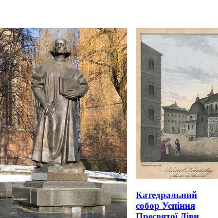
Катедральний
собор Успіння
Пресвятої Діви