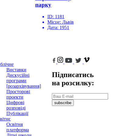
парку
ID:
1181
Місце:
Львів
Дата:
1951
блічне
Виставки
Підписатись
Дискусійні
програми
на розсилку:
[розархівування]
Просторові
проекти
Цифрові
subscribe
розповіді
Публікації
вітнє
Освітня
платформа
Літні школи