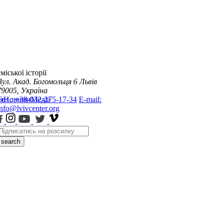
міської історії
Вул. Акад. Богомольця 6
Львів
79005, Україна
я
Тел.: +38-032-275-17-34
Новини
Медіа
E-mail:
info@lvivcenter.org
search