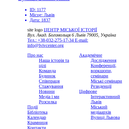
ID:
1177
Місце:
Львів
Дата:
1837
site logo
ЦЕНТР МІСЬКОЇ ІСТОРІЇ
Вул. Акад. Богомольця 6
Львів 79005, Україна
Тел.: +38-032-275-17-34
E-mail:
info@lvivcenter.org
Про нас
Академічне
Наша історія та
Дослідження
цілі
Конференції,
Команда
воркшопи,
Будинок
семінари
Співпраця
Міські семінари
Стажування
Резиденції
Новини
Цифрове
Медіа і ми
Інтерактивний
Розсилка
Львів
Події
Міський
Бібліотека
медіаархів
Календар
Вулиці Львова
Крамниця
Контакти