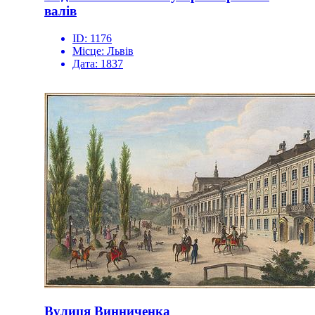
валів
ID:
1176
Місце:
Львів
Дата:
1837
Вулиця Винниченка