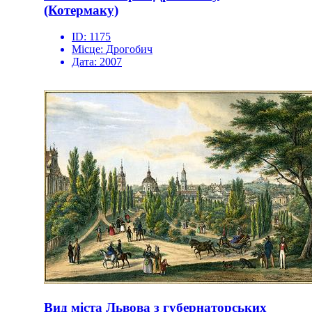
(Котермаку)
ID:
1175
Місце:
Дрогобич
Дата:
2007
Вид міста Львова з губернаторських