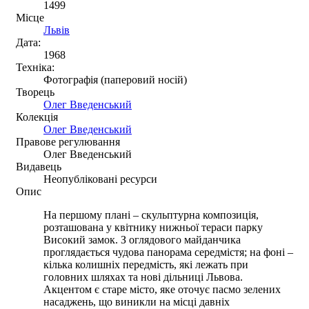
1499
Місце
Львів
Дата:
1968
Техніка:
Фотографія (паперовий носій)
Творець
Олег Введенський
Колекція
Олег Введенський
Правове регулювання
Олег Введенський
Видавець
Неопубліковані ресурси
Опис
На першому плані – скульптурна композиція,
розташована у квітнику нижньої тераси парку
Високий замок. З оглядового майданчика
проглядається чудова панорама середмістя; на фоні –
кілька колишніх передмість, які лежать при
головних шляхах та нові дільниці Львова.
Акцентом є старе місто, яке оточує пасмо зелених
насаджень, що виникли на місці давніх