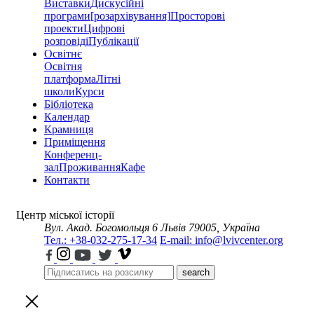
Виставки
Дискусійні
програми
[розархівування]
Просторові
проекти
Цифрові
розповіді
Публікації
Освітнє
Освітня
платформа
Літні
школи
Курси
Бібліотека
Календар
Крамниця
Приміщення
Конференц-
зал
Проживання
Кафе
Контакти
Центр міської історії
Вул. Акад. Богомольця 6
Львів 79005, Україна
Тел.: +38-032-275-17-34
E-mail: info@lvivcenter.org
search