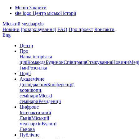
Меню
Закрити
site logo
Центр міської історії
Міський медіаархів
Новини
[розархівування]
FAQ
Про проект
Контакти
Eng
Центр
Про
Наша історія та
цілі
Команда
Будинок
Співпраця
Стажування
Новини
Меді
і ми
Розсилка
Події
Академічне
Дослідження
Конференції,
воркшопи,
семінари
Міські
семінари
Резиденції
Цифрове
Інтерактивний
Львів
Міський
медіаархів
Вулиці
Львова
Публічне