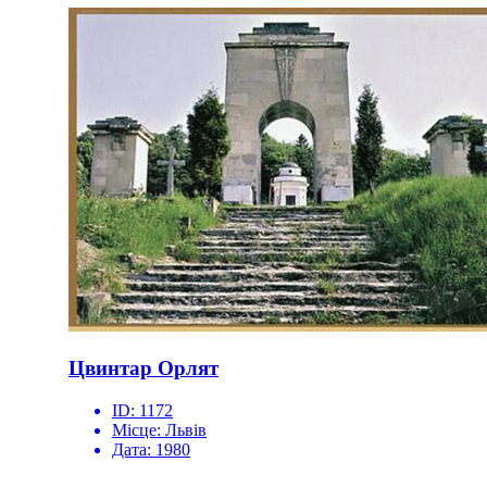
Цвинтар Орлят
ID:
1172
Місце:
Львів
Дата:
1980