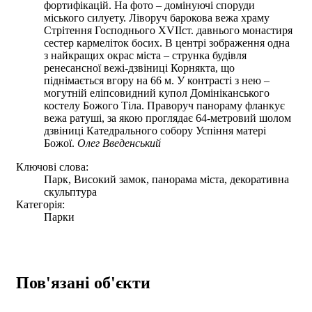
фортифікацій. На фото – домінуючі споруди
міського силуету. Ліворуч барокова вежа храму
Стрітення Господнього XVIIст. давнього монастиря
сестер кармеліток босих. В центрі зображення одна
з найкращих окрас міста – струнка будівля
ренесансної вежі-дзвіниці Корнякта, що
піднімається вгору на 66 м. У контрасті з нею –
могутній еліпсовидний купол Домініканського
костелу Божого Тіла. Праворуч панораму фланкує
вежа ратуші, за якою проглядає 64-метровий шолом
дзвіниці Катедрального собору Успіння матері
Божої.
Олег Введенський
Ключові слова:
Парк, Високий замок, панорама міста, декоративна
скульптура
Категорія:
Парки
Пов'язані об'єкти