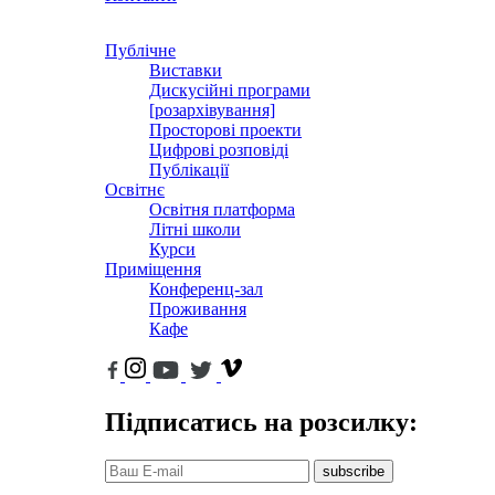
Публічне
Виставки
Дискусійні програми
[розархівування]
Просторові проекти
Цифрові розповіді
Публікації
Освітнє
Освітня платформа
Літні школи
Курси
Приміщення
Конференц-зал
Проживання
Кафе
Підписатись на розсилку:
subscribe