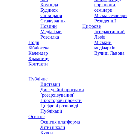
Команда
воркшопи,
Будинок
семінари
Співпраця
Міські семінари
Стажування
Резиденції
Новини
Цифрове
Медіа і ми
Інтерактивний
Розсилка
Львів
Події
Міський
Бібліотека
медіаархів
Календар
Вулиці Львова
Крамниця
Контакти
Публічне
Виставки
Дискусійні програми
[розархівування]
Просторові проекти
Цифрові розповіді
Публікації
Освітнє
Освітня платформа
Літні школи
Курси