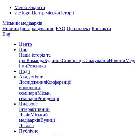
Меню
Закрити
site logo
Центр міської історії
Міський медіаархів
Новини
[розархівування]
FAQ
Про проект
Контакти
Eng
Центр
Про
Наша історія та
цілі
Команда
Будинок
Співпраця
Стажування
Новини
Меді
і ми
Розсилка
Події
Академічне
Дослідження
Конференції,
воркшопи,
семінари
Міські
семінари
Резиденції
Цифрове
Інтерактивний
Львів
Міський
медіаархів
Вулиці
Львова
Публічне