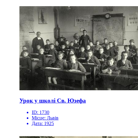
Урок у школі Св. Юзефа
ID:
1730
Місце:
Львів
Дата:
1925