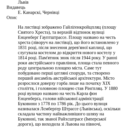
Львів
Видавець
Е. Канарскі, Чернівці
Опис
На листівці зображено Гайліґенкройцпляц (площу
Святого Хреста), та верхній відтинок вулиці
Енценберґ Гауптштрассе. Площу названо на честь
хреста (ліворуч на листівці), що його встановлено у
1831 році, після знесення дерев'яної каплиці, що
слугувала костелом до відкриття нового костелу у
1814 році. Пам'ятник зник після 1944 року. У ранні
роки австрійського правління, площа стала певного
роду центральною площею міста. Саме тут
побудовано перші цегляні споруди, та створено
перший ансамбль австрійської архітектури. Місто
розрослося доверху горба лише на початку XIX
століття, і головною площею став Рінґпляц. У 1880
році вулицю названо на честь Карла фон
Енценберґа, голови військової адміністрації
Буковини з 1778 по 1786 рік. До цього вулиця
називалася Лємберґер Штрассе (Львівська), оскільки
складала частину найважливішого шляху на
Буковині, так званої Райхсштрасе (Імперської
дороги), що виходила зі Львова на півночі,