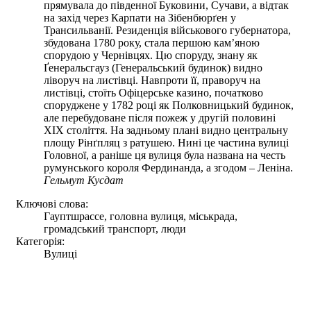
прямувала до південної Буковини, Сучави, а відтак
на захід через Карпати на Зібенбюрґен у
Трансильванії. Резиденція військового губернатора,
збудована 1780 року, стала першою кам’яною
спорудою у Чернівцях. Цю споруду, знану як
Ґенеральсгауз (Генеральський будинок) видно
ліворуч на листівці. Навпроти її, праворуч на
листівці, стоїть Офіцерське казино, початково
споруджене у 1782 році як Полковницький будинок,
але перебудоване після пожеж у другій половині
XIX століття. На задньому плані видно центральну
площу Рінґпляц з ратушею. Нині це частина вулиці
Головної, а раніше ця вулиця була названа на честь
румунського короля Фердинанда, а згодом – Леніна.
Гельмут Кусдат
Ключові слова:
Гауптшрассе, головна вулиця, міськрада,
громадський транспорт, люди
Категорія:
Вулиці