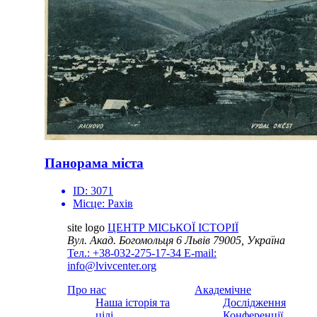
Панорама міста
ID:
3071
Місце:
Рахів
site logo
ЦЕНТР МІСЬКОЇ ІСТОРІЇ
Вул. Акад. Богомольця 6
Львів 79005, Україна
Тел.: +38-032-275-17-34
E-mail:
info@lvivcenter.org
Про нас
Академічне
Наша історія та
Дослідження
цілі
Конференції,