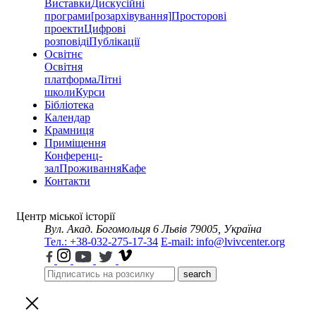
Виставки
Дискусійні
програми
[розархівування]
Просторові
проекти
Цифрові
розповіді
Публікації
Освітнє
Освітня
платформа
Літні
школи
Курси
Бібліотека
Календар
Крамниця
Приміщення
Конференц-
зал
Проживання
Кафе
Контакти
Центр міської історії
Вул. Акад. Богомольця 6
Львів 79005, Україна
Тел.: +38-032-275-17-34
E-mail: info@lvivcenter.org
search