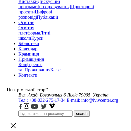
Виставки
Дискусійні
програми
[розархівування]
Просторові
проекти
Цифрові
розповіді
Публікації
Освітнє
Освітня
платформа
Літні
школи
Курси
Бібліотека
Календар
Крамниця
Приміщення
Конференц-
зал
Проживання
Кафе
Контакти
Центр міської історії
Вул. Акад. Богомольця 6
Львів 79005, Україна
Тел.: +38-032-275-17-34
E-mail: info@lvivcenter.org
search