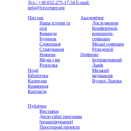
Тел.: +38-032-275-17-34
E-mail:
info@lvivcenter.org
Про нас
Академічне
Наша історія та
Дослідження
цілі
Конференції,
Команда
воркшопи,
Будинок
семінари
Співпраця
Міські семінари
Стажування
Резиденції
Новини
Цифрове
Медіа і ми
Інтерактивний
Розсилка
Львів
Події
Міський
Бібліотека
медіаархів
Календар
Вулиці Львова
Крамниця
Контакти
Публічне
Виставки
Дискусійні програми
[розархівування]
Просторові проекти