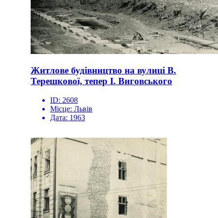
Житлове будівництво на вулиці В.
Терешкової, тепер І. Виговського
ID:
2608
Місце:
Львів
Дата:
1963